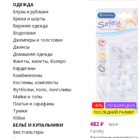
ОДЕЖДА
Блузы и рубашки
Брюки и шорты
Верхняя одежда
Водолазки
Джемперы и толстовки
Джинсы
Домашняя одежда
Жакеты, жилеты, болеро
Кардиганы
Комбинезоны
Костюмы, комплекты
Футболки, поло, лонгсливы
Майки и топы
Платья и сарафаны
-45%
ЛУЧШАЯ ЦЕНА
Туники
ПОСЛЕДНИЙ РАЗМЕР
Юбки
482
₽
922
₽
БЕЛЬЁ И КУПАЛЬНИКИ
Familiy
Бюстгальтеры
Защитные накладки Luc