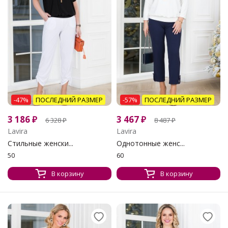
-47%
ПОСЛЕДНИЙ РАЗМЕР
-57%
ПОСЛЕДНИЙ РАЗМЕР
3 186
₽
3 467
₽
6 328
₽
8 487
₽
Lavira
Lavira
Стильные женски...
Однотонные женс...
50
60
В корзину
В корзину