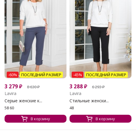
-60%
ПОСЛЕДНИЙ РАЗМЕР
-45%
ПОСЛЕДНИЙ РАЗМЕР
3 279
₽
3 288
₽
8 630
₽
6 293
₽
Lavira
Lavira
Серые женские к...
Стильные женски...
58 60
48
В корзину
В корзину