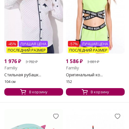
-45%
ЛУЧШАЯ ЦЕНА
-57%
ЛУЧШАЯ ЦЕНА
ПОСЛЕДНИЙ РАЗМЕР
ПОСЛЕДНИЙ РАЗМЕР
1 976
₽
1 586
₽
3 782
₽
3 881
₽
Familiy
Familiy
Стильная рубашк...
Оригинальный ко...
104 см
152
В корзину
В корзину