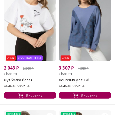
-14%
ЛУЧШАЯ ЦЕНА
-24%
2 043
₽
3 307
₽
2 500
₽
4 580
₽
Charutti
Charutti
Футболка белая...
Лонгслив уютный...
44 46 48 50 52 54
44 46 48 50 52 54
В корзину
В корзину
НОВИНКА
НОВИНКА