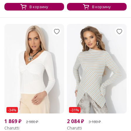
В корзину
В корзину
-34%
-31%
1 869
₽
2 084
₽
2 980
₽
3 180
₽
Charutti
Charutti