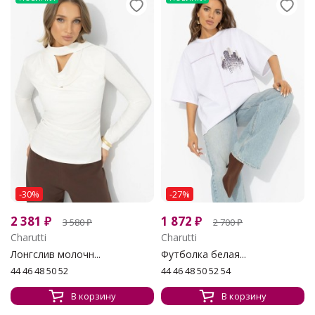
-30%
-27%
2 381
₽
1 872
₽
3 580
₽
2 700
₽
Charutti
Charutti
Лонгслив молочн...
Футболка белая...
44 46 48 50 52
44 46 48 50 52 54
В корзину
В корзину