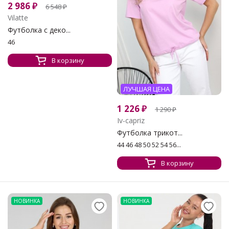
2 986
₽
6 548
₽
Vilatte
Футболка с деко...
46
В корзину
ЛУЧШАЯ ЦЕНА
1 226
₽
1 290
₽
Iv-capriz
Футболка трикот...
44 46 48 50 52 54 56...
В корзину
НОВИНКА
НОВИНКА