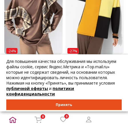
-24%
-27%
3 307
Для повышения качества обслуживания мы используем
₽
1 872
₽
4 580
₽
2 700
₽
файлы cookie, сервис Яндекс.Метрика и «Top.mail.ru»
Charutti
Charutti
которые не содержат сведений, на основании которых
Лонгслив коричн...
Лонгслив разноц...
можно идентифицировать личность пользователя.
44 46 48 50 52 54
48 52 54
Нажимая на кнопку «Принять», вы принимаете условия
публичной оферты
и
политики
В корзину
В корзину
конфиденциальности
Принять
0
0