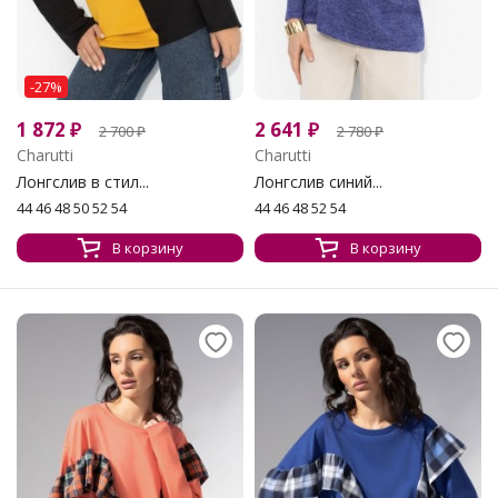
-27%
1 872
₽
2 641
₽
2 700
₽
2 780
₽
Charutti
Charutti
Лонгслив в стил...
Лонгслив синий...
44 46 48 50 52 54
44 46 48 52 54
В корзину
В корзину