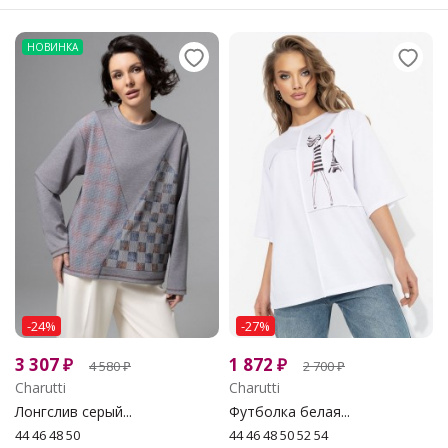
НОВИНКА
-24%
-27%
3 307
₽
1 872
₽
4 580
₽
2 700
₽
Charutti
Charutti
Лонгслив серый...
Футболка белая...
44 46 48 50
44 46 48 50 52 54