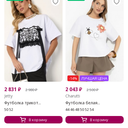
-14%
ЛУЧШАЯ ЦЕНА
2 831
₽
2 043
₽
2 980
₽
2 500
₽
Jetty
Charutti
Футболка трикот...
Футболка белая...
50 52
44 46 48 50 52 54
В корзину
В корзину