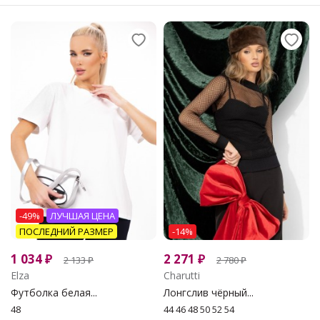
-49%
ЛУЧШАЯ ЦЕНА
ПОСЛЕДНИЙ РАЗМЕР
-14%
1 034
₽
2 271
₽
2 133
₽
2 780
₽
Elza
Charutti
Футболка белая...
Лонгслив чёрный...
48
44 46 48 50 52 54