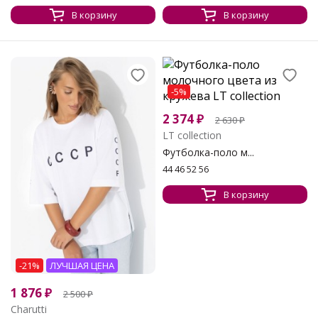
В корзину
В корзину
-5%
2 374
₽
2 630
₽
LT collection
Футболка-поло м...
44 46 52 56
В корзину
-21%
ЛУЧШАЯ ЦЕНА
1 876
₽
2 500
₽
Charutti