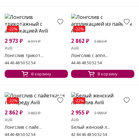
-22%
-22%
2 973
₽
2 862
₽
4 011
₽
3 863
₽
Avili
Avili
Лонгслив трикот...
Лонгслив с аппл...
44 46 48 50 52 54
44 46 48 50 52 54
В корзину
В корзину
-22%
-22%
2 862
₽
2 955
₽
3 863
₽
3 989
₽
Avili
Avili
Лонгслив с пайе...
Белый женский л...
44 46 48 50 52 54
42 44 46 48 50 52 54