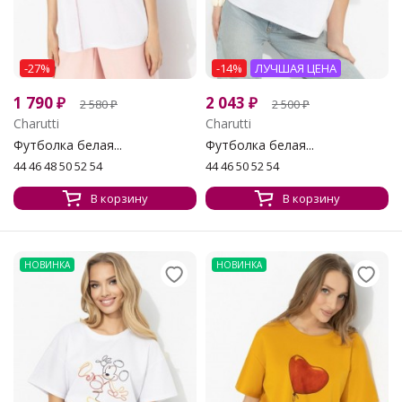
-27%
-14%
ЛУЧШАЯ ЦЕНА
1 790
₽
2 043
₽
2 580
₽
2 500
₽
Charutti
Charutti
Футболка белая...
Футболка белая...
44 46 48 50 52 54
44 46 50 52 54
В корзину
В корзину
НОВИНКА
НОВИНКА