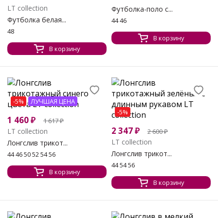
LT collection
Футболка-поло с...
Футболка белая...
44 46
48
В корзину
В корзину
-5%
ЛУЧШАЯ ЦЕНА
-5%
1 460
₽
1 617
₽
2 347
₽
LT collection
2 600
₽
LT collection
Лонгслив трикот...
Лонгслив трикот...
44 46 50 52 54 56
44 54 56
В корзину
В корзину