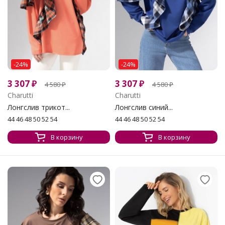
-24%
-24%
3 307
₽
3 307
₽
4 580
₽
4 580
₽
Charutti
Charutti
Лонгслив трикот...
Лонгслив синий...
44 46 48 50 52 54
44 46 48 50 52 54
В корзину
В корзину