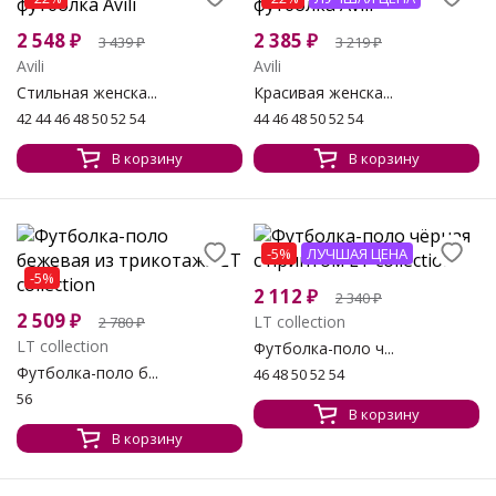
2 548
₽
2 385
₽
3 439
₽
3 219
₽
Avili
Avili
Стильная женска...
Красивая женска...
42 44 46 48 50 52 54
44 46 48 50 52 54
В корзину
В корзину
-5%
ЛУЧШАЯ ЦЕНА
-5%
2 112
₽
2 340
₽
2 509
₽
LT collection
2 780
₽
LT collection
Футболка-поло ч...
Футболка-поло б...
46 48 50 52 54
56
В корзину
В корзину