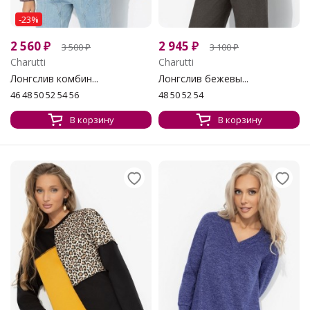
-23%
2 560
₽
2 945
₽
3 500
₽
3 100
₽
Charutti
Charutti
Лонгслив комбин...
Лонгслив бежевы...
46 48 50 52 54 56
48 50 52 54
В корзину
В корзину