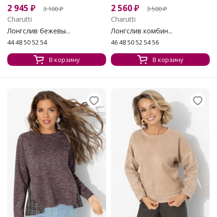
2 945
₽
2 560
₽
3 100
₽
3 500
₽
Charutti
Charutti
Лонгслив бежевы...
Лонгслив комбин...
44 48 50 52 54
46 48 50 52 54 56
В корзину
В корзину