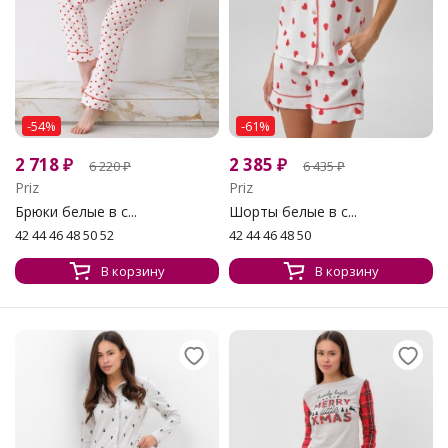
-54%
-61%
2 718
₽
2 385
₽
6 220
₽
6 435
₽
Priz
Priz
Брюки белые в с...
Шорты белые в с...
42 44 46 48 50 52
42 44 46 48 50
В корзину
В корзину