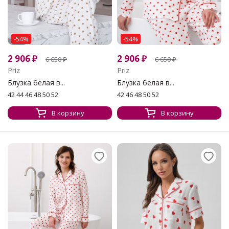
-54%
-54%
2 906
₽
2 906
₽
6 650
₽
6 650
₽
Priz
Priz
Блузка белая в...
Блузка белая в...
42 44 46 48 50 52
42 46 48 50 52
В корзину
В корзину