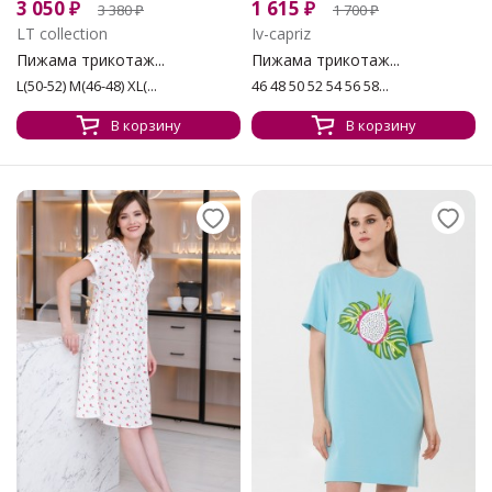
3 050
₽
1 615
₽
3 380
₽
1 700
₽
LT collection
Iv-capriz
Пижама трикотаж...
Пижама трикотаж...
L(50-52) M(46-48) XL(...
46 48 50 52 54 56 58...
В корзину
В корзину