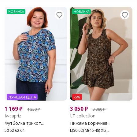
НОВИНКА
НОВИНКА
ЛУЧШАЯ ЦЕНА
-5%
1 169
₽
3 050
₽
1 230
₽
3 380
₽
Iv-capriz
LT collection
Футболка трикот...
Пижама коричнев...
50 52 62 64
L(50-52) M(46-48) XL(...