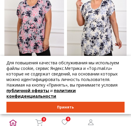
Для повышения качества обслуживания мы используем
ЛУЧШАЯ ЦЕНА
ЛУЧШАЯ ЦЕНА
файлы cookie, сервис Яндекс.Метрика и «Top.mail.ru»
которые не содержат сведений, на основании которых
1 330
₽
1 330
₽
1 400
₽
1 400
₽
можно идентифицировать личность пользователя.
Iv-capriz
Iv-capriz
Нажимая на кнопку «Принять», вы принимаете условия
Туника трикотаж...
Туника трикотаж...
публичной оферты
и
политики
конфиденциальности
56 58 60 62 64 66 68...
68 70
В корзину
В корзину
Принять
0
0