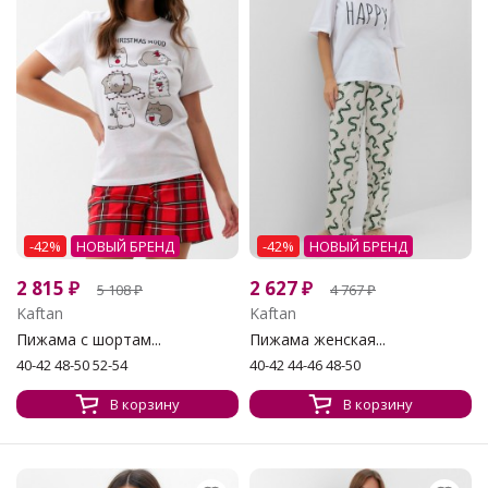
-42%
НОВЫЙ БРЕНД
-42%
НОВЫЙ БРЕНД
2 815
₽
2 627
₽
5 108
₽
4 767
₽
Kaftan
Kaftan
Пижама с шортам...
Пижама женская...
40-42 48-50 52-54
40-42 44-46 48-50
В корзину
В корзину