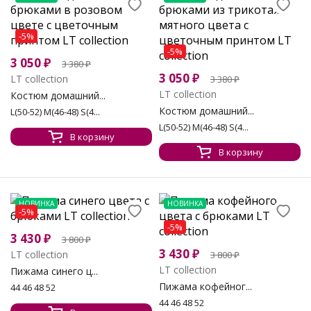
-5%
-5%
3 050
₽
3 380
₽
3 050
₽
LT collection
3 380
₽
LT collection
Костюм домашний...
Костюм домашний...
L(50-52) M(46-48) S(4...
L(50-52) M(46-48) S(4...
В корзину
В корзину
НОВИНКА
НОВИНКА
-5%
-5%
3 430
₽
3 800
₽
3 430
₽
LT collection
3 800
₽
LT collection
Пижама синего ц...
Пижама кофейног...
44 46 48 52
44 46 48 52