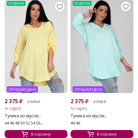
НОВИНКА
НОВИНКА
ЛУЧШАЯ ЦЕНА
ЛУЧШАЯ ЦЕНА
2 375
₽
2 375
₽
2 500
₽
2 500
₽
Iv-capriz
Iv-capriz
Туника из мусли...
Туника из мусли...
44 46 48 50 52 54 56...
44 46
В корзину
В корзину