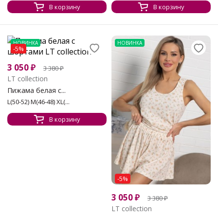
В корзину
В корзину
НОВИНКА
НОВИНКА
-5%
3 050
₽
3 380
₽
LT collection
Пижама белая с...
L(50-52) M(46-48) XL(...
В корзину
-5%
3 050
₽
3 380
₽
LT collection