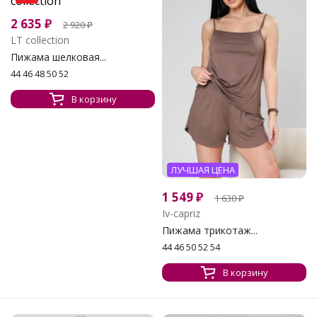
2 635
₽
2 920
₽
LT collection
Пижама шелковая...
44 46 48 50 52
В корзину
ЛУЧШАЯ ЦЕНА
1 549
₽
1 630
₽
Iv-capriz
Пижама трикотаж...
44 46 50 52 54
В корзину