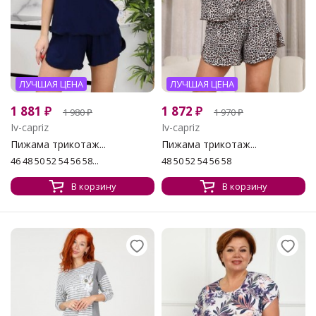
ЛУЧШАЯ ЦЕНА
ЛУЧШАЯ ЦЕНА
1 881
₽
1 872
₽
1 980
₽
1 970
₽
Iv-capriz
Iv-capriz
Пижама трикотаж...
Пижама трикотаж...
46 48 50 52 54 56 58...
48 50 52 54 56 58
В корзину
В корзину