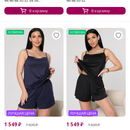
44 46 48 50 52 54 56...
46 48 50 52
В корзину
В корзину
НОВИНКА
НОВИНКА
ЛУЧШАЯ ЦЕНА
ЛУЧШАЯ ЦЕНА
1 549
₽
1 549
₽
1 630
₽
1 630
₽