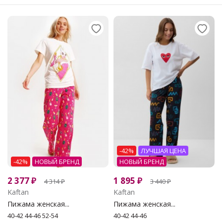
-42%
ЛУЧШАЯ ЦЕНА
-42%
НОВЫЙ БРЕНД
НОВЫЙ БРЕНД
2 377
₽
1 895
₽
4 314
₽
3 440
₽
Kaftan
Kaftan
Пижама женская...
Пижама женская...
40-42 44-46 52-54
40-42 44-46