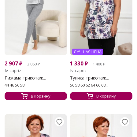
ЛУЧШАЯ ЦЕНА
2 907
₽
1 330
₽
3 060
₽
1 400
₽
Iv-capriz
Iv-capriz
Пижама трикотаж...
Туника трикотаж...
44 46 56 58
56 58 60 62 64 66 68...
В корзину
В корзину