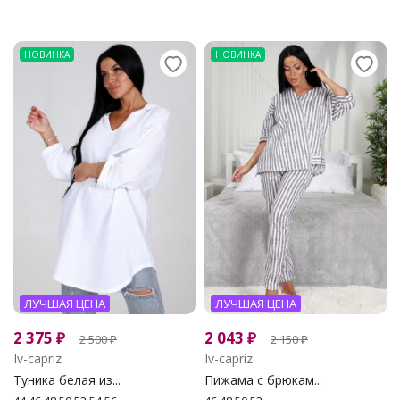
НОВИНКА
НОВИНКА
ЛУЧШАЯ ЦЕНА
ЛУЧШАЯ ЦЕНА
2 375
₽
2 043
₽
2 500
₽
2 150
₽
Iv-capriz
Iv-capriz
Туника белая из...
Пижама с брюкам...