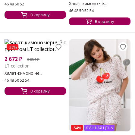
Халат-кимоно чё...
46 48 50 52
46 48 50 52 54
В корзину
В корзину
-27%
2 672
₽
3 854
₽
LT collection
Халат-кимоно чё...
46 48 50 52 54
В корзину
-54%
ЛУЧШАЯ ЦЕНА