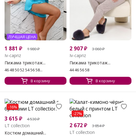
ЛУЧШАЯ ЦЕНА
1 881
₽
2 907
₽
1 980
₽
3 060
₽
Iv-capriz
Iv-capriz
Пижама трикотаж...
Пижама трикотаж...
46 48 50 52 54 56 58...
44 46 56 58
В корзину
В корзину
-16%
-27%
3 615
₽
4 530
₽
2 672
₽
LT collection
3 854
₽
LT collection
Костюм домашний...