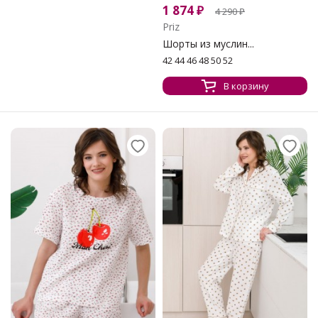
1 874
₽
4 290
₽
Priz
Шорты из муслин...
42 44 46 48 50 52
В корзину