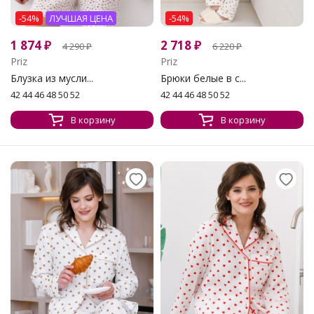
-54%
ЛУЧШАЯ ЦЕНА
-54%
1 874
₽
2 718
₽
4 290
₽
6 220
₽
Priz
Priz
Блузка из мусли...
Брюки белые в с...
42 44 46 48 50 52
42 44 46 48 50 52
В корзину
В корзину