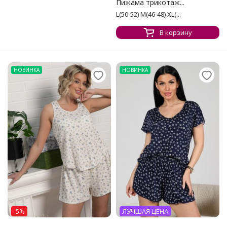
Пижама трикотаж...
L(50-52) M(46-48) XL(...
В корзину
НОВИНКА
НОВИНКА
-5%
ЛУЧШАЯ ЦЕНА