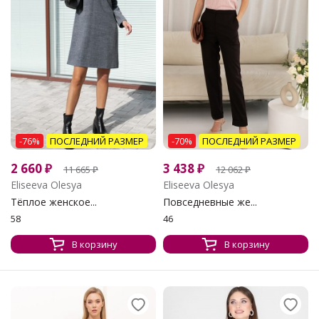
-76%
ПОСЛЕДНИЙ РАЗМЕР
-70%
ПОСЛЕДНИЙ РАЗМЕР
2 660
₽
3 438
₽
11 665
₽
12 062
₽
Eliseeva Olesya
Eliseeva Olesya
Тёплое женское...
Повседневные же...
58
46
В корзину
В корзину