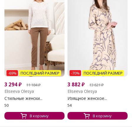
-69%
ПОСЛЕДНИЙ РАЗМЕР
-70%
ПОСЛЕДНИЙ РАЗМЕР
3 294
₽
3 882
₽
11 184
₽
13 621
₽
Eliseeva Olesya
Eliseeva Olesya
Стильные женски...
Изящное женское...
50
54
В корзину
В корзину