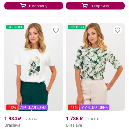
В корзину
В корзину
НОВИНКА
НОВИНКА
-13%
ЛУЧШАЯ ЦЕНА
-13%
ЛУЧШАЯ ЦЕНА
1 984
₽
1 786
₽
2 400
₽
2 160
₽
Braslava
Braslava