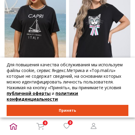
Для повышения качества обслуживания мы используем
-20%
-20%
файлы cookie, сервис Яндекс.Метрика и «Top.mail.ru»
которые не содержат сведений, на основании которых
2 873
₽
2 873
₽
3 780
₽
3 780
₽
можно идентифицировать личность пользователя.
Dora
Dora
Нажимая на кнопку «Принять», вы принимаете условия
публичной оферты
и
политики
Футболка трикот...
Футболка чёрная...
конфиденциальности
54 56 58 60 62 64
56 58 60 62 64
Принять
В корзину
В корзину
0
0
НОВИНКА
НОВИНКА