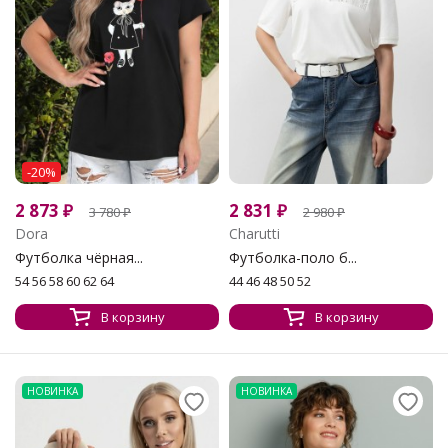
-20%
2 873
₽
2 831
₽
3 780
₽
2 980
₽
Dora
Charutti
Футболка чёрная...
Футболка-поло б...
54 56 58 60 62 64
44 46 48 50 52
В корзину
В корзину
НОВИНКА
НОВИНКА