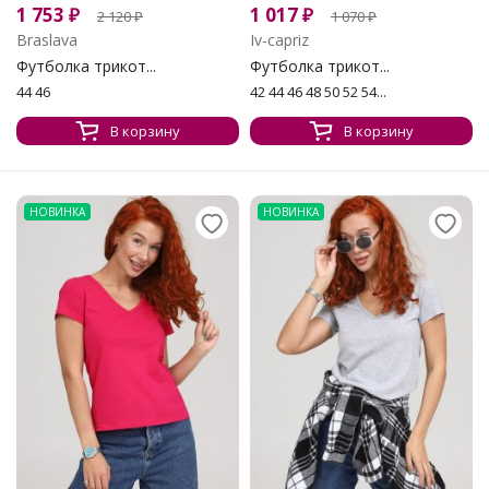
1 753
₽
1 017
₽
2 120
₽
1 070
₽
Braslava
Iv-capriz
Футболка трикот...
Футболка трикот...
44 46
42 44 46 48 50 52 54...
В корзину
В корзину
НОВИНКА
НОВИНКА