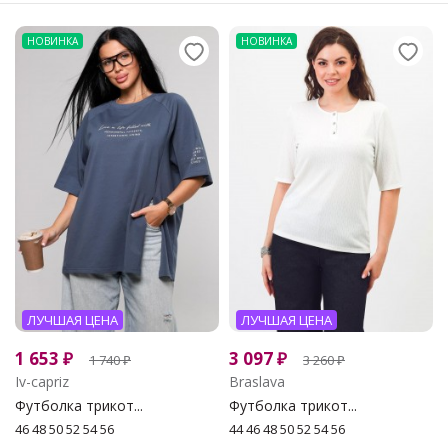
НОВИНКА
НОВИНКА
ЛУЧШАЯ ЦЕНА
ЛУЧШАЯ ЦЕНА
1 653
₽
3 097
₽
1 740
₽
3 260
₽
Iv-capriz
Braslava
Футболка трикот...
Футболка трикот...
46 48 50 52 54 56
44 46 48 50 52 54 56