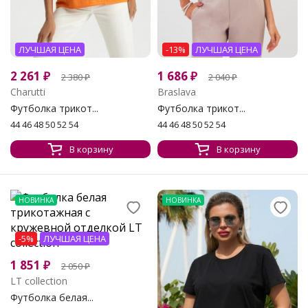
ЛУЧШАЯ ЦЕНА
-13%
ЛУЧШАЯ ЦЕНА
2 261
₽
1 686
₽
2 380
₽
2 040
₽
Charutti
Braslava
Футболка трикот...
Футболка трикот...
44 46 48 50 52 54
44 46 48 50 52 54
В корзину
В корзину
НОВИНКА
НОВИНКА
-5%
ЛУЧШАЯ ЦЕНА
1 851
₽
2 050
₽
LT collection
Футболка белая...