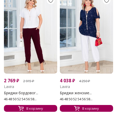
2 769
₽
4 038
₽
2 915
₽
4 250
₽
Lavira
Lavira
Бриджи бордовог...
Бриджи женские...
46 48 50 52 54 56 58...
46 48 50 52 54 56 58...
В корзину
В корзину