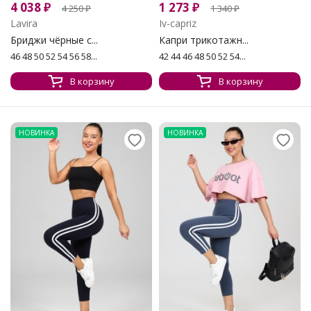
4 038
₽
1 273
₽
4 250
₽
1 340
₽
Lavira
Iv-capriz
Бриджи чёрные с...
Капри трикотажн...
46 48 50 52 54 56 58...
42 44 46 48 50 52 54...
В корзину
В корзину
НОВИНКА
НОВИНКА