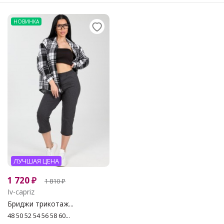
НОВИНКА
ЛУЧШАЯ ЦЕНА
1 720
₽
1 810
₽
Iv-capriz
Бриджи трикотаж...
48 50 52 54 56 58 60...