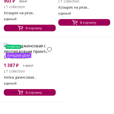
903
₽
LT collection
950
₽
LT collection
Козырек на рези...
Козырек на рези...
единый
единый
В корзину
В корзину
НОВИНКА
ЛУЧШАЯ ЦЕНА
1 387
₽
1 460
₽
LT collection
Кепка джинсовая...
единый
В корзину