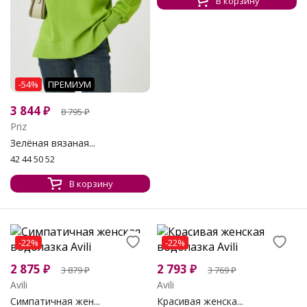
В корзину
-54%
ПРЕМИУМ
3 844
₽
8 795
₽
Priz
Зелёная вязаная...
42 44 50 52
В корзину
-22%
-22%
2 875
₽
2 793
₽
3 879
₽
3 769
₽
Avili
Avili
Симпатичная жен...
Красивая женска...