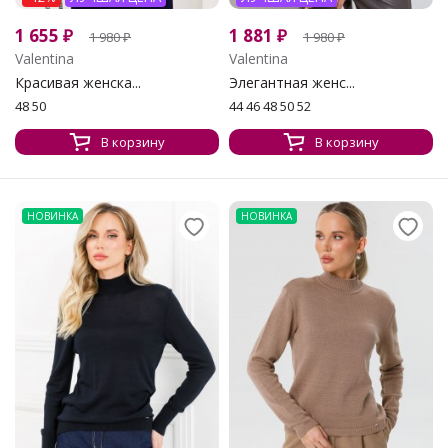
1 655
₽
1 881
₽
1 980
₽
1 980
₽
Valentina
Valentina
Красивая женска...
Элегантная женс...
48 50
44 46 48 50 52
В корзину
В корзину
НОВИНКА
НОВИНКА