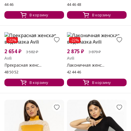
44 46
44 46 48
В корзину
В корзину
-22%
-22%
2 654
₽
2 875
₽
3 582
₽
3 879
₽
Avili
Avili
Прекрасная женс...
Лаконичная женс...
48 50 52
42 44 46
В корзину
В корзину