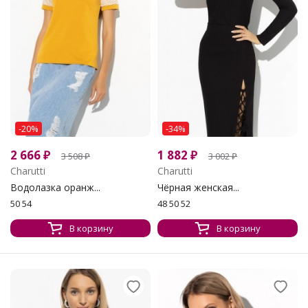
-20%
-34%
2 666
₽
1 882
₽
3 508
₽
3 002
₽
Charutti
Charutti
Водолазка оранж...
Чёрная женская...
50 54
48 50 52
В корзину
В корзину