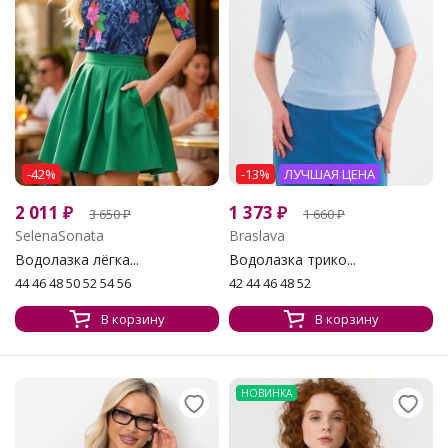
-42%
-13%
ЛУЧШАЯ ЦЕНА
2 011
₽
1 373
₽
3 650
₽
1 660
₽
SelenaSonata
Braslava
Водолазка лёгка...
Водолазка трико...
44 46 48 50 52 54 56
42 44 46 48 52
В корзину
В корзину
НОВИНКА