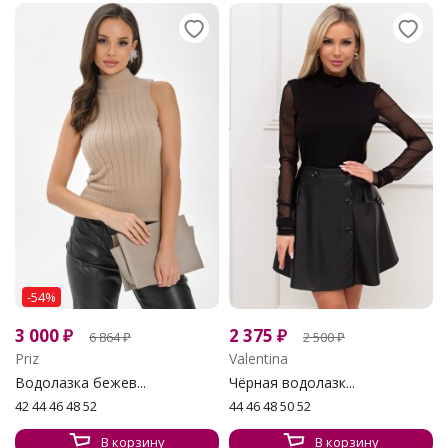
-54%
3 000
₽
2 375
₽
6 864
₽
2 500
₽
Priz
Valentina
Водолазка бежев...
Чёрная водолазк...
42 44 46 48 52
44 46 48 50 52
В корзину
В корзину