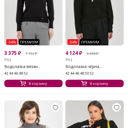
-54%
ПРЕМИУМ
-54%
ПРЕМИУМ
3 375
₽
4 124
₽
7 722
₽
9 438
₽
Priz
Priz
Водолазка вязан...
Водолазка чёрна...
42 44 46 48 52
42 44 46 48 50 52
В корзину
В корзину