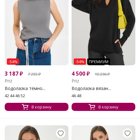
-54%
-54%
ПРЕМИУМ
3 187
₽
4 500
₽
7 293
₽
10 296
₽
Priz
Priz
Водолазка тёмно...
Водолазка вязан...
42 44 46 52
46 48
В корзину
В корзину