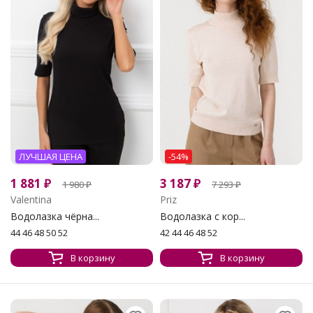
ЛУЧШАЯ ЦЕНА
-54%
1 881
₽
3 187
₽
1 980
₽
7 293
₽
Valentina
Priz
Водолазка чёрна...
Водолазка с кор...
44 46 48 50 52
42 44 46 48 52
В корзину
В корзину