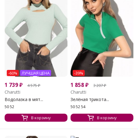
-60%
ЛУЧШАЯ ЦЕНА
-39%
1 739
₽
1 858
₽
4 575
₽
3 207
₽
Charutti
Charutti
Водолазка в мят...
Зелёная трикота...
50 52
50 52 54
В корзину
В корзину