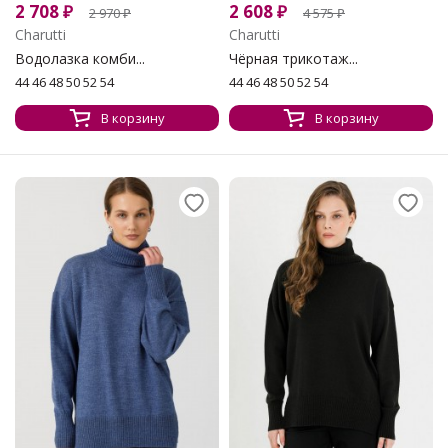
2 708
₽
2 608
₽
2 970
₽
4 575
₽
Charutti
Charutti
Водолазка комби...
Чёрная трикотаж...
44 46 48 50 52 54
44 46 48 50 52 54
В корзину
В корзину