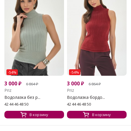
-54%
-54%
3 000
₽
3 000
₽
6 864
₽
6 864
₽
Priz
Priz
Водолазка без р...
Водолазка бордо...
42 44 46 48 50
42 44 46 48 50
В корзину
В корзину