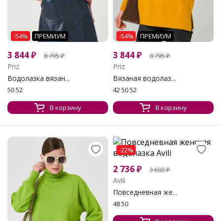
-54%
ПРЕМИУМ
-54%
ПРЕМИУМ
3 844
₽
3 844
₽
8 795
₽
8 795
₽
Priz
Priz
Водолазка вязан...
Вязаная водолаз...
50 52
42 50 52
В корзину
В корзину
-22%
2 736
₽
3 692
₽
Avili
Повседневная же...
48 50