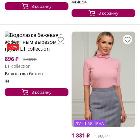
44 48 54
В корзину
В корзину
-72%
896
₽
3 369
₽
LT collection
Водолазка бежев...
44
В корзину
ЛУЧШАЯ ЦЕНА
1 881
₽
1 980
₽