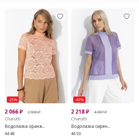
-25%
-43%
2 066
₽
2 218
₽
2 900
₽
4 097
₽
Charutti
Charutti
Водолазка оранж...
Водолазка сирен...
44 48
46 50