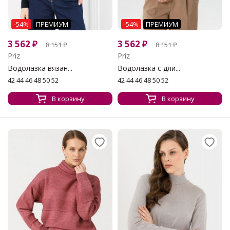
-54%
ПРЕМИУМ
-54%
ПРЕМИУМ
3 562
₽
3 562
₽
8 151
₽
8 151
₽
Priz
Priz
Водолазка вязан...
Водолазка с дли...
42 44 46 48 50 52
42 44 46 48 50 52
В корзину
В корзину