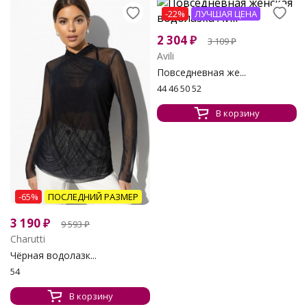
-22%
ЛУЧШАЯ ЦЕНА
2 304
₽
3 109
₽
Avili
Повседневная же...
44 46 50 52
В корзину
-65%
ПОСЛЕДНИЙ РАЗМЕР
3 190
₽
9 593
₽
Charutti
Чёрная водолазк...
54
В корзину