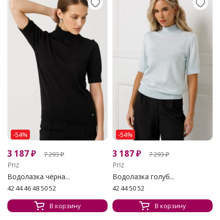
-54%
-54%
3 187
₽
3 187
₽
7 293
₽
7 293
₽
Priz
Priz
Водолазка чёрна...
Водолазка голуб...
42 44 46 48 50 52
42 44 50 52
В корзину
В корзину