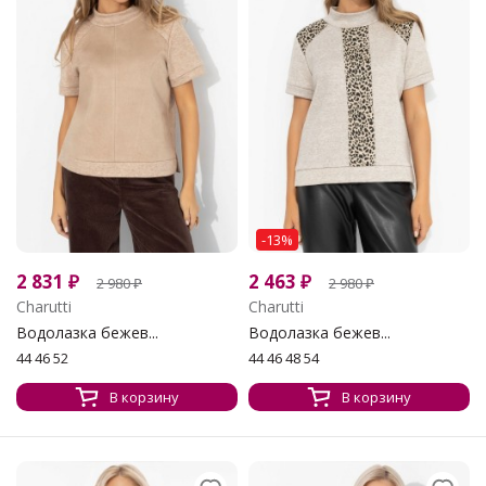
-13%
2 831
₽
2 463
₽
2 980
₽
2 980
₽
Charutti
Charutti
Водолазка бежев...
Водолазка бежев...
44 46 52
44 46 48 54
В корзину
В корзину