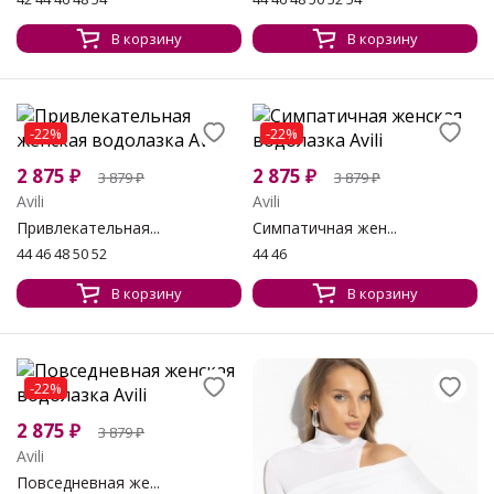
В корзину
В корзину
-22%
-22%
2 875
₽
2 875
₽
3 879
₽
3 879
₽
Avili
Avili
Привлекательная...
Симпатичная жен...
44 46 48 50 52
44 46
В корзину
В корзину
-22%
2 875
₽
3 879
₽
Avili
Повседневная же...