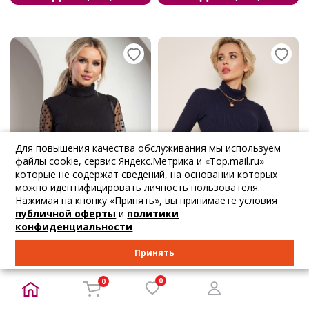
Для повышения качества обслуживания мы используем
файлы cookie, сервис Яндекс.Метрика и «Top.mail.ru»
которые не содержат сведений, на основании которых
можно идентифицировать личность пользователя.
Нажимая на кнопку «Принять», вы принимаете условия
публичной оферты
и
политики
конфиденциальности
-26%
Принять
2 645
₽
1 723
₽
2 784
₽
2 452
₽
Valentina
Valentina
0
0
Красивая женска...
Симпатичная жен...