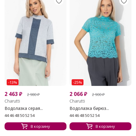
-13%
-25%
2 463
₽
2 066
₽
2 980
₽
2 900
₽
Charutti
Charutti
Водолазка серая...
Водолазка бирюз...
44 46 48 50 52 54
44 46 48 50 52 54
В корзину
В корзину