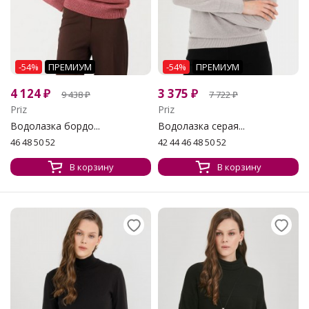
-54%
ПРЕМИУМ
-54%
ПРЕМИУМ
4 124
₽
3 375
₽
9 438
₽
7 722
₽
Priz
Priz
Водолазка бордо...
Водолазка серая...
46 48 50 52
42 44 46 48 50 52
В корзину
В корзину