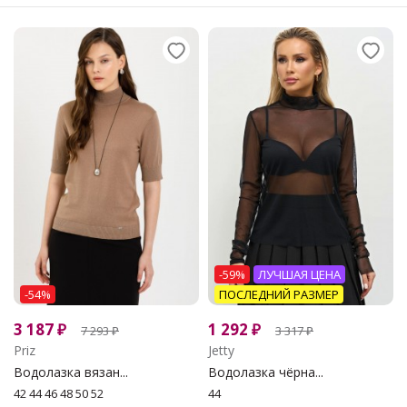
-59%
ЛУЧШАЯ ЦЕНА
-54%
ПОСЛЕДНИЙ РАЗМЕР
3 187
₽
1 292
₽
7 293
₽
3 317
₽
Priz
Jetty
Водолазка вязан...
Водолазка чёрна...
42 44 46 48 50 52
44