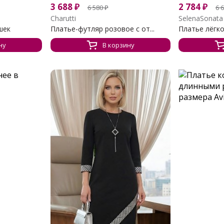
3 688
₽
2 784
₽
6 580
₽
6 
Charutti
SelenaSonata
шек
Платье-футляр розовое с от...
Платье лёгко
ну
В корзину