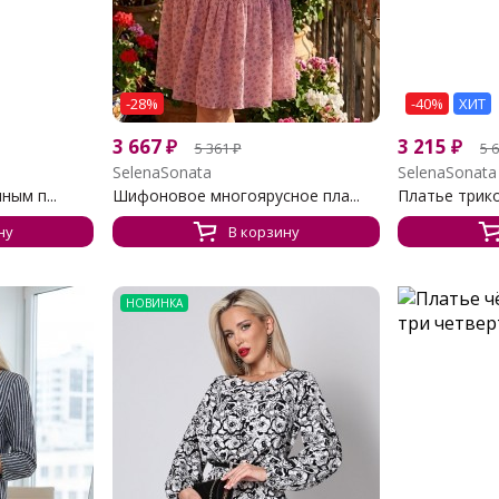
-28%
-40%
ХИТ
3 667
₽
3 215
₽
5 361
₽
5 
SelenaSonata
SelenaSonata
ным п...
Шифоновое многоярусное пла...
Платье трико
ну
В корзину
НОВИНКА