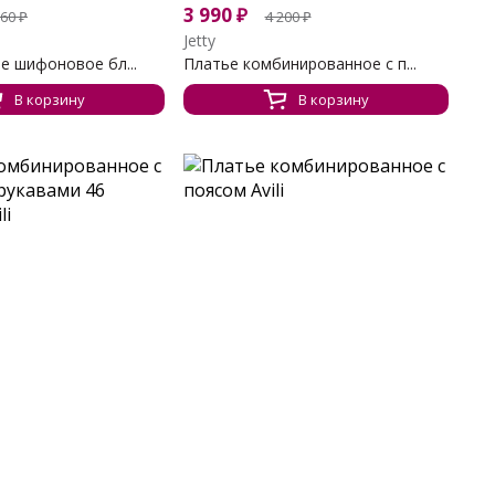
3 990
₽
660
₽
4 200
₽
Jetty
е шифоновое бл...
Платье комбинированное с п...
В корзину
В корзину