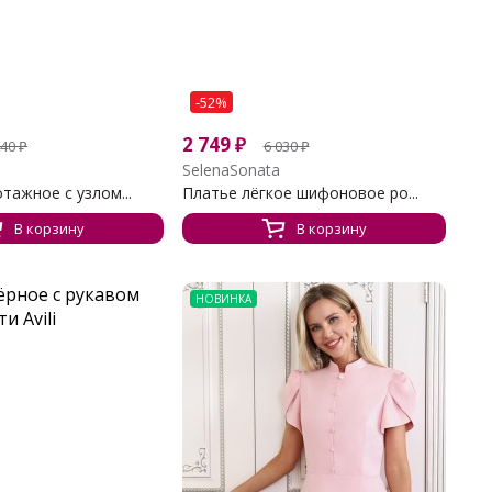
-52%
2 749
₽
640
₽
6 030
₽
SelenaSonata
тажное с узлом...
Платье лёгкое шифоновое ро...
В корзину
В корзину
НОВИНКА