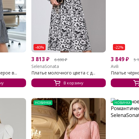
-40%
-22%
3 813
₽
3 849
₽
6 690
₽
5 
SelenaSonata
Avili
рое в...
Платье молочного цвета с д...
Платье чёрно
ну
В корзину
НОВИНКА
НОВИНКА