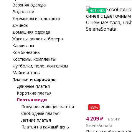
Верхняя одежда
НОВИНКА
Водолазки
Джемперы и толстовки
Джинсы
Домашняя одежда
Жакеты, жилеты, болеро
Кардиганы
Комбинезоны
Костюмы, комплекты
Футболки, поло, лонгсливы
Майки и топы
Платья и сарафаны
Длинные платья
Короткие платья
Платья миди
Полуприлегающие платья
-33%
Свободные платья
4 209
₽
6 614
₽
Летние платья
SelenaSonata
Платья на каждый день
Платье свободное тёмн