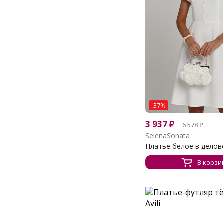
-37%
3 937
₽
6 578
₽
SelenaSonata
Платье белое в делово
В корзи