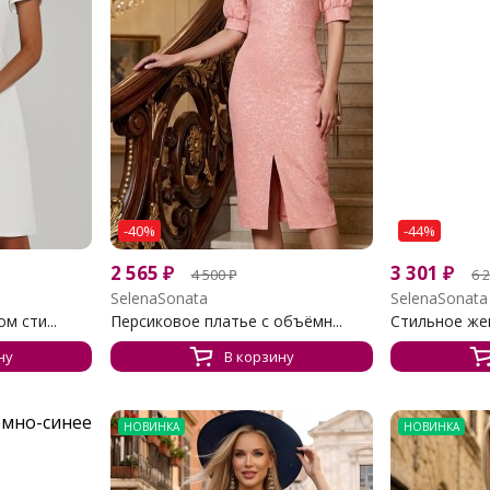
-40%
-44%
2 565
₽
3 301
₽
4 500
₽
6 
SelenaSonata
SelenaSonata
м сти...
Персиковое платье с объёмн...
Стильное жен
ну
В корзину
НОВИНКА
НОВИНКА