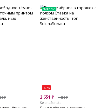
НОВИНКА
-40%
2 651
₽
330
₽
4 650
₽
SelenaSonata
дное тёмно-син...
Платье чёрное в горошек с...