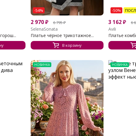
-54%
-50%
ПОСЛ
2 970
₽
3 162
₽
6 795
₽
6 
SelenaSonata
Avili
горош...
Платье чёрное трикотажное...
Платье комби
ну
В корзину
НОВИНКА
НОВИНКА