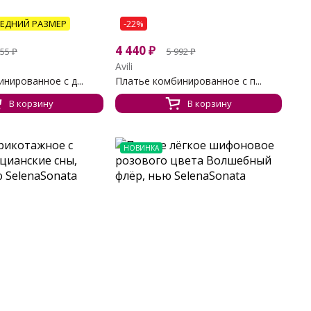
ЕДНИЙ РАЗМЕР
-22%
4 440
₽
655
₽
5 992
₽
Avili
нированное с д...
Платье комбинированное с п...
В корзину
В корзину
НОВИНКА