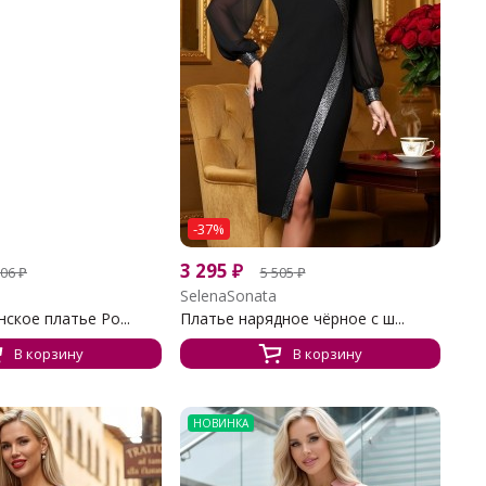
-37%
3 295
₽
206
₽
5 505
₽
SelenaSonata
ское платье Ро...
Платье нарядное чёрное с ш...
В корзину
В корзину
НОВИНКА