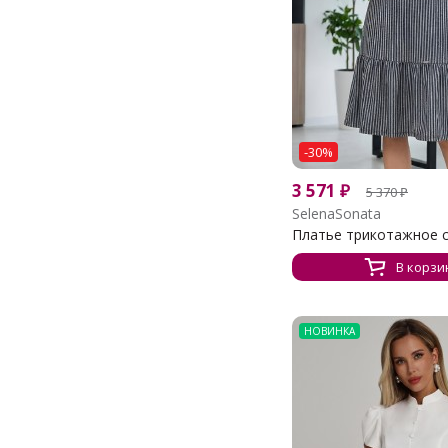
-30%
3 571
₽
5 370
₽
SelenaSonata
Платье трикотажное се
В корзи
НОВИНКА