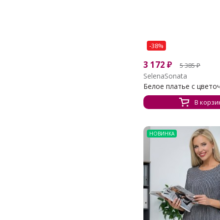
-38%
3 172
₽
5 385
₽
SelenaSonata
Белое платье с цветоч
В корзи
НОВИНКА