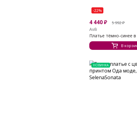
-22%
4 440
₽
5 992
₽
Avili
Платье тёмно-синее в 
В корзи
НОВИНКА