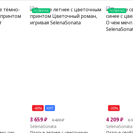
НОВИНКА
НОВИНКА
-40%
ХИТ
-30%
3 659
₽
4 209
₽
6 420
₽
6 
SelenaSonata
SelenaSonata
о-син...
Платье летнее с цветочным...
Платье свобо