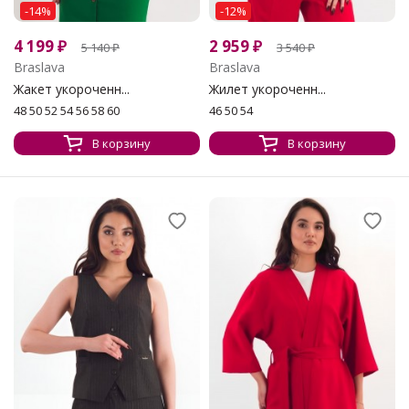
-14%
-12%
4 199
₽
2 959
₽
5 140
₽
3 540
₽
Braslava
Braslava
Жакет укороченн...
Жилет укороченн...
48 50 52 54 56 58 60
46 50 54
В корзину
В корзину