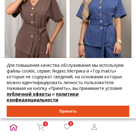
Для повышения качества обслуживания мы используем
3 078
₽
3 078
₽
3 240
₽
3 240
₽
файлы cookie, сервис Яндекс.Метрика и «Top.mail.ru»
Valentina
Valentina
которые не содержат сведений, на основании которых
можно идентифицировать личность пользователя.
Жакет льняной ш...
Жакет льняной с...
Нажимая на кнопку «Принять», вы принимаете условия
42 44
42 44 46 50 52 54 56
публичной оферты
и
политики
конфиденциальности
В корзину
В корзину
Принять
НОВИНКА
0
НОВИНКА
0