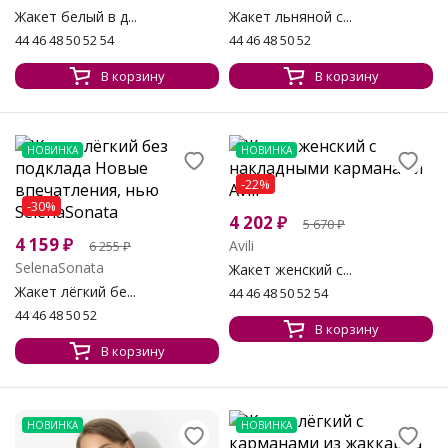
Жакет белый в д...
Жакет льняной с...
44 46 48 50 52 54
44 46 48 50 52
В корзину
В корзину
НОВИНКА
НОВИНКА
-22%
-30%
4 202
₽
5 670
₽
4 159
₽
Avili
6 255
₽
SelenaSonata
Жакет женский с...
Жакет лёгкий бе...
44 46 48 50 52 54
44 46 48 50 52
В корзину
В корзину
НОВИНКА
НОВИНКА