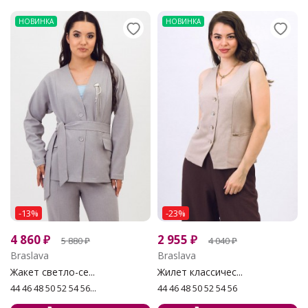
НОВИНКА
НОВИНКА
-13%
-23%
4 860
₽
2 955
₽
5 880
₽
4 040
₽
Braslava
Braslava
Жакет светло-се...
Жилет классичес...
44 46 48 50 52 54 56...
44 46 48 50 52 54 56