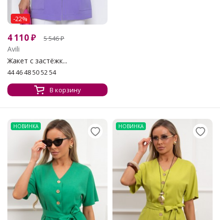
-22%
4 110
₽
5 546
₽
Avili
Жакет с застёжк...
44 46 48 50 52 54
В корзину
НОВИНКА
НОВИНКА