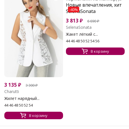
-40%
3 813
₽
6 690
₽
SelenaSonata
Жакет лёгкий с...
44 46 48 50 52 54 56
В корзину
3 135
₽
3 300
₽
Charutti
Жилет нарядный...
44 46 48 50 52 54
В корзину