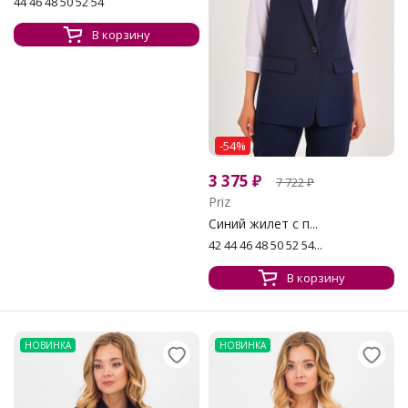
44 46 48 50 52 54
В корзину
-54%
3 375
₽
7 722
₽
Priz
Синий жилет с п...
42 44 46 48 50 52 54...
В корзину
НОВИНКА
НОВИНКА