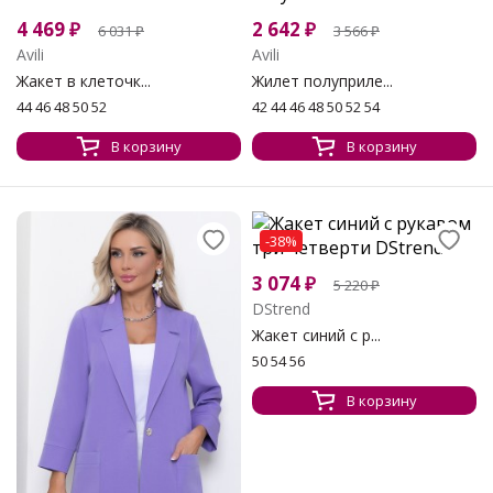
4 469
₽
2 642
₽
6 031
₽
3 566
₽
Avili
Avili
Жакет в клеточк...
Жилет полуприле...
44 46 48 50 52
42 44 46 48 50 52 54
В корзину
В корзину
-38%
3 074
₽
5 220
₽
DStrend
Жакет синий с р...
50 54 56
В корзину