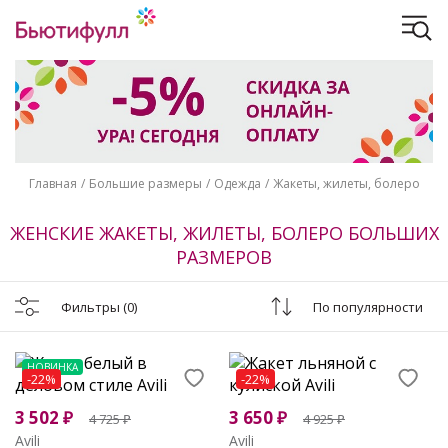
Главная
Большие размеры
Одежда
Жакеты, жилеты, болеро
ЖЕНСКИЕ ЖАКЕТЫ, ЖИЛЕТЫ, БОЛЕРО БОЛЬШИХ
РАЗМЕРОВ
Фильтры
(0)
По популярности
НОВИНКА
-22%
-22%
3 502
₽
3 650
₽
4 725
₽
4 925
₽
Avili
Avili