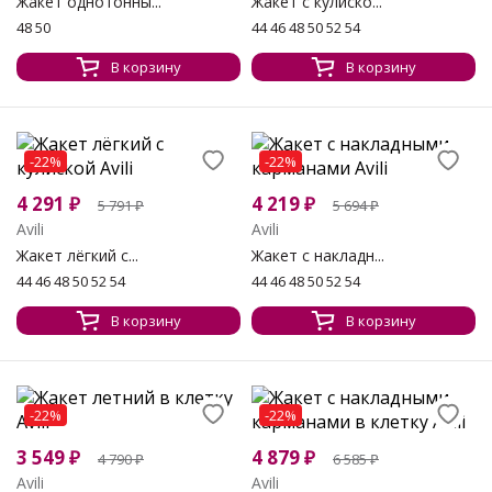
Жакет однотонны...
Жакет с кулиско...
48 50
44 46 48 50 52 54
В корзину
В корзину
-22%
-22%
4 291
₽
4 219
₽
5 791
₽
5 694
₽
Avili
Avili
Жакет лёгкий с...
Жакет с накладн...
44 46 48 50 52 54
44 46 48 50 52 54
В корзину
В корзину
-22%
-22%
3 549
₽
4 879
₽
4 790
₽
6 585
₽
Avili
Avili