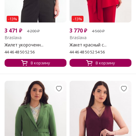
-13%
-13%
3 471
₽
3 770
₽
4 200
₽
4 560
₽
Braslava
Braslava
Жилет укороченн...
Жакет красный с...
44 46 48 50 52 56
44 46 48 50 52 54 56
В корзину
В корзину