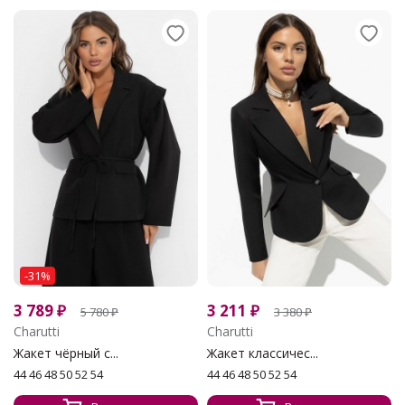
-31%
3 789
₽
3 211
₽
5 780
₽
3 380
₽
Charutti
Charutti
Жакет чёрный с...
Жакет классичес...
44 46 48 50 52 54
44 46 48 50 52 54