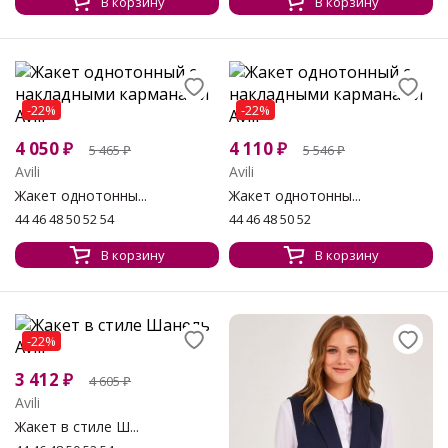
В корзину
В корзину
-22%
-22%
4 050
₽
4 110
₽
5 465
₽
5 546
₽
Avili
Avili
Жакет однотонны...
Жакет однотонны...
44 46 48 50 52 54
44 46 48 50 52
В корзину
В корзину
-22%
3 412
₽
4 605
₽
Avili
Жакет в стиле Ш...