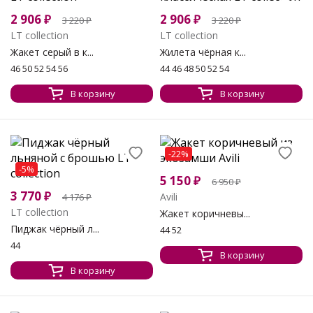
2 906
₽
2 906
₽
3 220
₽
3 220
₽
LT collection
LT collection
Жакет серый в к...
Жилета чёрная к...
46 50 52 54 56
44 46 48 50 52 54
В корзину
В корзину
-22%
-5%
5 150
₽
6 950
₽
3 770
₽
Avili
4 176
₽
LT collection
Жакет коричневы...
Пиджак чёрный л...
44 52
44
В корзину
В корзину