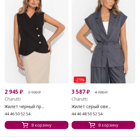
-21%
2 945
₽
3 587
₽
3 100
₽
4 780
₽
Charutti
Charutti
Жилет чёрный пр...
Жилет серый ове...
44 46 50 52 54
44 46 48 50 52 54
В корзину
В корзину