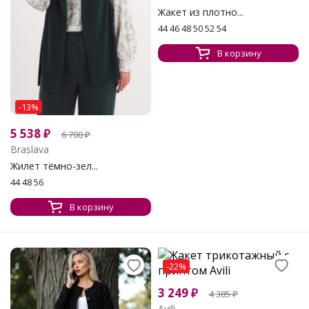
Жакет из плотно...
44 46 48 50 52 54
В корзину
-13%
5 538
₽
6 700
₽
Braslava
Жилет тёмно-зел...
44 48 56
В корзину
-22%
3 249
₽
4 385
₽
Avili