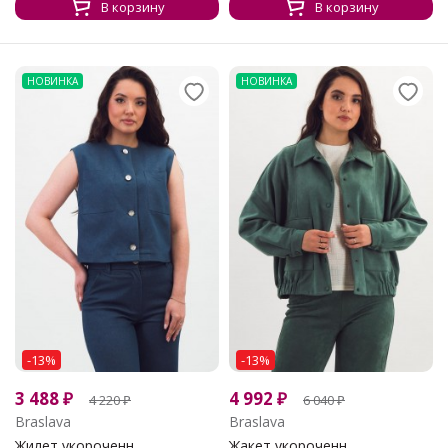
В корзину
В корзину
НОВИНКА
НОВИНКА
-13%
-13%
3 488
₽
4 992
₽
4 220
₽
6 040
₽
Braslava
Braslava
Жилет укороченн...
Жакет укороченн...