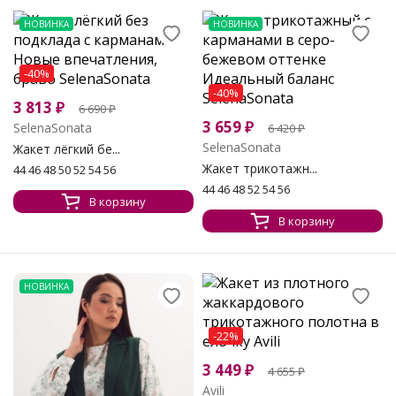
НОВИНКА
НОВИНКА
-40%
-40%
3 813
₽
6 690
₽
3 659
₽
SelenaSonata
6 420
₽
SelenaSonata
Жакет лёгкий бе...
Жакет трикотажн...
44 46 48 50 52 54 56
44 46 48 52 54 56
В корзину
В корзину
НОВИНКА
-22%
3 449
₽
4 655
₽
Avili