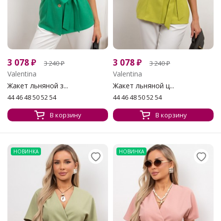
3 078
₽
3 078
₽
3 240
₽
3 240
₽
Valentina
Valentina
Жакет льняной з...
Жакет льняной ц...
44 46 48 50 52 54
44 46 48 50 52 54
В корзину
В корзину
НОВИНКА
НОВИНКА