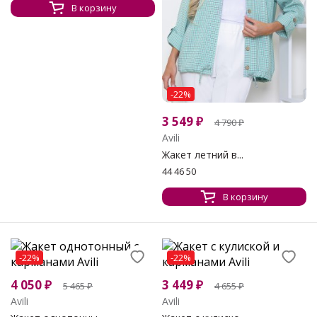
В корзину
-22%
3 549
₽
4 790
₽
Avili
Жакет летний в...
44 46 50
В корзину
-22%
-22%
4 050
₽
3 449
₽
5 465
₽
4 655
₽
Avili
Avili