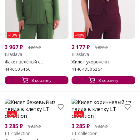
-13%
-40%
3 967
₽
2 177
₽
4 800
₽
3 820
₽
Braslava
Braslava
Жакет зелёный с...
Жилет укороченн...
44 46 50 54 56
44 46 48 50 52 54
В корзину
В корзину
-5%
-5%
3 285
₽
3 285
₽
3 640
₽
3 640
₽
LT collection
LT collection