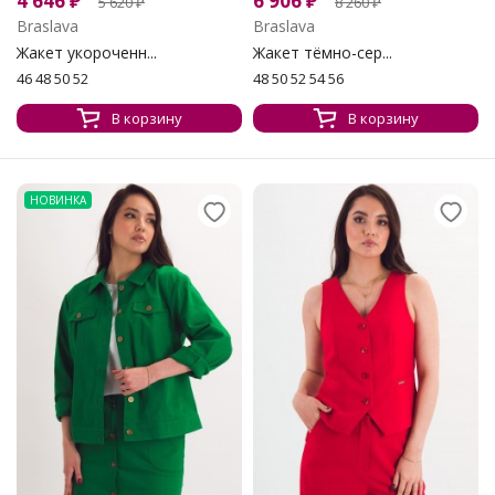
4 646
₽
6 906
₽
5 620
₽
8 260
₽
Braslava
Braslava
Жакет укороченн...
Жакет тёмно-сер...
46 48 50 52
48 50 52 54 56
В корзину
В корзину
НОВИНКА