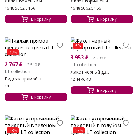
Жилет бежевый и...
Жилет коричневы...
46 48 50 52 54 56
46 48 50 52 54 56
В корзину
В корзину
-5%
-17%
3 953
₽
4 380
₽
2 767
₽
LT collection
3 510
₽
LT collection
Жакет чёрный дв...
Пиджак прямой п...
42 44 46 48
44
В корзину
В корзину
-23%
-23%