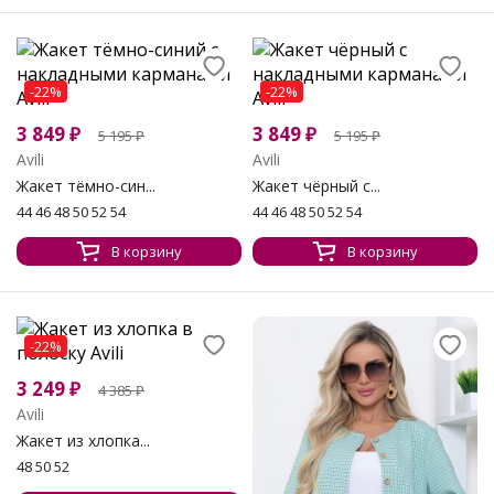
-22%
-22%
3 849
₽
3 849
₽
5 195
₽
5 195
₽
Avili
Avili
Жакет тёмно-син...
Жакет чёрный с...
44 46 48 50 52 54
44 46 48 50 52 54
В корзину
В корзину
-22%
3 249
₽
4 385
₽
Avili
Жакет из хлопка...
48 50 52