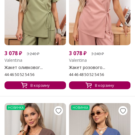
3 078
₽
3 078
₽
3 240
₽
3 240
₽
Valentina
Valentina
Жакет оливковог...
Жакет розового...
44 46 50 52 54 56
44 46 48 50 52 54 56
В корзину
В корзину
НОВИНКА
НОВИНКА