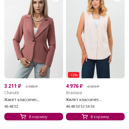
-13%
3 211
₽
4 976
₽
3 380
₽
6 020
₽
Charutti
Braslava
Жакет классичес...
Жилет классичес...
46 48 52
46 48 50 52 54 56
В корзину
В корзину