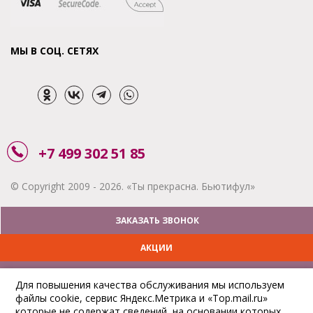
МЫ В СОЦ. СЕТЯХ
+7 499 302 51 85
© Copyright 2009 - 2026. «Ты прекрасна. Бьютифул»
ЗАКАЗАТЬ ЗВОНОК
АКЦИИ
ДОСТАВКА
Для повышения качества обслуживания мы используем
файлы cookie, сервис Яндекс.Метрика и «Top.mail.ru»
ОПЛАТА
которые не содержат сведений, на основании которых