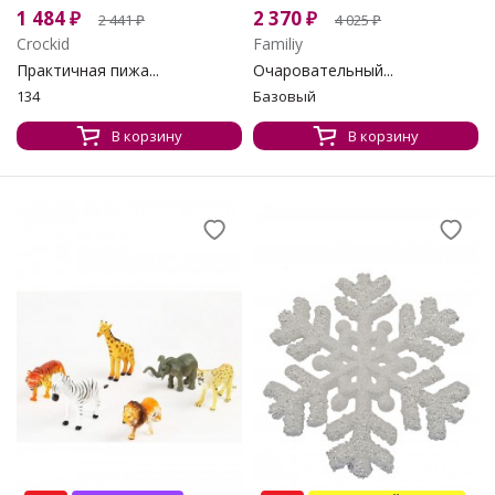
1 484
₽
2 370
₽
2 441
₽
4 025
₽
Crockid
Familiy
Практичная пижа...
Очаровательный...
134
Базовый
В корзину
В корзину