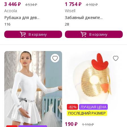
3 446
₽
1 754
₽
4 534
₽
4 102
₽
Acoola
Wisell
Рубашка для дев...
Забавный джемпе...
116
28
В корзину
В корзину
-82%
ЛУЧШАЯ ЦЕНА
ПОСЛЕДНИЙ РАЗМЕР
190
₽
1 110
₽