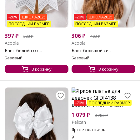
-20%
ШКОЛА2025
-20%
ШКОЛА2025
ПОСЛЕДНИЙ РАЗМЕР
ПОСЛЕДНИЙ РАЗМЕР
397
₽
306
₽
523
₽
403
₽
Acoola
Acoola
Бант белый со с...
Бант большой си...
Базовый
Базовый
В корзину
В корзину
-70%
ПОСЛЕДНИЙ РАЗМЕР
1 079
₽
3 786
₽
Pelican
Яркое платье дл...
9