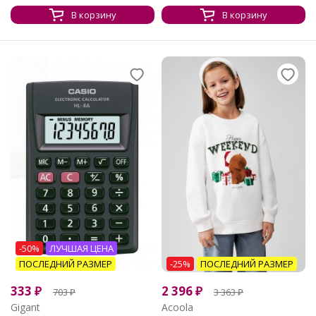
В корзину
В корзину
-50%
ЛУЧШАЯ ЦЕНА
ПОСЛЕДНИЙ РАЗМЕР
-25%
ПОСЛЕДНИЙ РАЗМЕР
333
₽
2 396
₽
703
₽
3 363
₽
Gigant
Acoola