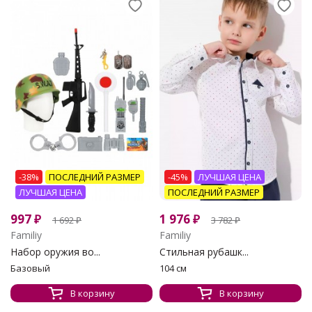
-38%
ПОСЛЕДНИЙ РАЗМЕР
-45%
ЛУЧШАЯ ЦЕНА
ЛУЧШАЯ ЦЕНА
ПОСЛЕДНИЙ РАЗМЕР
997
₽
1 976
₽
1 692
₽
3 782
₽
Familiy
Familiy
Набор оружия во...
Стильная рубашк...
Базовый
104 см
В корзину
В корзину