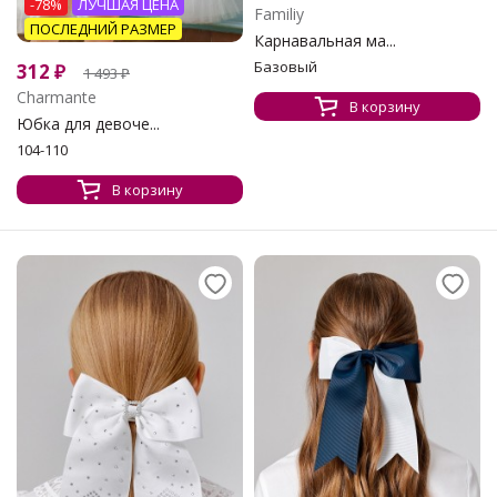
-78%
ЛУЧШАЯ ЦЕНА
Familiy
ПОСЛЕДНИЙ РАЗМЕР
Карнавальная ма...
Базовый
312
₽
1 493
₽
Charmante
В корзину
Юбка для девоче...
104-110
В корзину