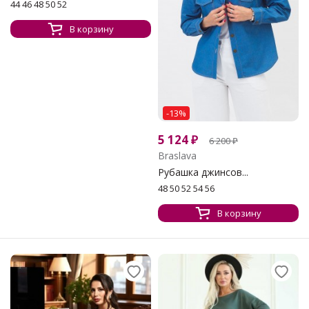
44 46 48 50 52
В корзину
-13%
5 124
₽
6 200
₽
Braslava
Рубашка джинсов...
48 50 52 54 56
В корзину