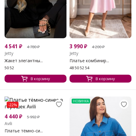
4 541
₽
3 990
₽
4 780
₽
4 200
₽
Jetty
Jetty
Жакет элегантны...
Платье комбинир...
50 52
48 50 52 54
В корзину
В корзину
НОВИНКА
-22%
4 440
₽
5 992
₽
Avili
Платье тёмно-си...