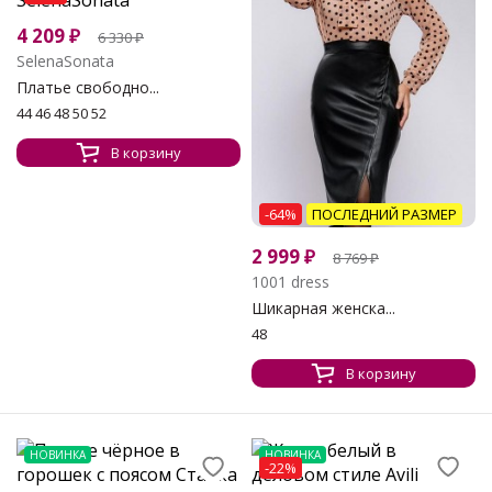
4 209
₽
6 330
₽
SelenaSonata
Платье свободно...
44 46 48 50 52
В корзину
-64%
ПОСЛЕДНИЙ РАЗМЕР
2 999
₽
8 769
₽
1001 dress
Шикарная женска...
48
В корзину
НОВИНКА
НОВИНКА
-22%