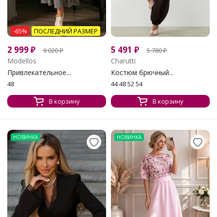
-65%
ПОСЛЕДНИЙ РАЗМЕР
2 999
₽
5 491
₽
9 020
₽
5 780
₽
Modellos
Charutti
Привлекательное...
Костюм брючный...
48
44 48 52 54
В корзину
В корзину
НОВИНКА
НОВИНКА