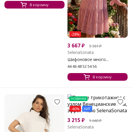
В корзину
-28%
3 667
₽
5 361
₽
SelenaSonata
Шифоновое много...
44 46 48 52 54 56
В корзину
НОВИНКА
-40%
ХИТ
3 215
₽
5 640
₽
SelenaSonata