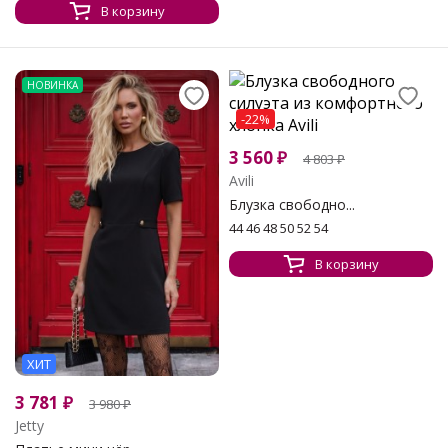
В корзину
НОВИНКА
-22%
3 560
₽
4 803
₽
Avili
Блузка свободно...
44 46 48 50 52 54
В корзину
ХИТ
3 781
₽
3 980
₽
Jetty