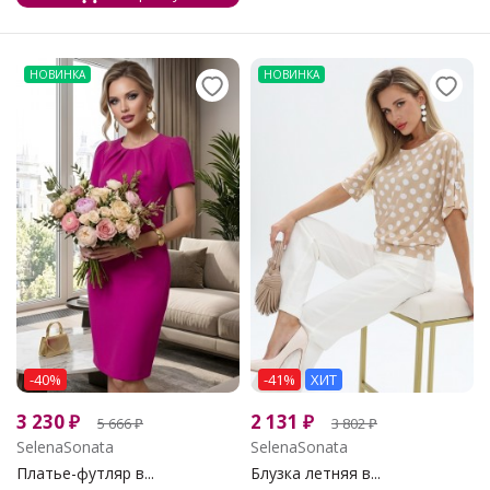
НОВИНКА
НОВИНКА
-40%
-41%
ХИТ
3 230
₽
2 131
₽
5 666
₽
3 802
₽
SelenaSonata
SelenaSonata
Платье-футляр в...
Блузка летняя в...