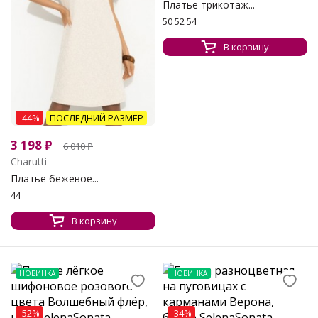
Платье трикотаж...
50 52 54
В корзину
-44%
ПОСЛЕДНИЙ РАЗМЕР
3 198
₽
6 010
₽
Charutti
Платье бежевое...
44
В корзину
НОВИНКА
НОВИНКА
-52%
-34%