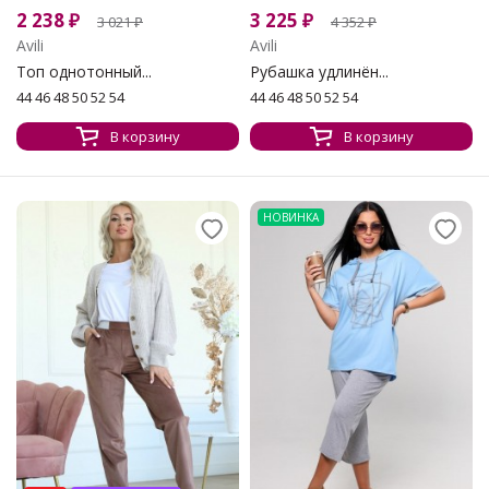
2 238
₽
3 225
₽
3 021
₽
4 352
₽
Avili
Avili
Топ однотонный...
Рубашка удлинён...
44 46 48 50 52 54
44 46 48 50 52 54
В корзину
В корзину
НОВИНКА