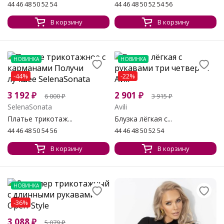
44 46 48 50 52 54
44 46 48 50 52 54 56
В корзину
В корзину
НОВИНКА
НОВИНКА
-44%
-22%
3 192
₽
2 901
₽
6 000
₽
3 915
₽
SelenaSonata
Avili
Платье трикотаж...
Блузка лёгкая с...
44 46 48 50 54 56
44 46 48 50 52 54
В корзину
В корзину
НОВИНКА
-36%
3 088
₽
5 079
₽