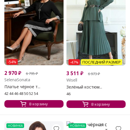
-54%
-47%
ПОСЛЕДНИЙ РАЗМЕР
2 970
₽
3 511
₽
6 795
₽
6 973
₽
SelenaSonata
Wisell
Платье чёрное т...
Зелёный костюм...
42 44 46 48 50 52 54
46
В корзину
В корзину
НОВИНКА
НОВИНКА