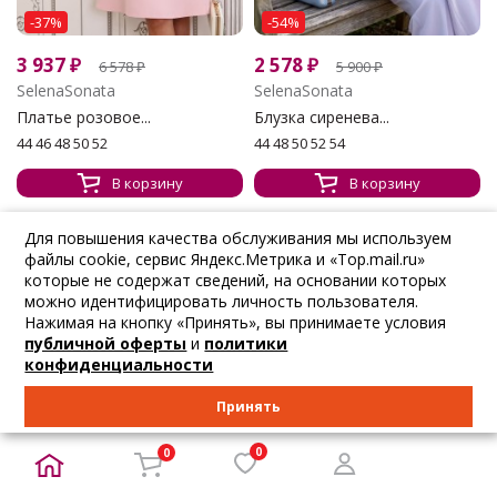
-37%
-54%
3 937
₽
2 578
₽
6 578
₽
5 900
₽
SelenaSonata
SelenaSonata
Платье розовое...
Блузка сиренева...
44 46 48 50 52
44 48 50 52 54
В корзину
В корзину
Для повышения качества обслуживания мы используем
файлы cookie, сервис Яндекс.Метрика и «Top.mail.ru»
НОВИНКА
НОВИНКА
которые не содержат сведений, на основании которых
можно идентифицировать личность пользователя.
Нажимая на кнопку «Принять», вы принимаете условия
публичной оферты
и
политики
конфиденциальности
Принять
0
0