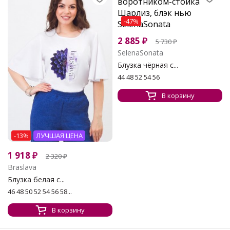
-47%
2 885
₽
5 730
₽
SelenaSonata
Блузка чёрная с...
44 48 52 54 56
В корзину
-13%
ЛУЧШАЯ ЦЕНА
1 918
₽
2 320
₽
Braslava
Блузка белая с...
46 48 50 52 54 56 58...
В корзину