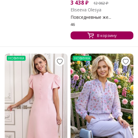
3 438
₽
12 062
₽
Eliseeva Olesya
Повседневные же...
46
В корзину
НОВИНКА
НОВИНКА