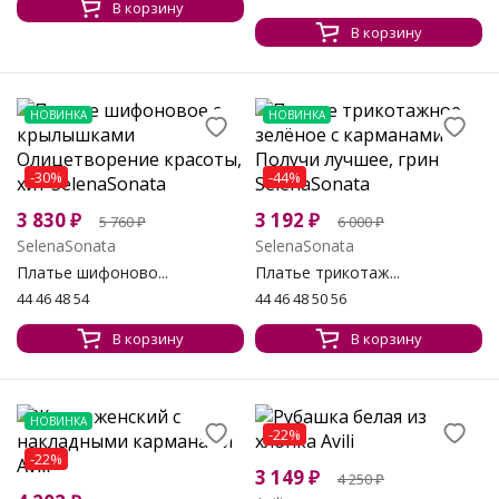
В корзину
В корзину
НОВИНКА
НОВИНКА
-30%
-44%
3 830
₽
3 192
₽
5 760
₽
6 000
₽
SelenaSonata
SelenaSonata
Платье шифоново...
Платье трикотаж...
44 46 48 54
44 46 48 50 56
В корзину
В корзину
НОВИНКА
-22%
-22%
3 149
₽
4 250
₽