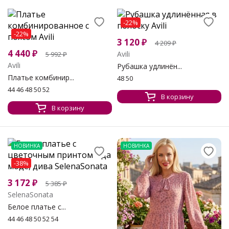
-22%
-22%
3 120
₽
4 209
₽
4 440
₽
Avili
5 992
₽
Avili
Рубашка удлинён...
Платье комбинир...
48 50
44 46 48 50 52
В корзину
В корзину
НОВИНКА
НОВИНКА
-38%
3 172
₽
5 385
₽
SelenaSonata
Белое платье с...
44 46 48 50 52 54