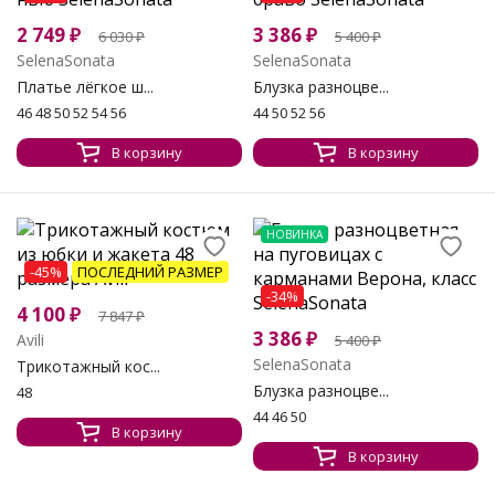
2 749
₽
3 386
₽
6 030
₽
5 400
₽
SelenaSonata
SelenaSonata
Платье лёгкое ш...
Блузка разноцве...
46 48 50 52 54 56
44 50 52 56
В корзину
В корзину
НОВИНКА
-45%
ПОСЛЕДНИЙ РАЗМЕР
-34%
4 100
₽
7 847
₽
3 386
₽
Avili
5 400
₽
SelenaSonata
Трикотажный кос...
Блузка разноцве...
48
44 46 50
В корзину
В корзину