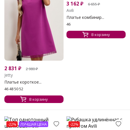
3 162
₽
6 655
₽
Avili
Платье комбинир...
46
В корзину
2 831
₽
2 980
₽
Jetty
Платье короткое...
46 48 50 52
В корзину
-22%
ЛУЧШАЯ ЦЕНА
-22%