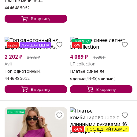
Платье мини чёр...
44 46 48 50 52
В корзину
НОВИНКА
-22%
ЛУЧШАЯ ЦЕНА
-5%
2 202
₽
4 089
₽
2 972
₽
4 530
₽
Avili
LT collection
Топ однотонный...
Платье синее ле...
44 46 48 50 52
единый(44-48) единый(...
В корзину
В корзину
НОВИНКА
-50%
ПОСЛЕДНИЙ РАЗМЕР