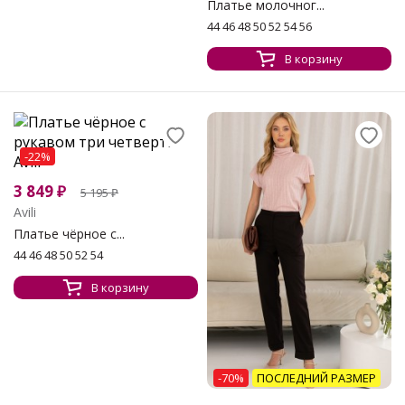
Платье молочног...
44 46 48 50 52 54 56
В корзину
-22%
3 849
₽
5 195
₽
Avili
Платье чёрное с...
44 46 48 50 52 54
В корзину
-70%
ПОСЛЕДНИЙ РАЗМЕР