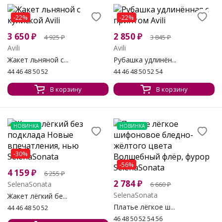
-22%
-22%
3 650
₽
2 850
₽
4 925
₽
3 845
₽
Avili
Avili
Жакет льняной с...
Рубашка удлинён...
44 46 48 50 52
44 46 48 50 52 54
В корзину
В корзину
НОВИНКА
НОВИНКА
-30%
-56%
4 159
₽
6 255
₽
2 784
₽
SelenaSonata
6 660
₽
SelenaSonata
Жакет лёгкий бе...
Платье лёгкое ш...
44 46 48 50 52
46 48 50 52 54 56