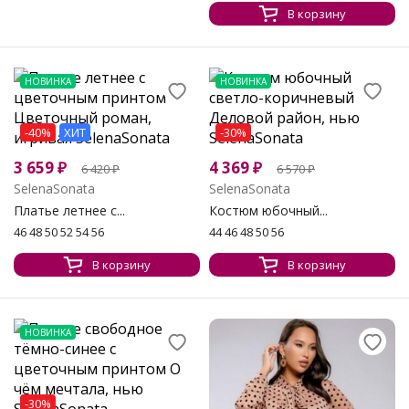
В корзину
НОВИНКА
НОВИНКА
-40%
ХИТ
-30%
3 659
₽
4 369
₽
6 420
₽
6 570
₽
SelenaSonata
SelenaSonata
Платье летнее с...
Костюм юбочный...
46 48 50 52 54 56
44 46 48 50 56
В корзину
В корзину
НОВИНКА
-30%