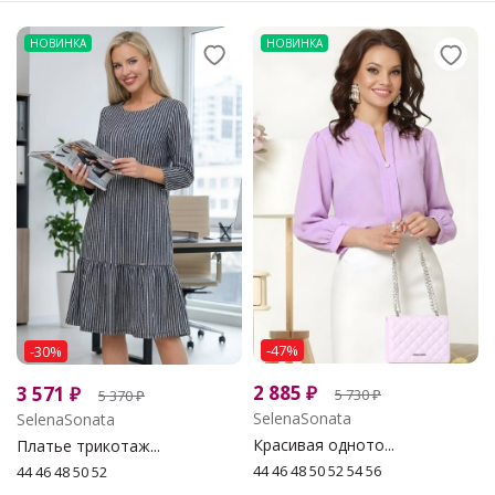
НОВИНКА
НОВИНКА
-47%
-30%
2 885
₽
3 571
₽
5 730
₽
5 370
₽
SelenaSonata
SelenaSonata
Красивая одното...
Платье трикотаж...
44 46 48 50 52 54 56
44 46 48 50 52