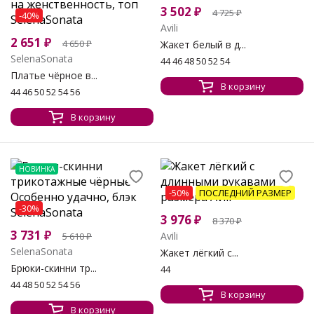
3 502
₽
4 725
₽
-40%
Avili
2 651
₽
4 650
₽
Жакет белый в д...
SelenaSonata
44 46 48 50 52 54
Платье чёрное в...
В корзину
44 46 50 52 54 56
В корзину
НОВИНКА
-50%
ПОСЛЕДНИЙ РАЗМЕР
-30%
3 976
₽
8 370
₽
3 731
₽
Avili
5 610
₽
SelenaSonata
Жакет лёгкий с...
Брюки-скинни тр...
44
44 48 50 52 54 56
В корзину
В корзину