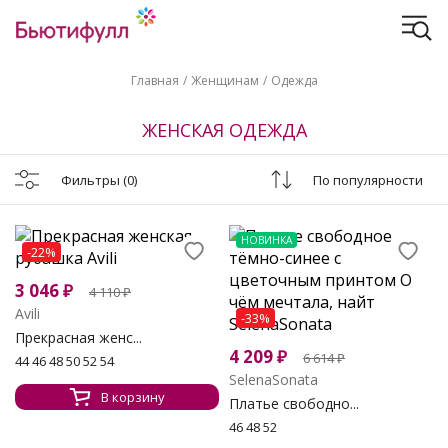
Главная
Женщинам
Одежда
ЖЕНСКАЯ ОДЕЖДА
Фильтры
(0)
По популярности
НОВИНКА
-22%
3 046
₽
4 110
₽
Avili
-33%
Прекрасная женс...
4 209
₽
6 614
₽
44 46 48 50 52 54
SelenaSonata
В корзину
Платье свободно...
46 48 52