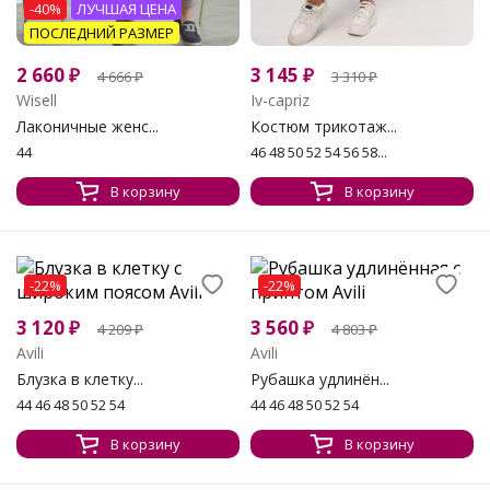
-40%
ЛУЧШАЯ ЦЕНА
ПОСЛЕДНИЙ РАЗМЕР
2 660
₽
3 145
₽
4 666
₽
3 310
₽
Wisell
Iv-capriz
Лаконичные женс...
Костюм трикотаж...
44
46 48 50 52 54 56 58...
В корзину
В корзину
-22%
-22%
3 120
₽
3 560
₽
4 209
₽
4 803
₽
Avili
Avili
Блузка в клетку...
Рубашка удлинён...
44 46 48 50 52 54
44 46 48 50 52 54
В корзину
В корзину