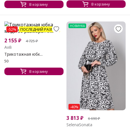
В корзину
В корзину
НОВИНКА
-52%
ПОСЛЕДНИЙ РАЗМЕР
2 155
₽
4 725
₽
Avili
Трикотажная юбк...
50
В корзину
-40%
3 813
₽
6 690
₽
SelenaSonata