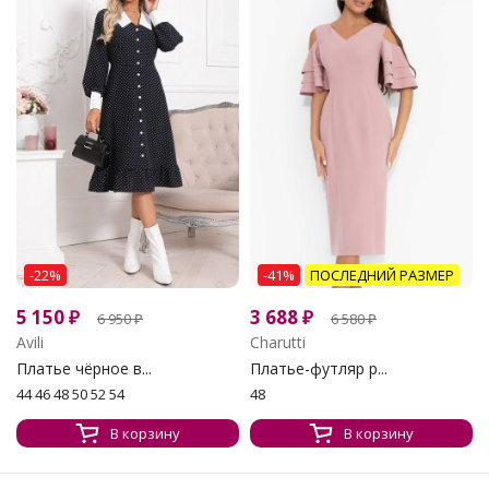
-22%
-41%
ПОСЛЕДНИЙ РАЗМЕР
5 150
₽
3 688
₽
6 950
₽
6 580
₽
Avili
Charutti
Платье чёрное в...
Платье-футляр р...
44 46 48 50 52 54
48
В корзину
В корзину