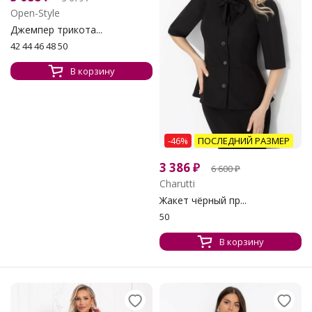
Open-Style
Джемпер трикота...
42 44 46 48 50
В корзину
-46%
ПОСЛЕДНИЙ РАЗМЕР
3 386
₽
6 600
₽
Charutti
Жакет чёрный пр...
50
В корзину