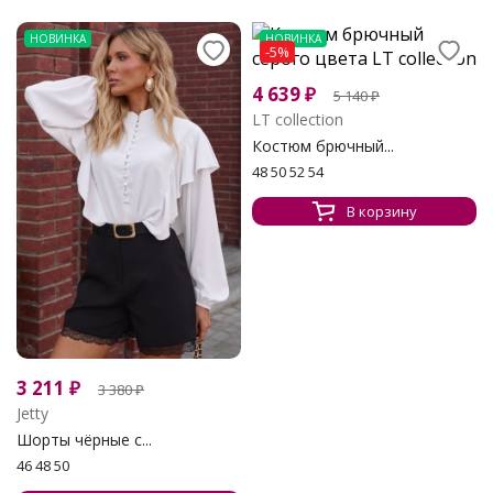
НОВИНКА
НОВИНКА
-5%
4 639
₽
5 140
₽
LT collection
Костюм брючный...
48 50 52 54
В корзину
3 211
₽
3 380
₽
Jetty
Шорты чёрные с...
46 48 50