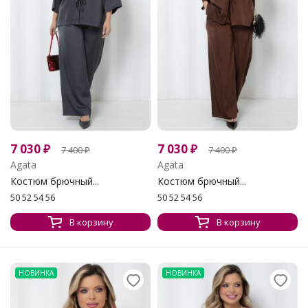
7 030
₽
7 030
₽
7 400
₽
7 400
₽
Agata
Agata
Костюм брючный...
Костюм брючный...
50 52 54 56
50 52 54 56
В корзину
В корзину
НОВИНКА
НОВИНКА