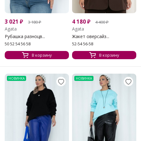
3 021
₽
4 180
₽
3 180
₽
4 400
₽
Agata
Agata
Рубашка разноцв...
Жакет оверсайз...
50 52 54 56 58
52-54 56-58
В корзину
В корзину
НОВИНКА
НОВИНКА