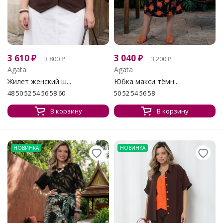
3 610
₽
3 040
₽
3 800
₽
3 200
₽
Agata
Agata
Жилет женский ш...
Юбка макси тёмн...
48 50 52 54 56 58 60
50 52 54 56 58
В корзину
В корзину
НОВИНКА
НОВИНКА