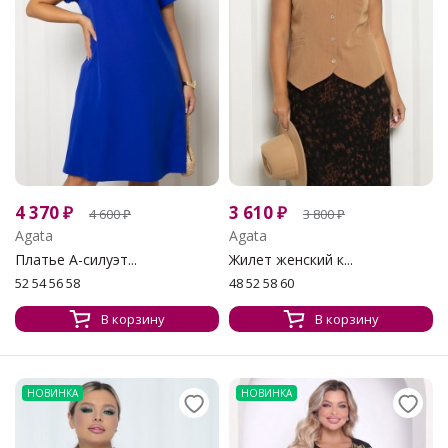
4 370
₽
3 610
₽
4 600
₽
3 800
₽
Agata
Agata
Платье А-силуэт...
Жилет женский к...
52 54 56 58
48 52 58 60
В корзину
В корзину
НОВИНКА
НОВИНКА