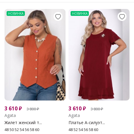
НОВИНКА
НОВИНКА
3 610
₽
3 610
₽
3 800
₽
3 800
₽
Agata
Agata
Жилет женский т...
Платье А-силуэт...
48 50 52 54 56 58 60
48 52 54 56 58 60