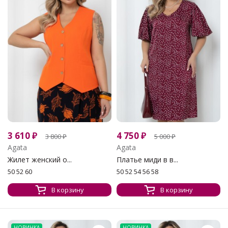
3 610
₽
4 750
₽
3 800
₽
5 000
₽
Agata
Agata
Жилет женский о...
Платье миди в в...
50 52 60
50 52 54 56 58
В корзину
В корзину
НОВИНКА
НОВИНКА