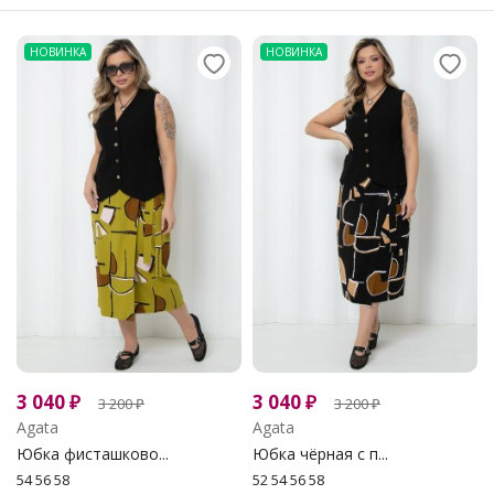
НОВИНКА
НОВИНКА
3 040
₽
3 040
₽
3 200
₽
3 200
₽
Agata
Agata
Юбка фисташково...
Юбка чёрная с п...
54 56 58
52 54 56 58