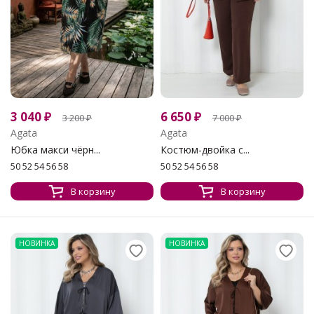
3 040
₽
6 650
₽
3 200
₽
7 000
₽
Agata
Agata
Юбка макси чёрн...
Костюм-двойка с...
50 52 54 56 58
50 52 54 56 58
В корзину
В корзину
НОВИНКА
НОВИНКА