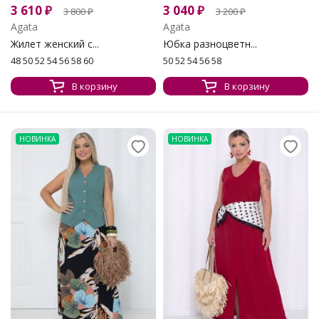
3 610
₽
3 040
₽
3 800
₽
3 200
₽
Agata
Agata
Жилет женский с...
Юбка разноцветн...
48 50 52 54 56 58 60
50 52 54 56 58
В корзину
В корзину
НОВИНКА
НОВИНКА