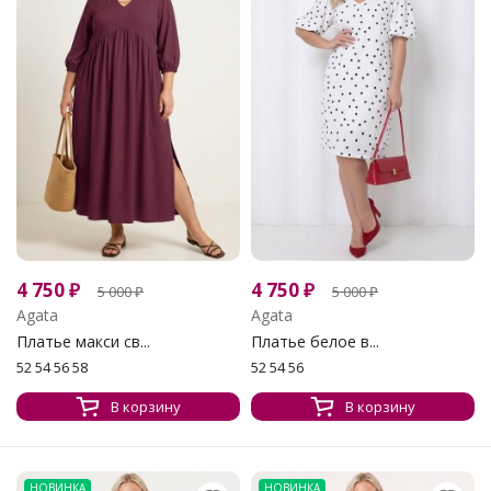
4 750
₽
4 750
₽
5 000
₽
5 000
₽
Agata
Agata
Платье макси св...
Платье белое в...
52 54 56 58
52 54 56
В корзину
В корзину
НОВИНКА
НОВИНКА