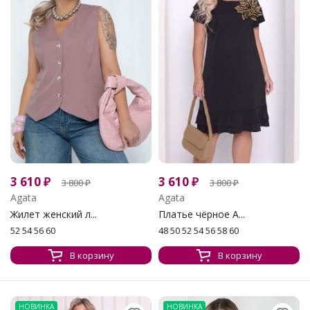
3 610
₽
3 610
₽
3 800
₽
3 800
₽
Agata
Agata
Жилет женский л...
Платье чёрное А...
52 54 56 60
48 50 52 54 56 58 60
В корзину
В корзину
НОВИНКА
НОВИНКА