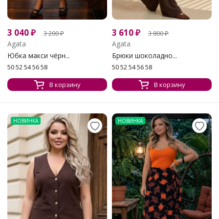
3 040
₽
3 610
₽
3 200
₽
3 800
₽
Agata
Agata
Юбка макси чёрн...
Брюки шоколадно...
50 52 54 56 58
50 52 54 56 58
В корзину
В корзину
НОВИНКА
НОВИНКА