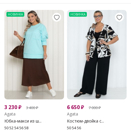
НОВИНКА
НОВИНКА
3 230
₽
6 650
₽
3 400
₽
7 000
₽
Agata
Agata
Юбка-макси из ш...
Костюм-двойка с...
50 52 54 56 58
50 54 56