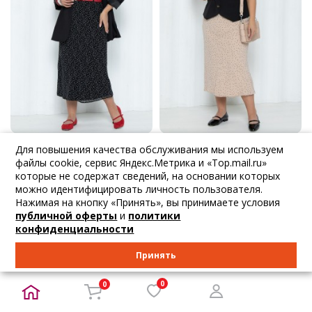
Для повышения качества обслуживания мы используем
3 610
₽
3 610
₽
3 800
₽
3 800
₽
файлы cookie, сервис Яндекс.Метрика и «Top.mail.ru»
Agata
Agata
которые не содержат сведений, на основании которых
Юбка чёрная в г...
Юбка бежевая в...
можно идентифицировать личность пользователя.
50 52 54 56 58
50 52 54 56 58
Нажимая на кнопку «Принять», вы принимаете условия
публичной оферты
и
политики
В корзину
В корзину
конфиденциальности
Принять
НОВИНКА
НОВИНКА
0
0