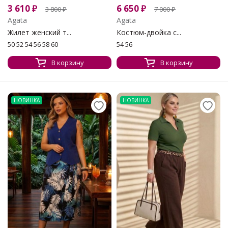
3 610
₽
6 650
₽
3 800
₽
7 000
₽
Agata
Agata
Жилет женский т...
Костюм-двойка с...
50 52 54 56 58 60
54 56
В корзину
В корзину
НОВИНКА
НОВИНКА