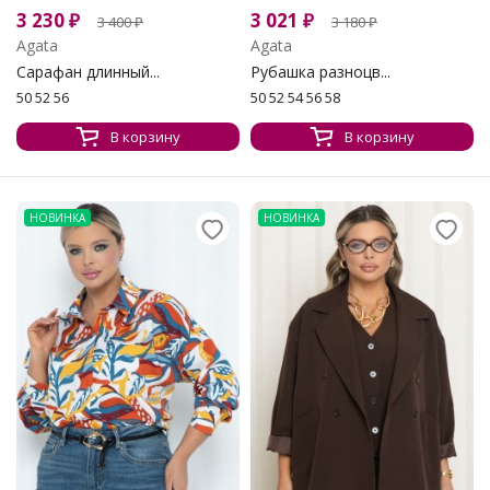
3 230
₽
3 021
₽
3 400
₽
3 180
₽
Agata
Agata
Сарафан длинный...
Рубашка разноцв...
50 52 56
50 52 54 56 58
В корзину
В корзину
НОВИНКА
НОВИНКА