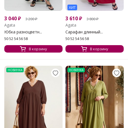
ХИТ
3 040
₽
3 610
₽
3 200
₽
3 800
₽
Agata
Agata
Юбка разноцветн...
Сарафан длинный...
50 52 54 56 58
50 52 54 56 58
В корзину
В корзину
НОВИНКА
НОВИНКА