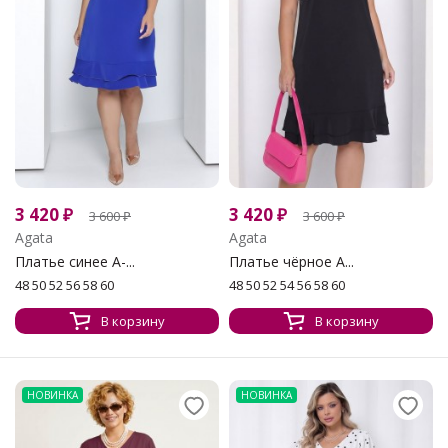
3 420
₽
3 420
₽
3 600
₽
3 600
₽
Agata
Agata
Платье синее А-...
Платье чёрное А...
48 50 52 56 58 60
48 50 52 54 56 58 60
В корзину
В корзину
НОВИНКА
НОВИНКА