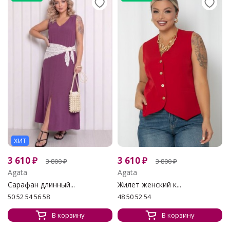
ХИТ
3 610
₽
3 610
₽
3 800
₽
3 800
₽
Agata
Agata
Сарафан длинный...
Жилет женский к...
50 52 54 56 58
48 50 52 54
В корзину
В корзину