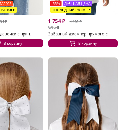
А2025
-55%
ЛУЧШАЯ ЦЕНА
 РАЗМЕР
ПОСЛЕДНИЙ РАЗМЕР
1 754
₽
534
₽
4 102
₽
Wisell
евочки с прин...
Забавный джемпер прямого с...
В корзину
В корзину