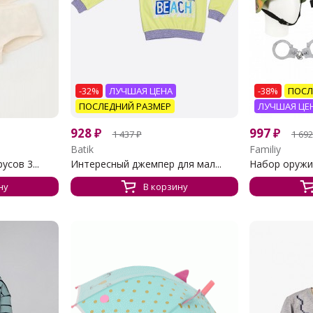
-32%
ЛУЧШАЯ ЦЕНА
-38%
ПОСЛ
ПОСЛЕДНИЙ РАЗМЕР
ЛУЧШАЯ ЦЕ
928
₽
997
₽
1 437
₽
1 692
Batik
Familiy
сов 3...
Интересный джемпер для мал...
Набор оружия
ну
В корзину