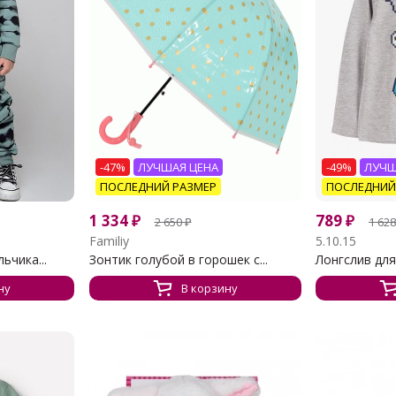
-47%
ЛУЧШАЯ ЦЕНА
-49%
ЛУЧШ
ПОСЛЕДНИЙ РАЗМЕР
ПОСЛЕДНИЙ
1 334
₽
789
₽
2 650
₽
1 628
Familiy
5.10.15
ьчика...
Зонтик голубой в горошек с...
Лонгслив для
ну
В корзину