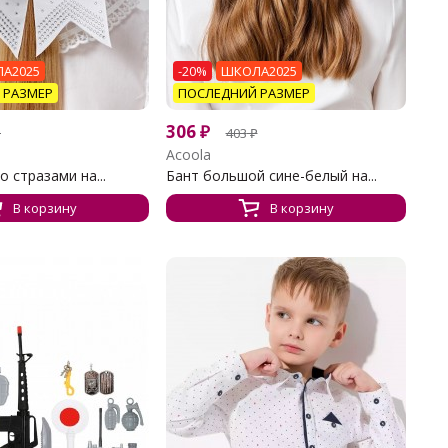
А2025
-20%
ШКОЛА2025
 РАЗМЕР
ПОСЛЕДНИЙ РАЗМЕР
306
₽
₽
403
₽
Acoola
о стразами на...
Бант большой сине-белый на...
В корзину
В корзину