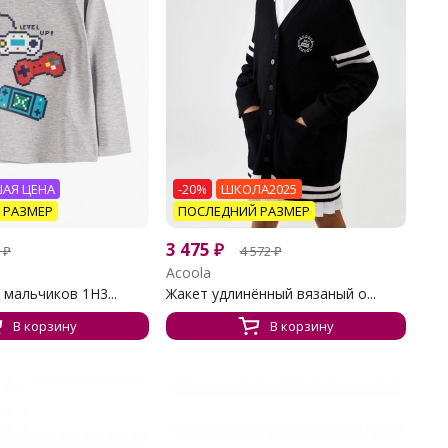
АЯ ЦЕНА
-20%
ШКОЛА2025
 РАЗМЕР
ПОСЛЕДНИЙ РАЗМЕР
3 475
₽
₽
4 572
₽
Acoola
 мальчиков 1H3...
Жакет удлинённый вязаный о...
В корзину
В корзину