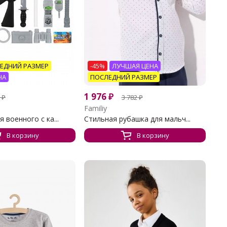
ЕДНИЙ РАЗМЕР
-45%
ЛУЧШАЯ ЦЕНА
НА
ПОСЛЕДНИЙ РАЗМЕР
1 976
₽
₽
3 782
₽
Familiy
 военного с ка...
Стильная рубашка для мальч...
В корзину
В корзину