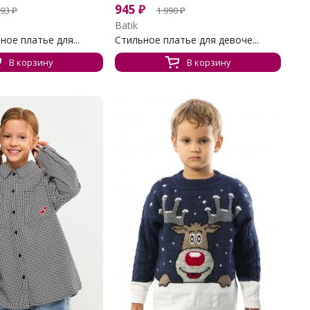
945
₽
193
₽
1 990
₽
Batik
ое платье для...
Стильное платье для девоче...
В корзину
В корзину