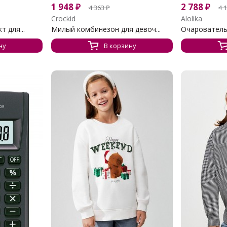
1 948
₽
2 788
₽
4 363
₽
4 
Crockid
Alolika
 для...
Милый комбинезон для девоч...
Очаровательн
ну
В корзину