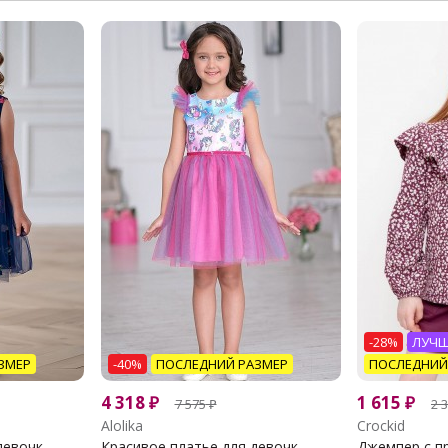
-28%
ЛУЧШ
ЗМЕР
-40%
ПОСЛЕДНИЙ РАЗМЕР
ПОСЛЕДНИЙ
4 318
₽
1 615
₽
7 575
₽
2 
Alolika
Crockid
евочк...
Красивое платье для девочк...
Джемпер с пр