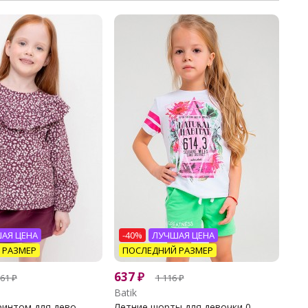
АЯ ЦЕНА
-40%
ЛУЧШАЯ ЦЕНА
 РАЗМЕР
ПОСЛЕДНИЙ РАЗМЕР
637
₽
361
₽
1 116
₽
Batik
интом для дево...
Летние шорты для девочки 0...