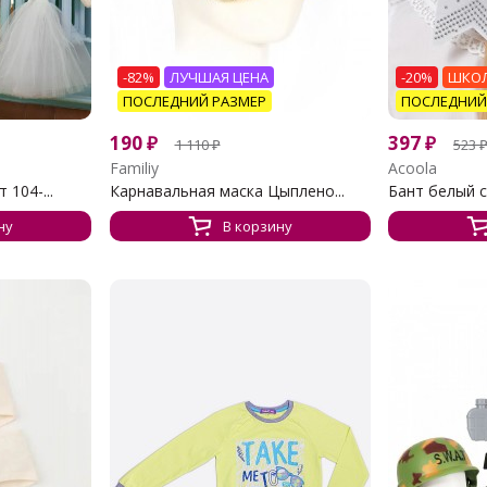
-82%
ЛУЧШАЯ ЦЕНА
-20%
ШКОЛ
ПОСЛЕДНИЙ РАЗМЕР
ПОСЛЕДНИЙ
190
₽
397
₽
1 110
₽
523
Familiy
Acoola
104-...
Карнавальная маска Цыплено...
Бант белый с
ну
В корзину