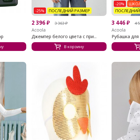
-20%
ШКОЛ
-25%
ПОСЛЕДНИЙ РАЗМЕР
ПОСЛЕДНИЙ
2 396
₽
3 446
₽
3 363
₽
4 
Acoola
Acoola
ор
Джемпер белого цвета с при...
Рубашка для д
ну
В корзину