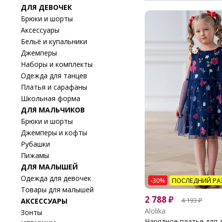
ДЛЯ ДЕВОЧЕК
Брюки и шорты
Аксессуары
Бельё и купальники
Джемперы
Наборы и комплекты
Одежда для танцев
Платья и сарафаны
Школьная форма
ДЛЯ МАЛЬЧИКОВ
Брюки и шорты
Джемперы и кофты
Рубашки
Пижамы
ДЛЯ МАЛЫШЕЙ
Одежда для девочек
-30%
ПОСЛЕДНИЙ РА
Товары для малышей
2 788
₽
4 193
₽
АКСЕССУАРЫ
Alolika
Зонты
Нарядное платье для д