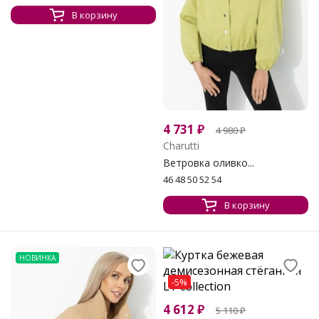
В корзину
4 731
₽
4 980
₽
Charutti
Ветровка оливко...
46 48 50 52 54
В корзину
НОВИНКА
-5%
4 612
₽
5 110
₽