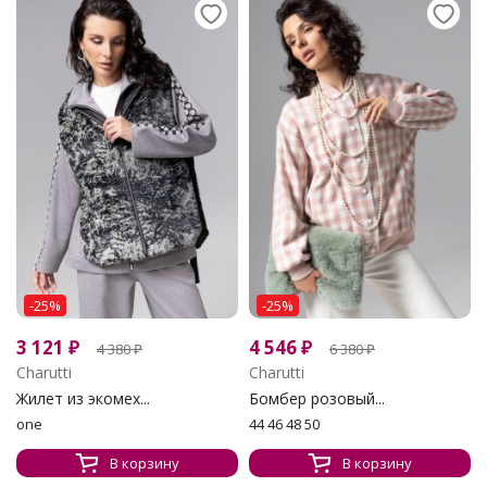
-25%
-25%
3 121
₽
4 546
₽
4 380
₽
6 380
₽
Charutti
Charutti
Жилет из экомех...
Бомбер розовый...
one
44 46 48 50
В корзину
В корзину