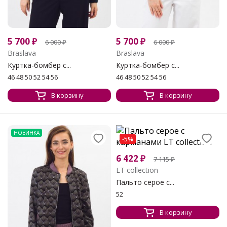
5 700
₽
5 700
₽
6 000
₽
6 000
₽
Braslava
Braslava
Куртка-бомбер с...
Куртка-бомбер с...
46 48 50 52 54 56
46 48 50 52 54 56
В корзину
В корзину
НОВИНКА
-5%
6 422
₽
7 115
₽
LT collection
Пальто серое с...
52
В корзину