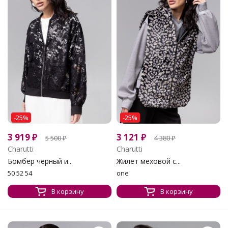
-25%
-25%
3 919
₽
3 121
₽
5 500
₽
4 380
₽
Charutti
Charutti
Бомбер чёрный и...
Жилет меховой с...
50 52 54
one
В корзину
В корзину