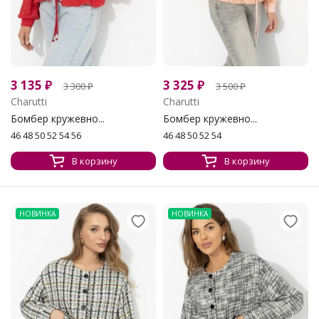
3 135
₽
3 325
₽
3 300
₽
3 500
₽
Charutti
Charutti
Бомбер кружевно...
Бомбер кружевно...
46 48 50 52 54 56
46 48 50 52 54
В корзину
В корзину
НОВИНКА
НОВИНКА