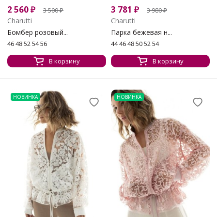
2 560
₽
3 781
₽
3 500
₽
3 980
₽
Charutti
Charutti
Бомбер розовый...
Парка бежевая н...
46 48 52 54 56
44 46 48 50 52 54
В корзину
В корзину
НОВИНКА
НОВИНКА