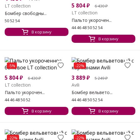
5 804
₽
LT collection
6 430
₽
LT collection
Бомбер свободны...
Пальто укорочен...
50 52 54
44 46 48 50 52 54
В корзину
В корзину
-5%
-22%
5 804
₽
3 889
₽
6 430
₽
5 249
₽
LT collection
Avili
Пальто укорочен...
Бомбер вельвето...
44 46 48 50 52
44 46 48 50 52 54
В корзину
В корзину
-22%
-22%