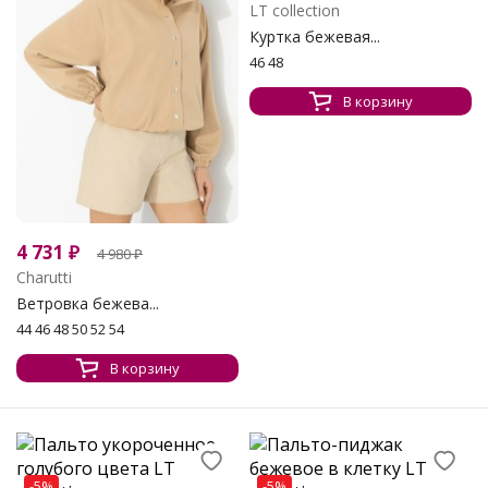
LT collection
Куртка бежевая...
46 48
В корзину
4 731
₽
4 980
₽
Charutti
Ветровка бежева...
44 46 48 50 52 54
В корзину
-5%
-5%