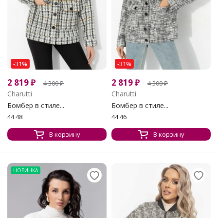
-31%
-31%
2 819
₽
2 819
₽
4 300
₽
4 300
₽
Charutti
Charutti
Бомбер в стиле...
Бомбер в стиле...
44 48
44 46
В корзину
В корзину
НОВИНКА