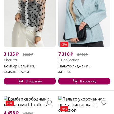
-5%
3 135
₽
7 310
₽
3 300
₽
8 100
₽
Charutti
LT collection
Бомбер белый из...
Пальто-пиджак г...
44 46 48 50 52 54
44 50 54
В корзину
В корзину
-5%
-5%
4 458
₽
4 940
₽