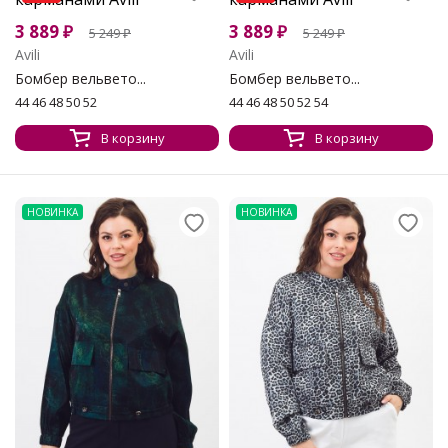
3 889
₽
3 889
₽
5 249
₽
5 249
₽
Avili
Avili
Бомбер вельвето...
Бомбер вельвето...
44 46 48 50 52
44 46 48 50 52 54
В корзину
В корзину
НОВИНКА
НОВИНКА