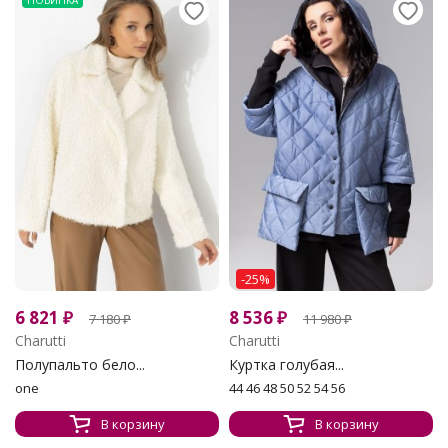
НОВИНКА
-25%
6 821
₽
8 536
₽
7 180
₽
11 980
₽
Charutti
Charutti
Полупальто бело...
Куртка голубая...
one
44 46 48 50 52 54 56
В корзину
В корзину