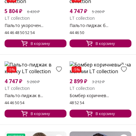
5 804
₽
4 747
₽
6 430
₽
5 260
₽
LT collection
LT collection
Пальто укорочен...
Пальто-пиджак б...
44 46 48 50 52 54
44 46 50
В корзину
В корзину
-5%
-5%
4 747
₽
2 899
₽
5 260
₽
3 212
₽
LT collection
LT collection
Пальто-пиджак в...
Бомбер коричнев...
44 46 50 54
48 52 54
В корзину
В корзину