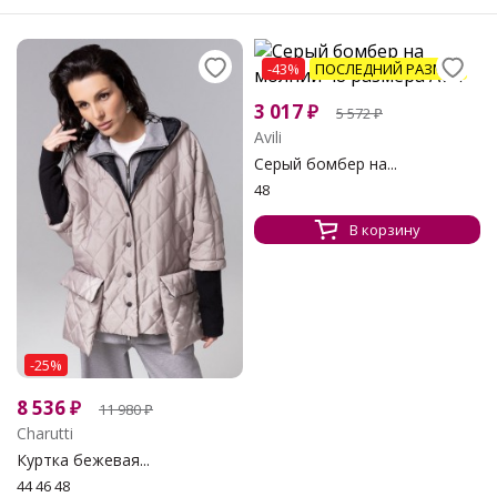
-43%
ПОСЛЕДНИЙ РАЗМЕР
3 017
₽
5 572
₽
Avili
Серый бомбер на...
48
В корзину
-25%
8 536
₽
11 980
₽
Charutti
Куртка бежевая...
44 46 48