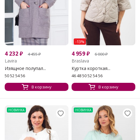
-13%
4 232
₽
4 959
₽
4 455
₽
6 000
₽
Lavira
Braslava
Изящное полупал...
Куртка короткая...
50 52 54 56
46 48 50 52 54 56
В корзину
В корзину
НОВИНКА
НОВИНКА