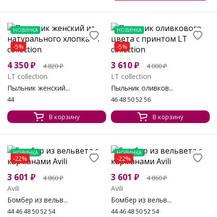
НОВИНКА
НОВИНКА
-5%
-5%
4 350
₽
3 610
₽
4 820
₽
4 000
₽
LT collection
LT collection
Пыльник женский...
Пыльник оливков...
44
46 48 50 52 56
В корзину
В корзину
НОВИНКА
НОВИНКА
-22%
-22%
3 601
₽
3 601
₽
4 860
₽
4 860
₽
Avili
Avili
Бомбер из вельв...
Бомбер из вельв...
44 46 48 50 52 54
44 46 48 50 52 54