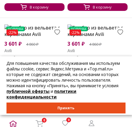
В корзину
В корзину
НОВИНКА
НОВИНКА
-22%
-22%
3 601
₽
3 601
₽
4 860
₽
4 860
₽
Avili
Avili
Бомбер из вельв...
Бомбер из вельв...
Для повышения качества обслуживания мы используем
44 46 48 50 52 54
44 46 48 50 52 54
файлы cookie, сервис Яндекс.Метрика и «Top.mail.ru»
которые не содержат сведений, на основании которых
В корзину
В корзину
можно идентифицировать личность пользователя.
Нажимая на кнопку «Принять», вы принимаете условия
публичной оферты
и
политики
конфиденциальности
НОВИНКА
НОВИНКА
-22%
-5%
Принять
4 602
₽
6 210
₽
3 032
₽
Avili
3 360
₽
0
0
LT collection
Бомбер в клетку...