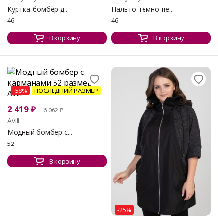
Куртка-бомбер д...
Пальто тёмно-пе...
46
46
В корзину
В корзину
-58%
ПОСЛЕДНИЙ РАЗМЕР
2 419
₽
6 062
₽
Avili
Модный бомбер с...
52
В корзину
-25%