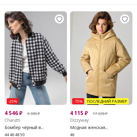
-25%
-75%
ПОСЛЕДНИЙ РАЗМЕР
4 546
₽
4 115
₽
6 380
₽
17 328
₽
Charutti
Dizzyway
Бомбер чёрный в...
Модная женская...
44 46 48 50
46