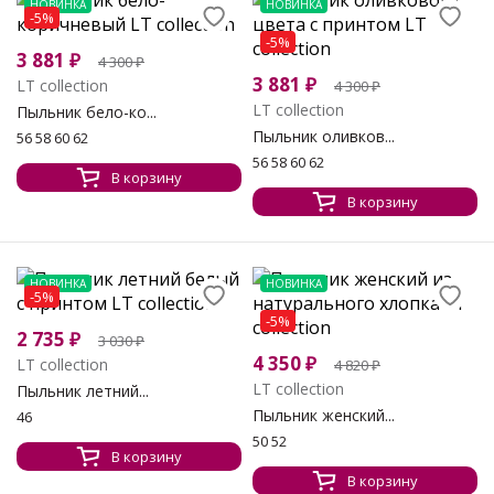
НОВИНКА
НОВИНКА
-5%
-5%
3 881
₽
4 300
₽
3 881
₽
LT collection
4 300
₽
LT collection
Пыльник бело-ко...
Пыльник оливков...
56 58 60 62
56 58 60 62
В корзину
В корзину
НОВИНКА
НОВИНКА
-5%
-5%
2 735
₽
3 030
₽
4 350
₽
LT collection
4 820
₽
LT collection
Пыльник летний...
Пыльник женский...
46
50 52
В корзину
В корзину