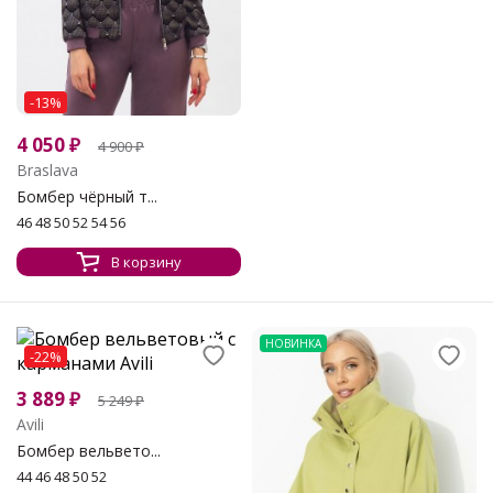
-13%
4 050
₽
4 900
₽
Braslava
Бомбер чёрный т...
46 48 50 52 54 56
В корзину
НОВИНКА
-22%
3 889
₽
5 249
₽
Avili
Бомбер вельвето...
44 46 48 50 52