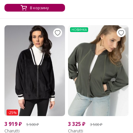
В корзину
НОВИНКА
-25%
3 919
₽
3 325
₽
5 500
₽
3 500
₽
Charutti
Charutti