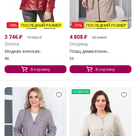
-78%
ПОСЛЕДНИЙ РАЗМЕР
-75%
ПОСЛЕДНИЙ РАЗМЕР
3 746
₽
4 808
₽
17 922
₽
20 244
₽
Dimma
Dizzyway
Модная женская...
Плащ демисезонн...
46
56
В корзину
В корзину
НОВИНКА