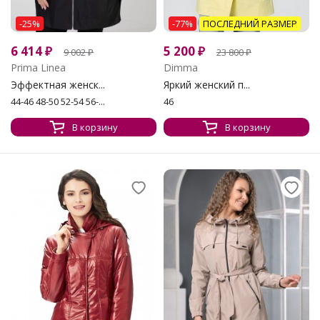
-25%
-77%
ПОСЛЕДНИЙ РАЗМЕР
6 414
₽
5 200
₽
9 002
₽
23 800
₽
Prima Linea
Dimma
Эффектная женск...
Яркий женский п...
44-46 48-50 52-54 56-...
46
В корзину
В корзину