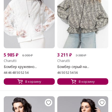
5 985
₽
3 211
₽
6 300
₽
3 380
₽
Charutti
Charutti
Бомбер кружевно...
Бомбер серый на...
44 46 48 50 52 54
46 50 52 54 56
В корзину
В корзину