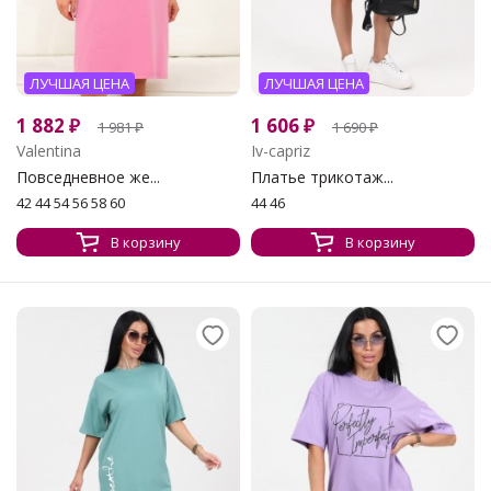
ЛУЧШАЯ ЦЕНА
ЛУЧШАЯ ЦЕНА
1 882
₽
1 606
₽
1 981
₽
1 690
₽
Valentina
Iv-capriz
Повседневное же...
Платье трикотаж...
42 44 54 56 58 60
44 46
В корзину
В корзину