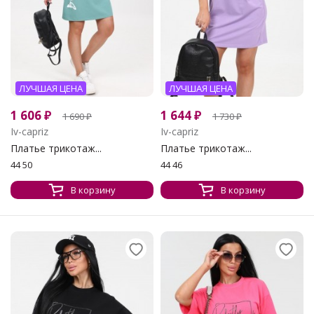
ЛУЧШАЯ ЦЕНА
ЛУЧШАЯ ЦЕНА
1 606
₽
1 644
₽
1 690
₽
1 730
₽
Iv-capriz
Iv-capriz
Платье трикотаж...
Платье трикотаж...
44 50
44 46
В корзину
В корзину