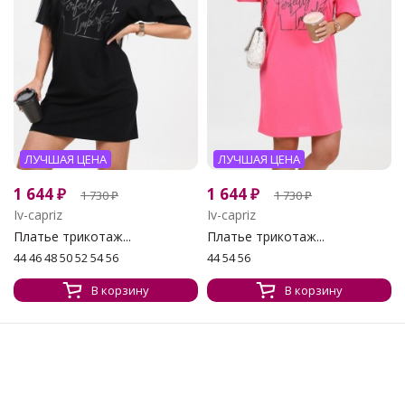
ЛУЧШАЯ ЦЕНА
ЛУЧШАЯ ЦЕНА
1 644
₽
1 644
₽
1 730
₽
1 730
₽
Iv-capriz
Iv-capriz
Платье трикотаж...
Платье трикотаж...
44 46 48 50 52 54 56
44 54 56
В корзину
В корзину