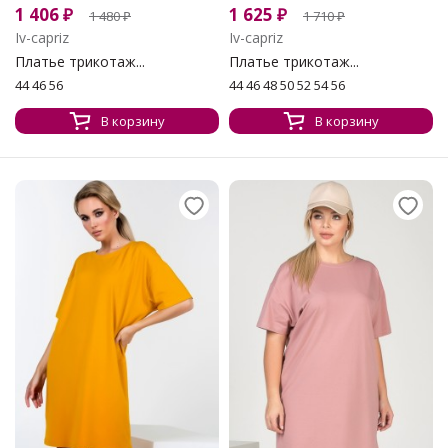
1 406
₽
1 625
₽
1 480
₽
1 710
₽
Iv-capriz
Iv-capriz
Платье трикотаж...
Платье трикотаж...
44 46 56
44 46 48 50 52 54 56
В корзину
В корзину