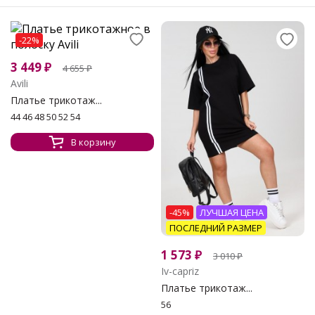
-22%
3 449
₽
4 655
₽
Avili
Платье трикотаж...
44 46 48 50 52 54
В корзину
-45%
ЛУЧШАЯ ЦЕНА
ПОСЛЕДНИЙ РАЗМЕР
1 573
₽
3 010
₽
Iv-capriz
Платье трикотаж...
56