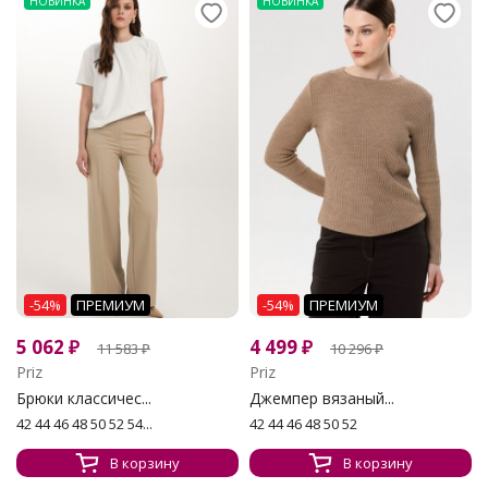
НОВИНКА
НОВИНКА
-54%
ПРЕМИУМ
-54%
ПРЕМИУМ
5 062
₽
4 499
₽
11 583
₽
10 296
₽
Priz
Priz
Брюки классичес...
Джемпер вязаный...
42 44 46 48 50 52 54...
42 44 46 48 50 52
В корзину
В корзину