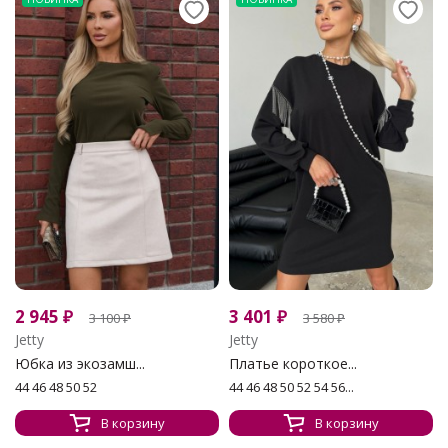
2 945
₽
3 401
₽
3 100
₽
3 580
₽
Jetty
Jetty
Юбка из экозамш...
Платье короткое...
44 46 48 50 52
44 46 48 50 52 54 56...
В корзину
В корзину