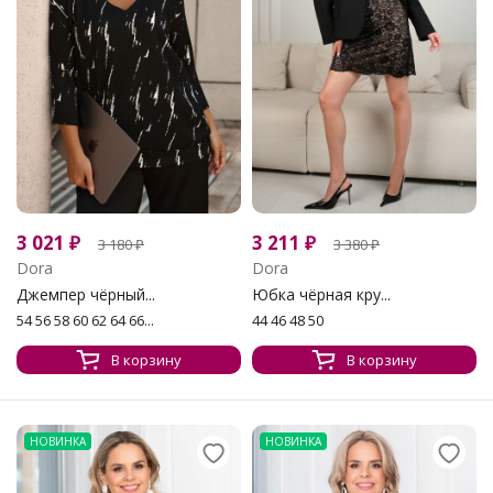
3 021
₽
3 211
₽
3 180
₽
3 380
₽
Dora
Dora
Джемпер чёрный...
Юбка чёрная кру...
54 56 58 60 62 64 66...
44 46 48 50
В корзину
В корзину
НОВИНКА
НОВИНКА