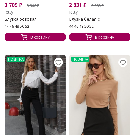
3 705
₽
2 831
₽
3 900
₽
2 980
₽
Jetty
Jetty
Блузка розовая...
Блузка белая с...
44 46 48 50 52
44 46 48 50 52
В корзину
В корзину
НОВИНКА
НОВИНКА