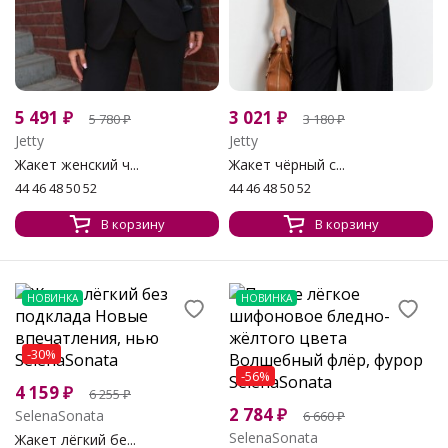
5 491
₽
3 021
₽
5 780
₽
3 180
₽
Jetty
Jetty
Жакет женский ч...
Жакет чёрный с...
44 46 48 50 52
44 46 48 50 52
В корзину
В корзину
НОВИНКА
НОВИНКА
-30%
-56%
4 159
₽
6 255
₽
2 784
₽
SelenaSonata
6 660
₽
SelenaSonata
Жакет лёгкий бе...