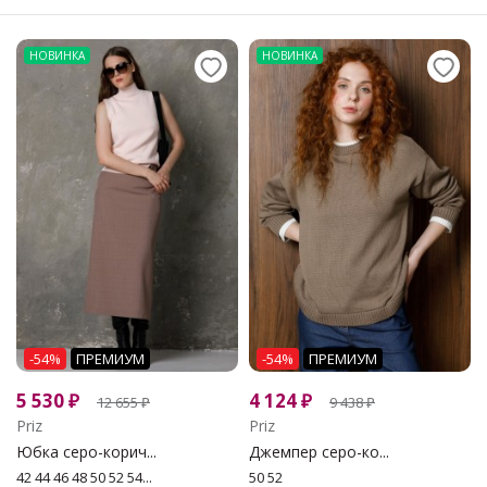
НОВИНКА
НОВИНКА
-54%
ПРЕМИУМ
-54%
ПРЕМИУМ
5 530
₽
4 124
₽
12 655
₽
9 438
₽
Priz
Priz
Юбка серо-корич...
Джемпер серо-ко...
42 44 46 48 50 52 54...
50 52