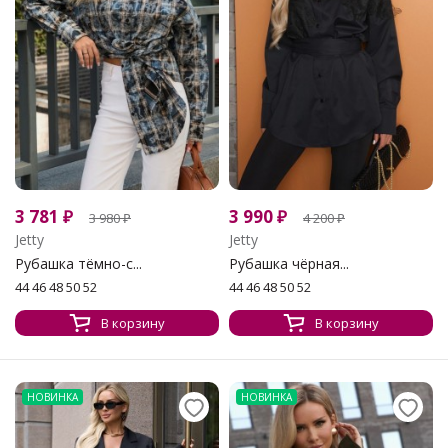
3 781
₽
3 990
₽
3 980
₽
4 200
₽
Jetty
Jetty
Рубашка тёмно-с...
Рубашка чёрная...
44 46 48 50 52
44 46 48 50 52
В корзину
В корзину
НОВИНКА
НОВИНКА