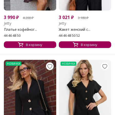
3 990
₽
3 021
₽
4 200
₽
3 180
₽
Jetty
Jetty
Платье кофейног...
Жакет женский с...
44 46 48 50
44 46 48 50 52
В корзину
В корзину
НОВИНКА
НОВИНКА