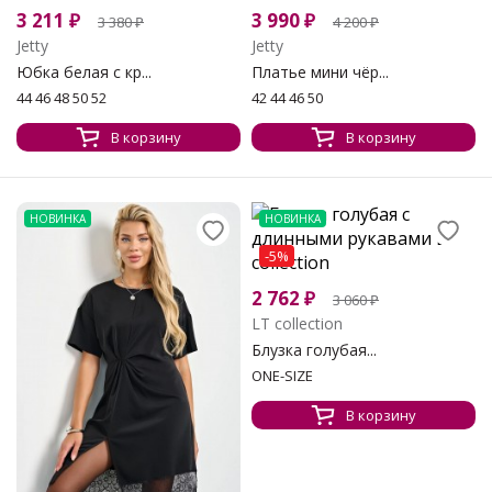
3 211
₽
3 990
₽
3 380
₽
4 200
₽
Jetty
Jetty
Юбка белая с кр...
Платье мини чёр...
44 46 48 50 52
42 44 46 50
В корзину
В корзину
НОВИНКА
НОВИНКА
-5%
2 762
₽
3 060
₽
LT collection
Блузка голубая...
ONE-SIZE
В корзину