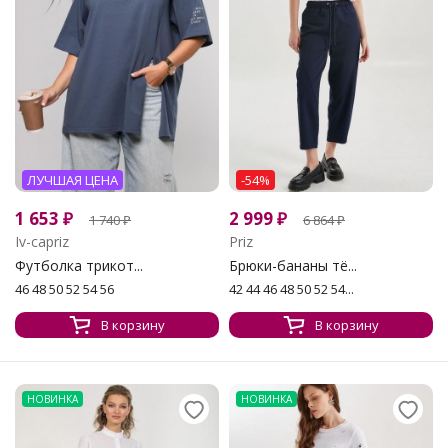
ЛУЧШАЯ ЦЕНА
-54%
1 653
₽
2 999
₽
1 740
₽
6 864
₽
Iv-capriz
Priz
Футболка трикот...
Брюки-бананы тё...
46 48 50 52 54 56
42 44 46 48 50 52 54...
В корзину
В корзину
НОВИНКА
НОВИНКА