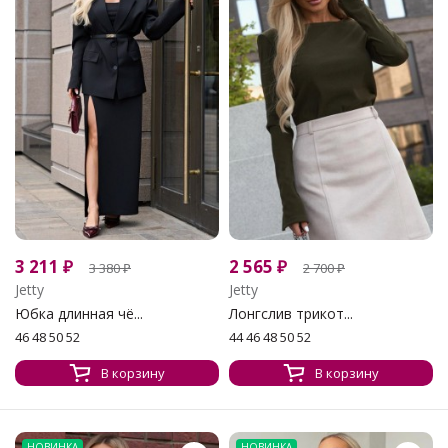
3 211
₽
2 565
₽
3 380
₽
2 700
₽
Jetty
Jetty
Юбка длинная чё...
Лонгслив трикот...
46 48 50 52
44 46 48 50 52
В корзину
В корзину
НОВИНКА
НОВИНКА