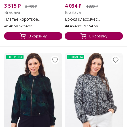
3 515
₽
4 034
₽
3 700
₽
4 880
₽
Braslava
Braslava
Платье короткое...
Брюки классичес...
46 48 50 52 54 56
44 46 48 50 52 54 56...
В корзину
В корзину
НОВИНКА
НОВИНКА