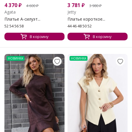
4 370
₽
3 781
₽
4 600
₽
3 980
₽
Agata
Jetty
Платье А-силуэт...
Платье короткое...
52 54 56 58
44 46 48 50 52
В корзину
В корзину
НОВИНКА
НОВИНКА