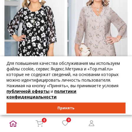
Для повышения качества обслуживания мы используем
файлы cookie, сервис Яндекс.Метрика и «Top.mail.ru»
которые не содержат сведений, на основании которых
3 605
₽
4 023
₽
можно идентифицировать личность пользователя.
3 795
₽
4 235
₽
Нажимая на кнопку «Принять», вы принимаете условия
Lavira
Lavira
публичной оферты
и
политики
Туника чёрная с...
Туника бежевая...
конфиденциальности
46 50 52 54 56 58 60...
46 50 52 54 56 58 60...
Принять
В корзину
В корзину
0
0