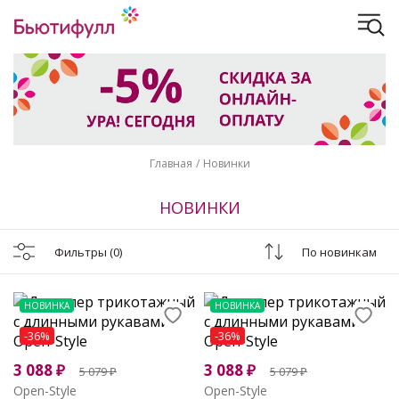
Главная
Новинки
НОВИНКИ
Фильтры
(0)
По новинкам
НОВИНКА
НОВИНКА
-36%
-36%
3 088
₽
3 088
₽
5 079
₽
5 079
₽
Open-Style
Open-Style