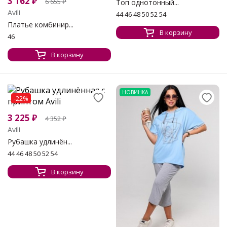
3 162
₽
6 655
₽
Топ однотонный...
Avili
44 46 48 50 52 54
Платье комбинир...
В корзину
46
В корзину
НОВИНКА
-22%
3 225
₽
4 352
₽
Avili
Рубашка удлинён...
44 46 48 50 52 54
В корзину