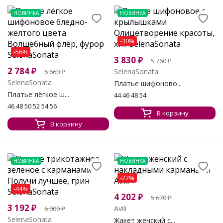
НОВИНКА
НОВИНКА
-30%
-56%
3 830
₽
5 760
₽
2 784
₽
SelenaSonata
6 660
₽
SelenaSonata
Платье шифоново...
Платье лёгкое ш...
44 46 48 54
46 48 50 52 54 56
В корзину
В корзину
НОВИНКА
НОВИНКА
-22%
-44%
4 202
₽
5 670
₽
3 192
₽
Avili
6 000
₽
SelenaSonata
Жакет женский с...