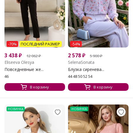
-70%
ПОСЛЕДНИЙ РАЗМЕР
-54%
3 438
₽
2 578
₽
12 062
₽
5 900
₽
Eliseeva Olesya
SelenaSonata
Повседневные же...
Блузка сиренева...
46
44 48 50 52 54
В корзину
В корзину
НОВИНКА
НОВИНКА