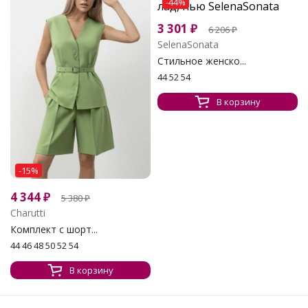
-44%
3 301
₽
6 206
₽
SelenaSonata
Стильное женско...
44 52 54
В корзину
-15%
4 344
₽
5 380
₽
Charutti
Комплект с шорт...
44 46 48 50 52 54
В корзину