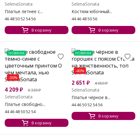
SelenaSonata
SelenaSonata
Платье летнее с...
Костюм юбочный...
46 48 50 52 54 56
44 46 48 50 56
В корзину
В корзину
НОВИНКА
НОВИНКА
-40%
-30%
2 651
₽
4 650
₽
4 209
₽
SelenaSonata
6 330
₽
SelenaSonata
Платье чёрное в...
Платье свободно...
44 46 50 52 54 56
44 46 48 50 52 54
В корзину
В корзину