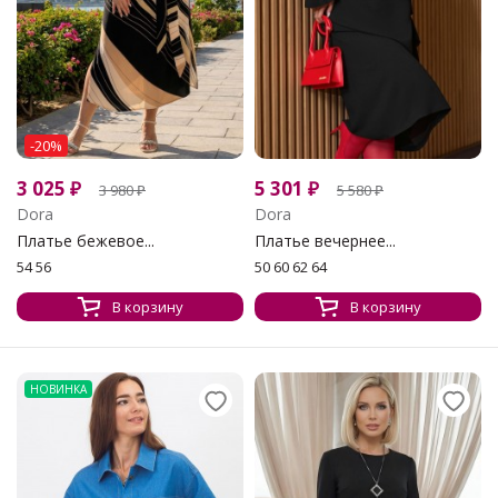
-20%
3 025
₽
5 301
₽
3 980
₽
5 580
₽
Dora
Dora
Платье бежевое...
Платье вечернее...
54 56
50 60 62 64
В корзину
В корзину
НОВИНКА