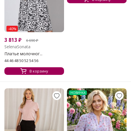
-40%
3 813
₽
6 690
₽
SelenaSonata
Платье молочног...
44 46 48 50 52 54 56
В корзину
НОВИНКА