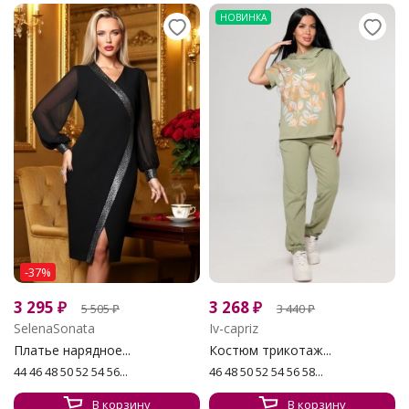
НОВИНКА
-37%
3 295
₽
3 268
₽
5 505
₽
3 440
₽
SelenaSonata
Iv-capriz
Платье нарядное...
Костюм трикотаж...
44 46 48 50 52 54 56...
46 48 50 52 54 56 58...
В корзину
В корзину