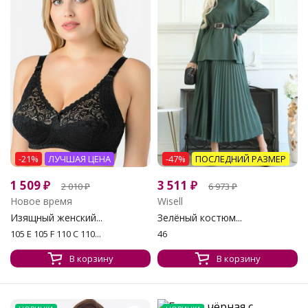
-21%
ЛУЧШАЯ ЦЕНА
-47%
ПОСЛЕДНИЙ РАЗМЕР
1 509
₽
3 511
₽
2 010
₽
6 973
₽
Новое время
Wisell
Изящный женский...
Зелёный костюм...
105 E 105 F 110 C 110...
46
В корзину
В корзину