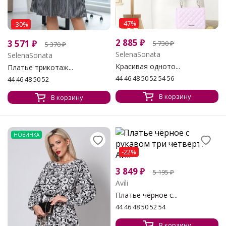
-47%
-30%
2 885
₽
3 571
₽
5 730
₽
5 370
₽
SelenaSonata
SelenaSonata
Красивая одното...
Платье трикотаж...
44 46 48 50 52 54 56
44 46 48 50 52
В корзину
В корзину
НОВИНКА
-22%
3 849
₽
5 195
₽
Avili
Платье чёрное с...
44 46 48 50 52 54
В корзину