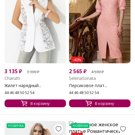
-40%
3 135
₽
2 565
₽
3 300
₽
4 500
₽
Charutti
SelenaSonata
Жилет нарядный...
Персиковое плат...
44 46 48 50 52 54
44 46 48 50 52 54
В корзину
В корзину
НОВИНКА
НОВИНКА