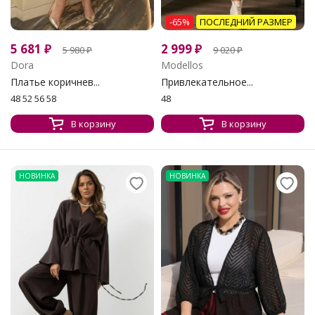
-65%
ПОСЛЕДНИЙ РАЗМЕР
5 681
₽
2 999
₽
5 980
₽
9 020
₽
Dora
Modellos
Платье коричнев...
Привлекательное...
48 52 56 58
48
В корзину
В корзину
НОВИНКА
НОВИНКА