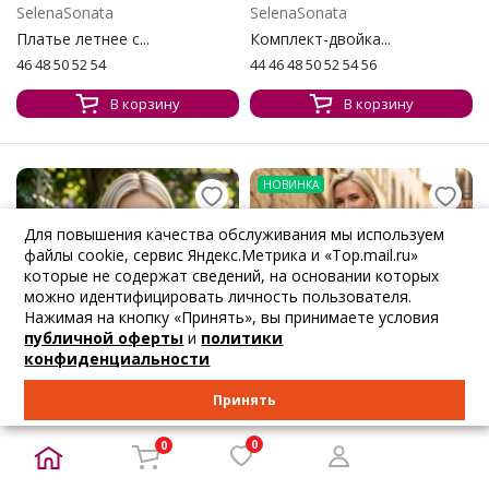
SelenaSonata
SelenaSonata
Платье летнее с...
Комплект-двойка...
46 48 50 52 54
44 46 48 50 52 54 56
В корзину
В корзину
НОВИНКА
Для повышения качества обслуживания мы используем
файлы cookie, сервис Яндекс.Метрика и «Top.mail.ru»
которые не содержат сведений, на основании которых
можно идентифицировать личность пользователя.
Нажимая на кнопку «Принять», вы принимаете условия
публичной оферты
и
политики
конфиденциальности
Принять
0
0