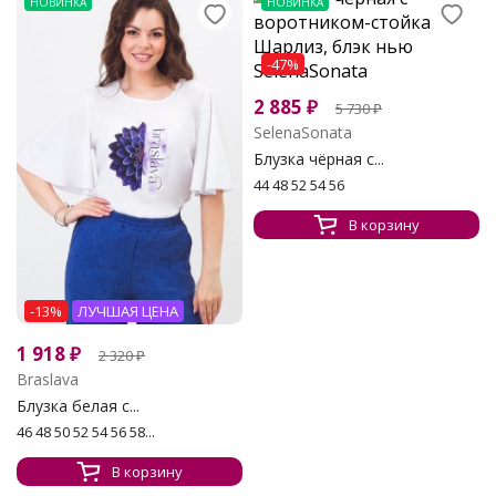
НОВИНКА
НОВИНКА
-47%
2 885
₽
5 730
₽
SelenaSonata
Блузка чёрная с...
44 48 52 54 56
В корзину
-13%
ЛУЧШАЯ ЦЕНА
1 918
₽
2 320
₽
Braslava
Блузка белая с...
46 48 50 52 54 56 58...
В корзину