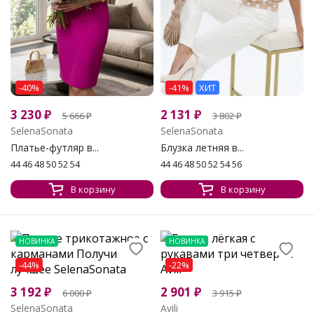
-40%
-41%
ХИТ
3 230
₽
2 131
₽
5 666
₽
3 802
₽
SelenaSonata
SelenaSonata
Платье-футляр в...
Блузка летняя в...
44 46 48 50 52 54
44 46 48 50 52 54 56
В корзину
В корзину
НОВИНКА
НОВИНКА
-44%
-22%
3 192
₽
2 901
₽
6 000
₽
3 915
₽
SelenaSonata
Avili