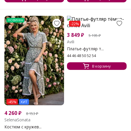
НОВИНКА
-22%
3 849
₽
5 195
₽
Avili
Платье-футляр т...
44 46 48 50 52 54
В корзину
-45%
ХИТ
4 260
₽
8 153
₽
SelenaSonata
Костюм с кружев...