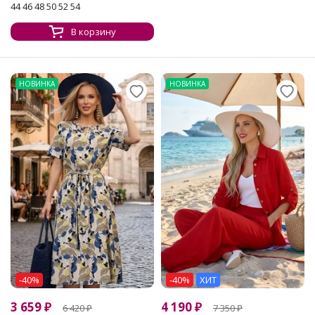
44 46 48 50 52 54
В корзину
НОВИНКА
НОВИНКА
-40%
-40%
ХИТ
3 659
₽
4 190
₽
6 420
₽
7 350
₽