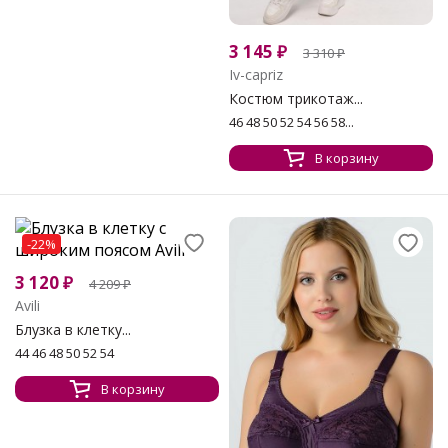
3 145
₽
3 310
₽
Iv-capriz
Костюм трикотаж...
46 48 50 52 54 56 58...
В корзину
-22%
3 120
₽
4 209
₽
Avili
Блузка в клетку...
44 46 48 50 52 54
В корзину