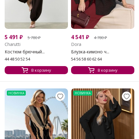
5 491
₽
4 541
₽
5 780
₽
4 780
₽
Charutti
Dora
Костюм брючный...
Блузка-кимоно ч...
44 48 50 52 54
54 56 58 60 62 64
В корзину
В корзину
НОВИНКА
НОВИНКА