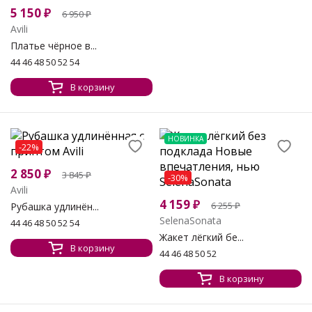
5 150
₽
6 950
₽
Avili
Платье чёрное в...
44 46 48 50 52 54
В корзину
НОВИНКА
-22%
2 850
₽
3 845
₽
-30%
Avili
4 159
₽
6 255
₽
Рубашка удлинён...
SelenaSonata
44 46 48 50 52 54
Жакет лёгкий бе...
В корзину
44 46 48 50 52
В корзину