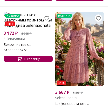
НОВИНКА
НОВИНКА
-38%
3 172
₽
5 385
₽
SelenaSonata
Белое платье с...
44 46 48 50 52 54
В корзину
-28%
3 667
₽
5 361
₽
SelenaSonata
Шифоновое много...