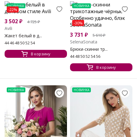
НОВИНКА
НОВИНКА
-22%
3 502
₽
4 725
₽
-30%
Avili
3 731
₽
5 610
₽
Жакет белый в д...
SelenaSonata
44 46 48 50 52 54
Брюки-скинни тр...
В корзину
44 48 50 52 54 56
В корзину
НОВИНКА
НОВИНКА