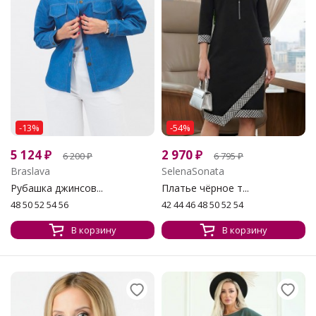
-13%
-54%
5 124
₽
2 970
₽
6 200
₽
6 795
₽
Braslava
SelenaSonata
Рубашка джинсов...
Платье чёрное т...
48 50 52 54 56
42 44 46 48 50 52 54
В корзину
В корзину