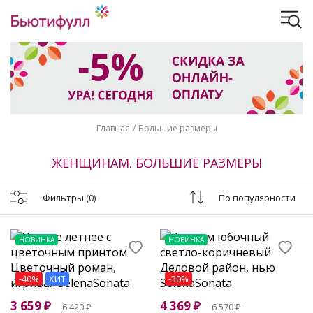
Главная
Большие размеры
ЖЕНЩИНАМ. БОЛЬШИЕ РАЗМЕРЫ
Фильтры
(0)
По популярности
НОВИНКА
НОВИНКА
-40%
ХИТ
-30%
3 659
₽
4 369
₽
6 420
₽
6 570
₽