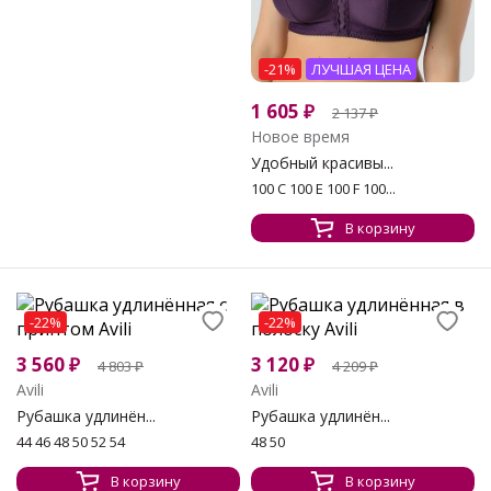
-21%
ЛУЧШАЯ ЦЕНА
1 605
₽
2 137
₽
Новое время
Удобный красивы...
100 C 100 E 100 F 100...
В корзину
-22%
-22%
3 560
₽
3 120
₽
4 803
₽
4 209
₽
Avili
Avili
Рубашка удлинён...
Рубашка удлинён...
44 46 48 50 52 54
48 50
В корзину
В корзину