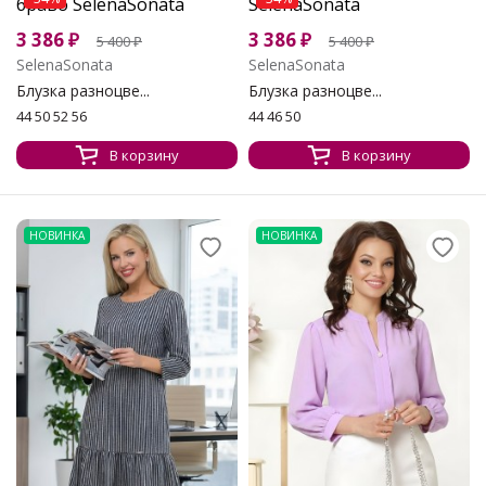
3 386
₽
3 386
₽
5 400
₽
5 400
₽
SelenaSonata
SelenaSonata
Блузка разноцве...
Блузка разноцве...
44 50 52 56
44 46 50
В корзину
В корзину
НОВИНКА
НОВИНКА