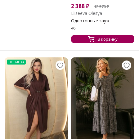
2 388
₽
12 570
₽
Eliseeva Olesya
Однотонные зауж...
46
В корзину
НОВИНКА