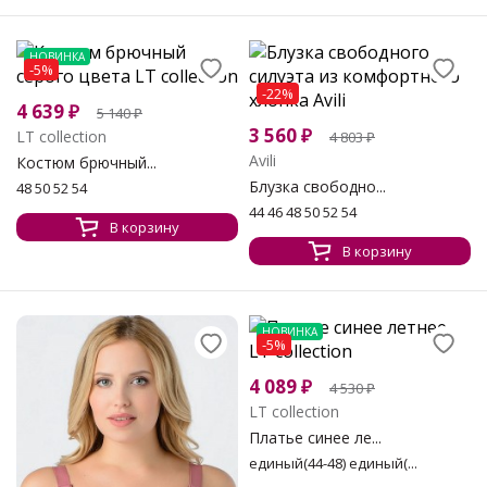
НОВИНКА
-5%
-22%
4 639
₽
5 140
₽
3 560
₽
LT collection
4 803
₽
Avili
Костюм брючный...
Блузка свободно...
48 50 52 54
44 46 48 50 52 54
В корзину
В корзину
НОВИНКА
-5%
4 089
₽
4 530
₽
LT collection
Платье синее ле...
единый(44-48) единый(...