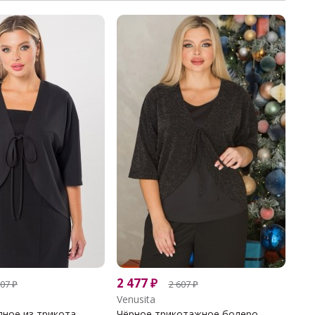
2 477
₽
607
₽
2 607
₽
Venusita
ное из трикота...
Чёрное трикотажное болеро...