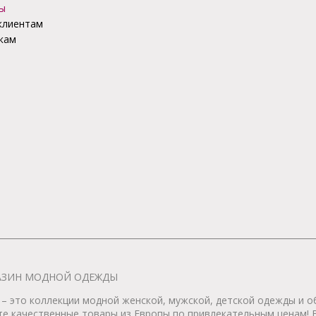
ы
клиентам
кам
АГАЗИН МОДНОЙ ОДЕЖДЫ
– это коллекции модной женской, мужской, детской одежды и об
те качественные товары из Европы по привлекательным ценам!