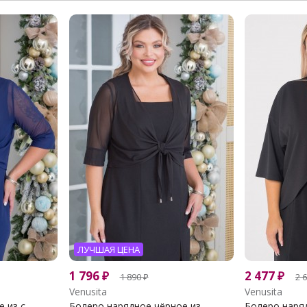
ЛУЧШАЯ ЦЕНА
1 796
₽
2 477
₽
1 890
₽
2 
Venusita
Venusita
из с...
Болеро нарядное чёрное из...
Болеро наряд