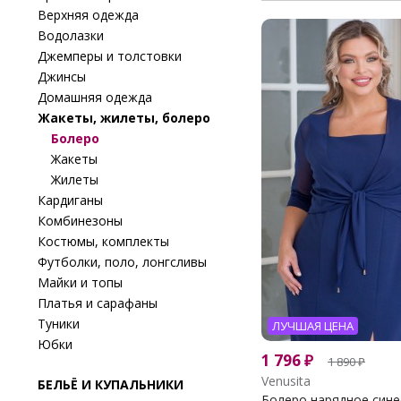
Верхняя одежда
Водолазки
Джемперы и толстовки
Джинсы
Домашняя одежда
Жакеты, жилеты, болеро
Болеро
Жакеты
Жилеты
Кардиганы
Комбинезоны
Костюмы, комплекты
Футболки, поло, лонгсливы
Майки и топы
Платья и сарафаны
Туники
ЛУЧШАЯ ЦЕНА
Юбки
1 796
₽
1 890
₽
Venusita
БЕЛЬЁ И КУПАЛЬНИКИ
Болеро нарядное синее 