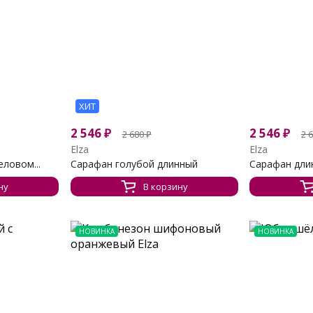
ХИТ
2 546
₽
2 546
₽
2 680
₽
2 
Elza
Elza
ловом...
Сарафан голубой длинный
Сарафан дли
ну
В корзину
НОВИНКА
НОВИНКА