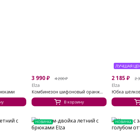
ЛУЧШАЯ ЦЕ
3 990
₽
2 185
₽
4 200
₽
2 
Elza
Elza
рюками
Комбинезон шифоновый оранж...
Юбка шёлков
ну
В корзину
НОВИНКА
НОВИНКА