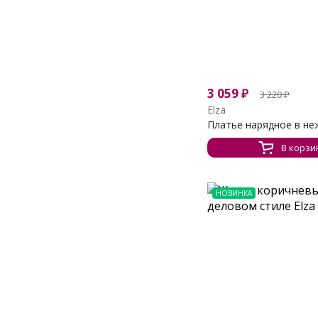
3 059
₽
3 220
₽
Elza
Платье нарядное в неж
В корзи
НОВИНКА