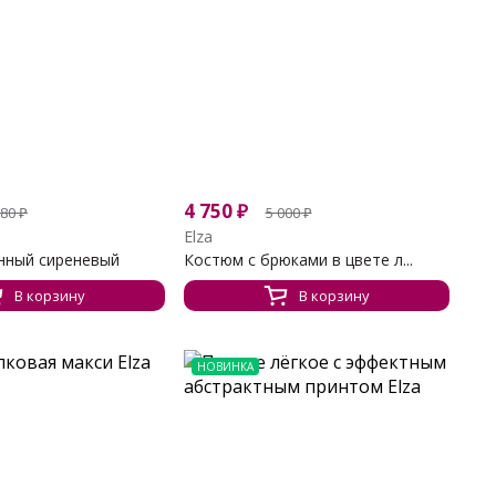
4 750
₽
680
₽
5 000
₽
Elza
нный сиреневый
Костюм с брюками в цвете л...
В корзину
В корзину
НОВИНКА