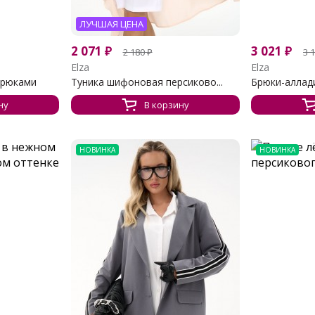
ЛУЧШАЯ ЦЕНА
2 071
₽
3 021
₽
2 180
₽
3 
Elza
Elza
брюками
Туника шифоновая персиково...
Брюки-аллад
ну
В корзину
НОВИНКА
НОВИНКА