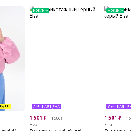
НОВИНКА
НОВИНКА
ЗМЕР
ЛУЧШАЯ ЦЕНА
ЛУЧШАЯ ЦЕ
1 501
₽
1 501
₽
1 580
₽
1 
Elza
Elza
вый 44...
Топ трикотажный чёрный
Топ трикотаж