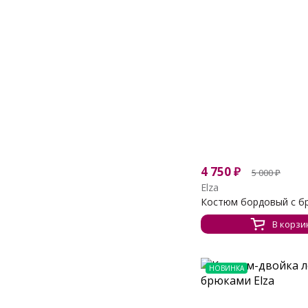
4 750
₽
5 000
₽
Elza
Костюм бордовый с б
В корзи
НОВИНКА