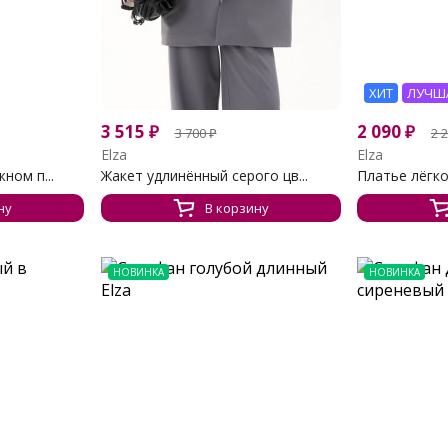
ХИТ
ЛУЧШ
3 515
₽
2 090
₽
3 700
₽
2 
Elza
Elza
ном п...
Жакет удлинённый серого цв...
Платье лёгко
ну
В корзину
НОВИНКА
НОВИНКА