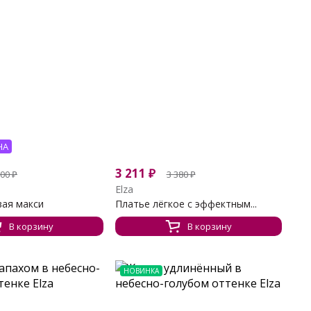
НА
3 211
₽
300
₽
3 380
₽
Elza
ая макси
Платье лёгкое с эффектным...
В корзину
В корзину
НОВИНКА