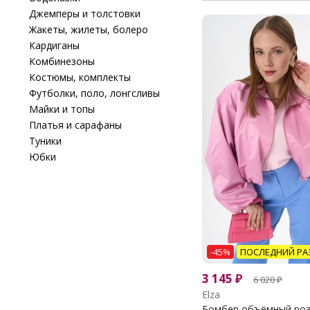
Джемперы и толстовки
Жакеты, жилеты, болеро
Кардиганы
Комбинезоны
Костюмы, комплекты
Футболки, поло, лонгсливы
Майки и топы
Платья и сарафаны
Туники
Юбки
-45%
ПОСЛЕДНИЙ РА
3 145
₽
6 020
₽
Elza
Бомбер объёмный розо