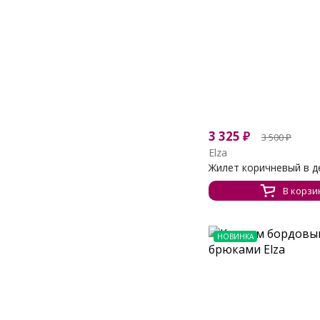
3 325
₽
3 500
₽
Elza
Жилет коричневый в де
В корзи
НОВИНКА