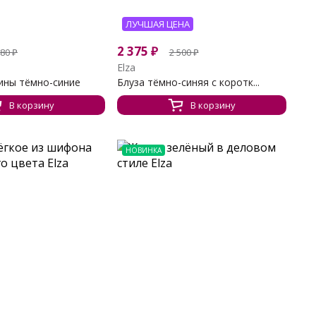
ЛУЧШАЯ ЦЕНА
2 375
₽
180
₽
2 500
₽
Elza
ины тёмно-синие
Блуза тёмно-синяя с коротк...
В корзину
В корзину
НОВИНКА