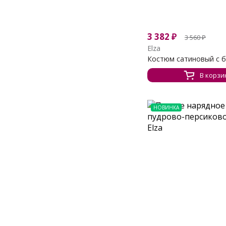
3 382
₽
3 560
₽
Elza
Костюм сатиновый с 
В корзи
НОВИНКА