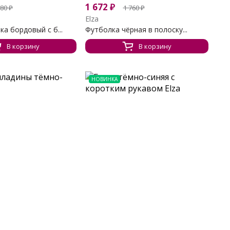
1 672
₽
780
₽
1 760
₽
Elza
а бордовый с б...
Футболка чёрная в полоску...
В корзину
В корзину
НОВИНКА