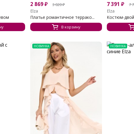
2 869
₽
7 391
₽
3 020
₽
7 
Elza
Elza
евом
Платье романтичное террако...
Костюм-двойк
ну
В корзину
НОВИНКА
НОВИНКА