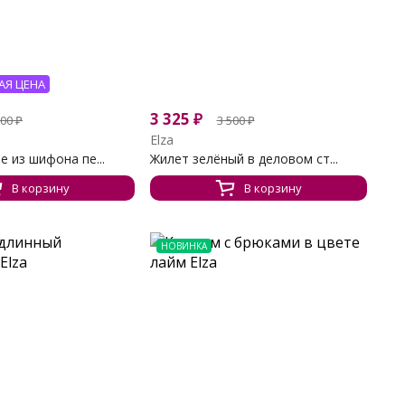
АЯ ЦЕНА
3 325
₽
200
₽
3 500
₽
Elza
е из шифона пе...
Жилет зелёный в деловом ст...
В корзину
В корзину
НОВИНКА