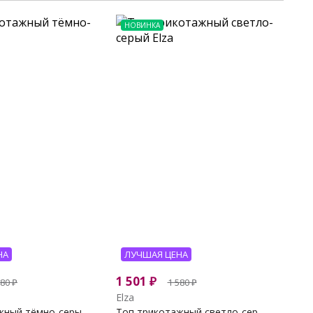
НОВИНКА
НА
ЛУЧШАЯ ЦЕНА
1 501
₽
580
₽
1 580
₽
Elza
ный тёмно-серы...
Топ трикотажный светло-сер...