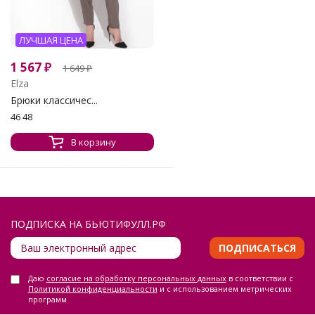
ЛУЧШАЯ ЦЕНА
1 567
₽
1 649
₽
Elza
Брюки классичес...
46 48
В корзину
ПОДПИСКА НА БЬЮТИФУЛЛ.РФ
ПОДПИСАТЬСЯ
Даю
согласие на обработку персональных данных
в соответствии с
Политикой конфиденциальности
и с использованием метрических
программ