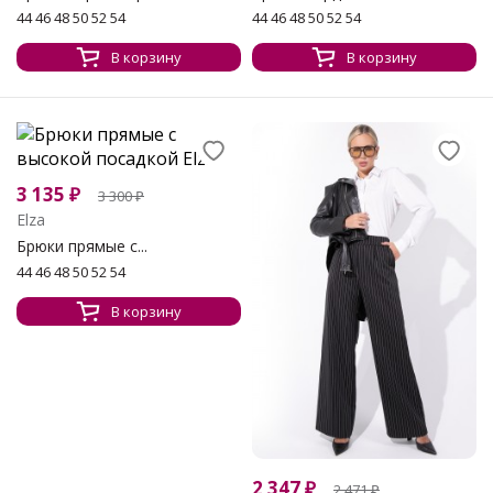
44 46 48 50 52 54
44 46 48 50 52 54
В корзину
В корзину
3 135
₽
3 300
₽
Elza
Брюки прямые с...
44 46 48 50 52 54
В корзину
2 347
₽
2 471
₽