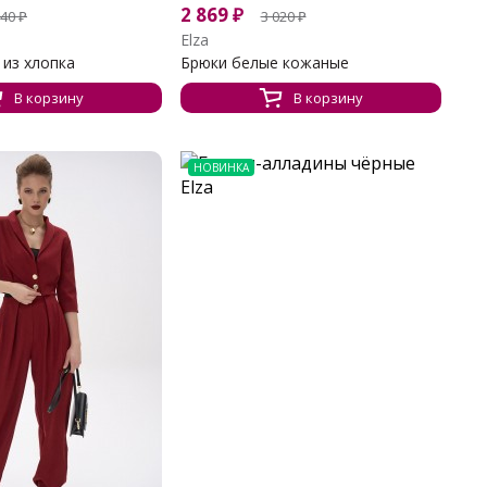
2 869
₽
840
₽
3 020
₽
Elza
 из хлопка
Брюки белые кожаные
В корзину
В корзину
НОВИНКА