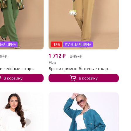
АЯ ЦЕНА
-18%
ЛУЧШАЯ ЦЕНА
1 712
₽
197
₽
2 197
₽
Elza
 зелёные с кар...
Брюки прямые бежевые с кар...
В корзину
В корзину