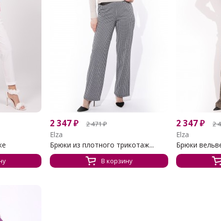
2 347
₽
2 347
₽
2 471
₽
2 
Elza
Elza
ке
Брюки из плотного трикотаж...
Брюки вельве
ну
В корзину