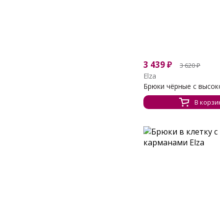
3 439
₽
3 620
₽
Elza
Брюки чёрные с высоко
В корзи