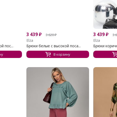
3 439
₽
3 439
₽
3 620
₽
3 
Elza
Elza
й пос...
Брюки белые с высокой поса...
Брюки коричн
ну
В корзину