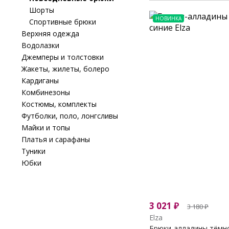
Шорты
НОВИНКА
Спортивные брюки
Верхняя одежда
Водолазки
Джемперы и толстовки
Жакеты, жилеты, болеро
Кардиганы
Комбинезоны
Костюмы, комплекты
Футболки, поло, лонгсливы
Майки и топы
Платья и сарафаны
Туники
Юбки
3 021
₽
3 180
₽
Elza
Брюки-алладины тёмн