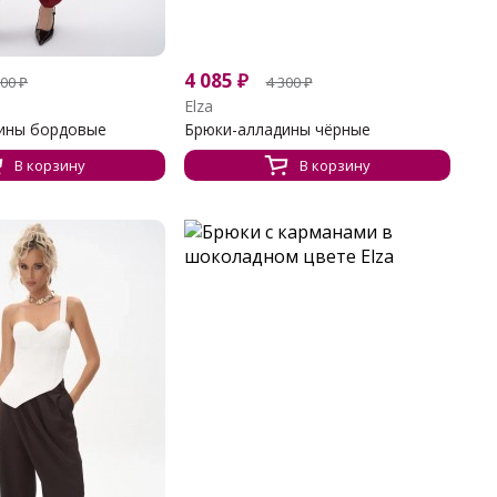
4 085
₽
300
₽
4 300
₽
Elza
ины бордовые
Брюки-алладины чёрные
В корзину
В корзину