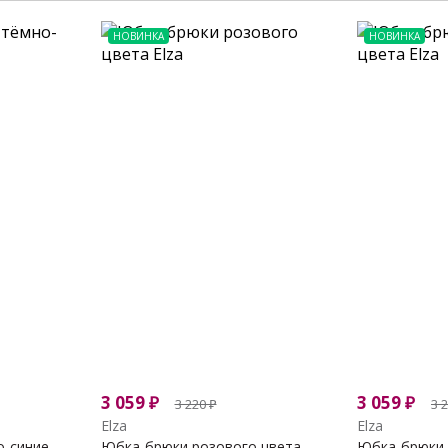
НОВИНКА
НОВИНКА
3 059
₽
3 059
₽
3 220
₽
3 
Elza
Elza
о-синие
Юбка-брюки розового цвета
Юбка-брюки 