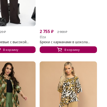
2 755
₽
620
₽
2 900
₽
Elza
евые с высокой...
Брюки с карманами в шокола...
В корзину
В корзину