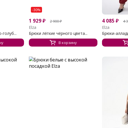
-30%
1 929
₽
4 085
₽
2 900
₽
4 
Elza
Elza
голуб...
Брюки лёгкие чёрного цвета...
Брюки-аллад
ну
В корзину