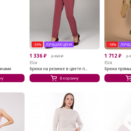
-36%
ЛУЧШАЯ ЦЕНА
-18%
ЛУЧШ
1 336
₽
1 712
₽
2 197
₽
2 
Elza
Elza
манами
Брюки на резинке в цвете п...
Брюки прямые
ну
В корзину