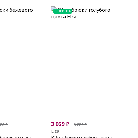
НОВИНКА
3 059
₽
220
₽
3 220
₽
Elza
бежевого цвета
Юбка-брюки голубого цвета