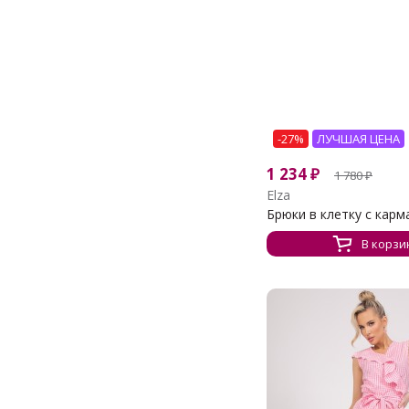
-27%
ЛУЧШАЯ ЦЕНА
1 234
₽
1 780
₽
Elza
Брюки в клетку с кар
В корзи