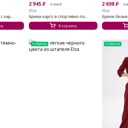
2 945
₽
2 698
₽
3 100
₽
2 
Elza
Elza
 кар...
Брюки-карго в спортивно-по...
Брюки белые
ну
В корзину
НОВИНКА
НОВИНКА