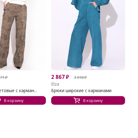
2 867
₽
471
₽
3 018
₽
Elza
товые с карман...
Брюки широкие с карманами
В корзину
В корзину