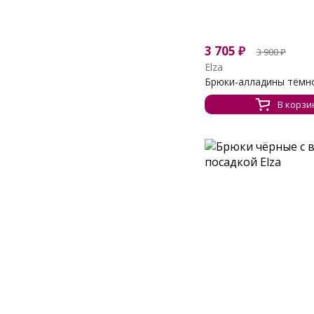
3 705
₽
3 900
₽
Elza
Брюки-алладины тёмно-
В корзи