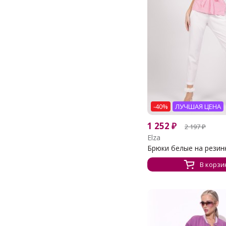
-40%
ЛУЧШАЯ ЦЕНА
1 252
₽
2 197
₽
Elza
Брюки белые на резин
В корзи