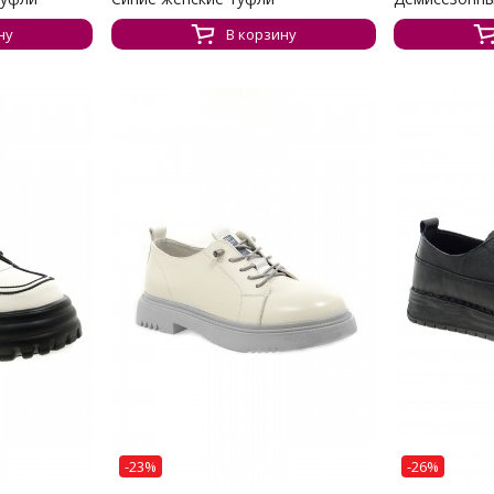
ну
В корзину
-23%
-26%