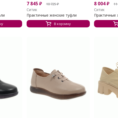
7 845
₽
8 004
₽
10 725
₽
11
Ситик
Ситик
фли
Практичные женские туфли
Практичные 
ну
В корзину