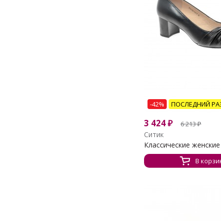
-42%
ПОСЛЕДНИЙ РА
3 424
₽
6 213
₽
Ситик
Классические женские 
В корзи