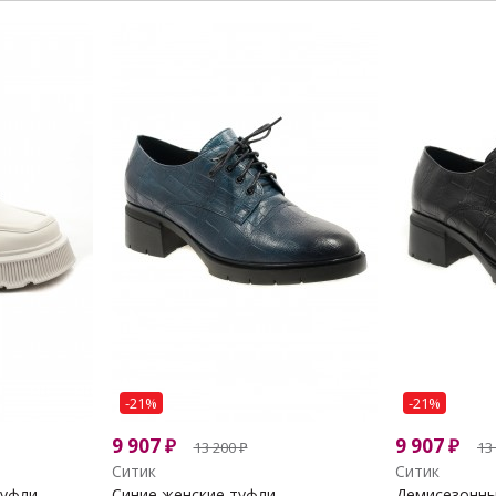
-21%
-21%
9 907
₽
9 907
₽
13 200
₽
13
Ситик
Ситик
туфли
Синие женские туфли
Демисезонные