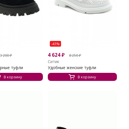
-41%
4 624
₽
3 200
₽
8 250
₽
Ситик
рные туфли
Удобные женские туфли
В корзину
В корзину