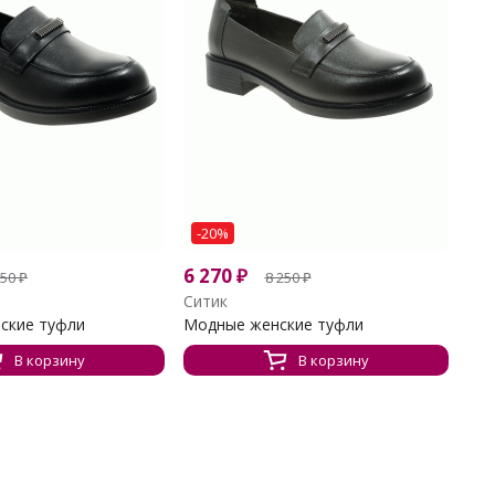
-20%
6 270
₽
250
₽
8 250
₽
Ситик
ские туфли
Модные женские туфли
В корзину
В корзину