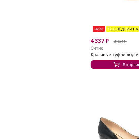
-46%
ПОСЛЕДНИЙ РА
4 337
₽
8 454
₽
Ситик
Красивые туфли лодочк
В корзи