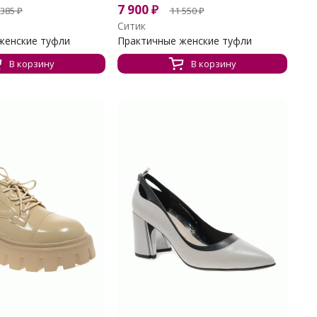
7 900
₽
 385
₽
11 550
₽
Ситик
женские туфли
Практичные женские туфли
В корзину
В корзину