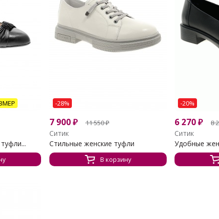
ЗМЕР
-28%
-20%
7 900
₽
6 270
₽
11 550
₽
8 
Ситик
Ситик
туфли...
Стильные женские туфли
Удобные жен
ну
В корзину