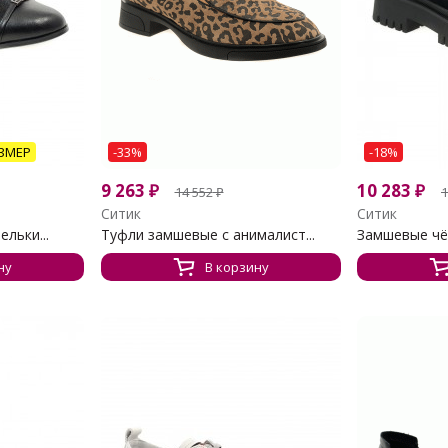
ЗМЕР
-33%
-18%
9 263
₽
10 283
₽
14 552
₽
1
Ситик
Ситик
льки...
Туфли замшевые с анималист...
Замшевые чё
ну
В корзину