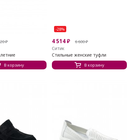
-28%
4 514
₽
720
₽
6 600
₽
Ситик
 летние
Стильные женские туфли
В корзину
В корзину