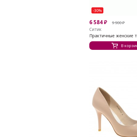
-30%
6 584
₽
9 900
₽
Ситик
Практичные женские 
В корзи