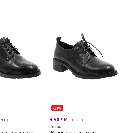
-21%
9 907
₽
 200
₽
13 200
₽
Ситик
 женские туфли...
Чёрные женские туфли