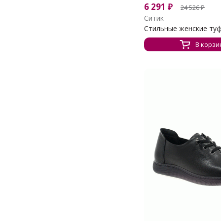
6 291
₽
24 526
₽
Ситик
Стильные женские ту
В корзи