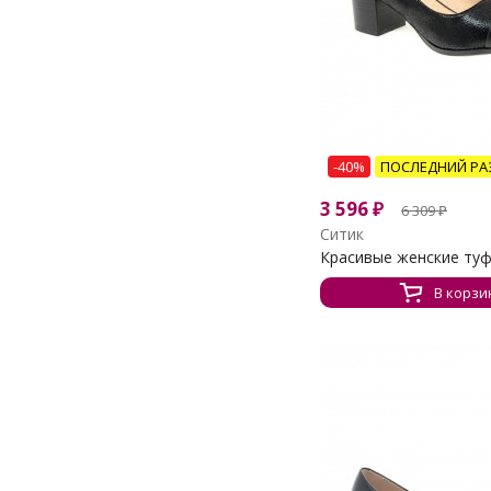
-40%
ПОСЛЕДНИЙ РА
3 596
₽
6 309
₽
Ситик
Красивые женские туфе
В корзи