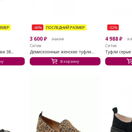
ЗМЕР
-46%
ПОСЛЕДНИЙ РАЗМЕР
-32%
3 600
₽
4 988
₽
7 017
₽
7 
Ситик
Ситик
и 38...
Демисезонные женские туфли...
Туфли серые
ну
В корзину