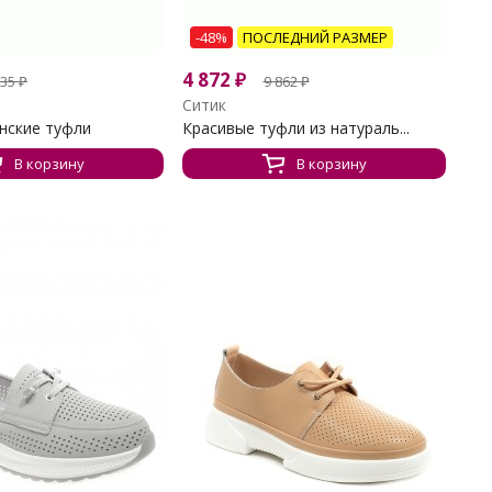
-48%
ПОСЛЕДНИЙ РАЗМЕР
4 872
₽
735
₽
9 862
₽
Ситик
нские туфли
Красивые туфли из натураль...
В корзину
В корзину