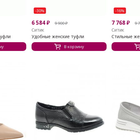
-30%
-16%
6 584
₽
7 768
₽
9 900
₽
9 
Ситик
Ситик
туфли
Удобные женские туфли
Стильные же
ну
В корзину