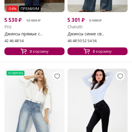
-54%
ПРЕМИУМ
5 530
₽
5 301
₽
12 655
₽
5 580
₽
Priz
Charutti
Джинсы прямые с...
Джинсы синие св...
42 46 48 54
46 48 50 52 54 56
В корзину
В корзину
НОВИНКА