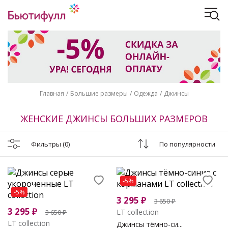
Главная
Большие размеры
Одежда
Джинсы
ЖЕНСКИЕ ДЖИНСЫ БОЛЬШИХ РАЗМЕРОВ
Фильтры
(0)
По популярности
-5%
-5%
3 295
₽
3 650
₽
3 295
₽
LT collection
3 650
₽
LT collection
Джинсы тёмно-си...