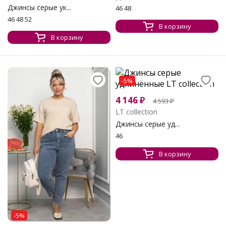
Джинсы серые ук...
46 48
46 48 52
В корзину
В корзину
-5%
4 146
₽
4 593
₽
LT collection
Джинсы серые уд...
46
В корзину
-5%