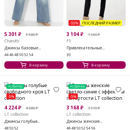
-55%
ПОСЛЕДНИЙ РАЗМЕР
5 301
₽
3 104
₽
5 580
₽
7 260
₽
Charutti
F5
Джинсы базовые...
Привлекательные...
44 46 48 50 52 54
30
В корзину
В корзину
НОВИНКА
НОВИНКА
-5%
-5%
4 224
₽
3 168
₽
4 680
₽
3 510
₽
LT collection
LT collection
Джинсы голубые...
Джинсы женские...
48 50 52
46 48 50 52 54 56