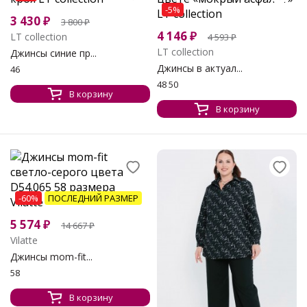
-5%
3 430
₽
3 800
₽
4 146
₽
LT collection
4 593
₽
LT collection
Джинсы синие пр...
Джинсы в актуал...
46
48 50
В корзину
В корзину
-60%
ПОСЛЕДНИЙ РАЗМЕР
5 574
₽
14 667
₽
Vilatte
Джинсы mom-fit...
58
В корзину