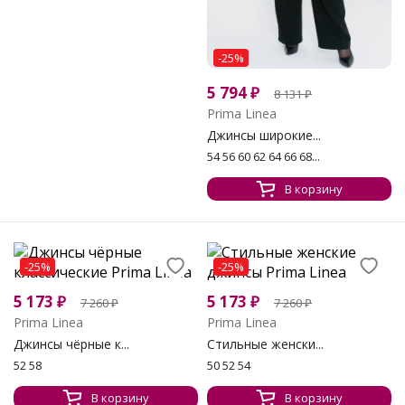
-25%
5 794
₽
8 131
₽
Prima Linea
Джинсы широкие...
54 56 60 62 64 66 68...
В корзину
-25%
-25%
5 173
₽
5 173
₽
7 260
₽
7 260
₽
Prima Linea
Prima Linea
Джинсы чёрные к...
Стильные женски...
52 58
50 52 54
В корзину
В корзину