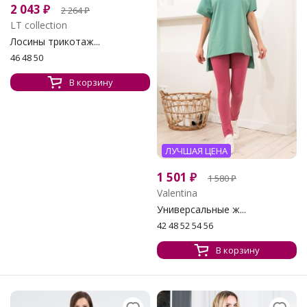
2 043
₽
2 264
₽
LT collection
Лосины трикотаж...
46 48 50
В корзину
ЛУЧШАЯ ЦЕНА
1 501
₽
1 580
₽
Valentina
Универсальные ж...
42 48 52 54 56
В корзину