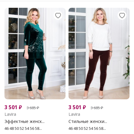
3 501
₽
3 501
₽
3 685
₽
3 685
₽
Lavira
Lavira
Эффектные женск...
Стильные женски...
46 48 50 52 54 56 58...
46 48 50 52 54 56 58...