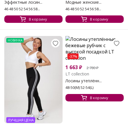
Эффектные лосин...
Модные женские...
46 48 50 52 54 56 58...
46 48 50 52 54 56 58...
В корзину
В корзину
НОВИНКА
-37%
1 663
₽
2 780
₽
LT collection
Лосины утеплённ...
48-50(М) 52-54(L)
В корзину
ЛУЧШАЯ ЦЕНА