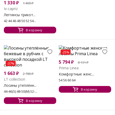
1 330
₽
1 400
₽
Iv-capriz
Леггинсы трикот...
42 44 46 48 50 52 54...
В корзину
-25%
5 794
₽
8 131
₽
-37%
Prima Linea
1 663
₽
2 780
₽
Комфортные женс...
LT collection
54 56 60 64
Лосины утеплённ...
В корзину
44-46(S) 48-50(М) 52-...
В корзину