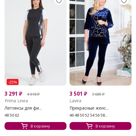
-25%
3 291
₽
3 501
₽
4 618
₽
3 685
₽
Prima Linea
Lavira
Леггинсы для фи...
Прекрасные женс...
48 50 62
46 48 50 52 54 56 58...
В корзину
В корзину