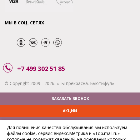
МЫ В СОЦ. СЕТЯХ
+7 499 302 51 85
© Copyright 2009 - 2026. «Ты прекрасна. Бьютифул»
ЗАКАЗАТЬ ЗВОНОК
АКЦИИ
ДОСТАВКА
Для повышения качества обслуживания мы используем
файлы cookie, сервис Яндекс.Метрика и «Top.mail.ru»
ОПЛАТА
которые не содержат сведений, на основании которых