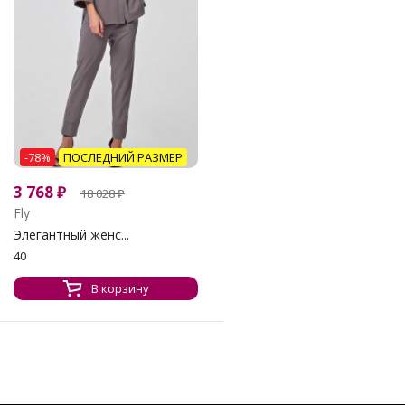
-78%
ПОСЛЕДНИЙ РАЗМЕР
3 768
₽
18 028
₽
Fly
Элегантный женс...
40
В корзину