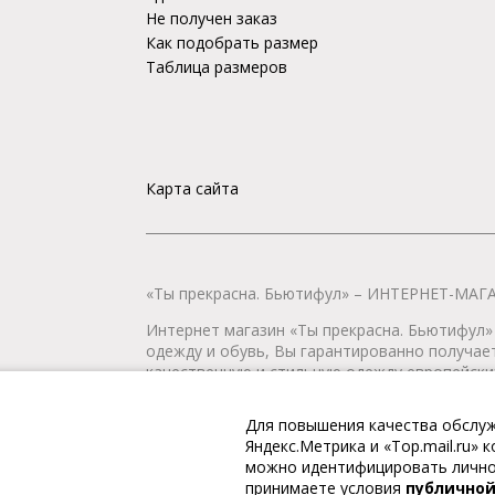
Не получен заказ
Как подобрать размер
Таблица размеров
Карта сайта
«Ты прекрасна. Бьютифул» – ИНТЕРНЕТ-М
Интернет магазин «Ты прекрасна. Бьютифул» 
одежду и обувь, Вы гарантированно получае
качественную и стильную одежду европейских
наличии всегда имеется широкий ассортимен
любой город России.
Для повышения качества обслуж
Яндекс.Метрика и «Top.mail.ru»
© 2009-2026. «Ты прекрасна. Бьютифул» – ин
можно идентифицировать личнос
принимаете условия
публично