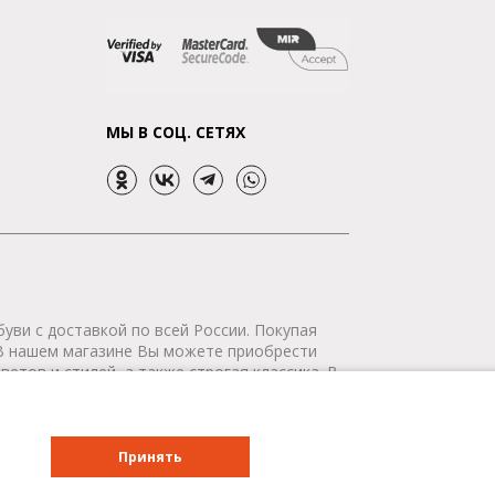
МЫ В СОЦ. СЕТЯХ
уви с доставкой по всей России. Покупая
 В нашем магазине Вы можете приобрести
етов и стилей, а также строгая классика. В
р сертифицирован. Мы доставим Ваш заказ в
о всей России - бесплатно!
Принять