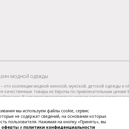
АГАЗИН МОДНОЙ ОДЕЖДЫ
– это коллекции модной женской, мужской, детской одежды и об
те качественные товары из Европы по привлекательным ценам!
 брендов. В каталоге представлена модная одежда различных цв
т удобной женской и мужской обуви на любой сезон. Весь това
ивания мы используем файлы cookie, сервис
 которые не содержат сведений, на основании которых
тернет-магазин модной одежды. Все права защищены. Доставка п
ть пользователя. Нажимая на кнопку «Принять», вы
й оферты
и
политики конфиденциальности