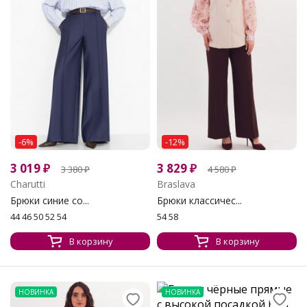
-6%
-12%
3 019
₽
3 829
₽
3 380
₽
4 580
₽
Charutti
Braslava
Брюки синие со...
Брюки классичес...
44 46 50 52 54
54 58
В корзину
В корзину
НОВИНКА
НОВИНКА