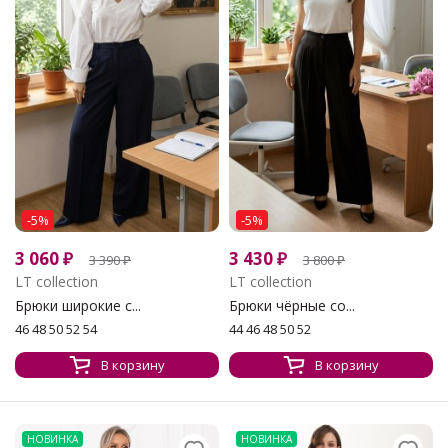
-5%
-5%
3 060
₽
3 430
₽
3 390
₽
3 800
₽
LT collection
LT collection
Брюки широкие с...
Брюки чёрные со...
46 48 50 52 54
44 46 48 50 52
В корзину
В корзину
НОВИНКА
НОВИНКА