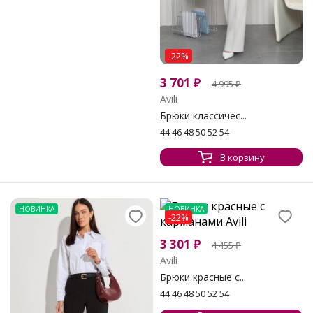
-22%
3 701
₽
4 995
₽
Avili
Брюки классичес...
44 46 48 50 52 54
В корзину
НОВИНКА
НОВИНКА
-22%
3 301
₽
4 455
₽
Avili
Брюки красные с...
44 46 48 50 52 54