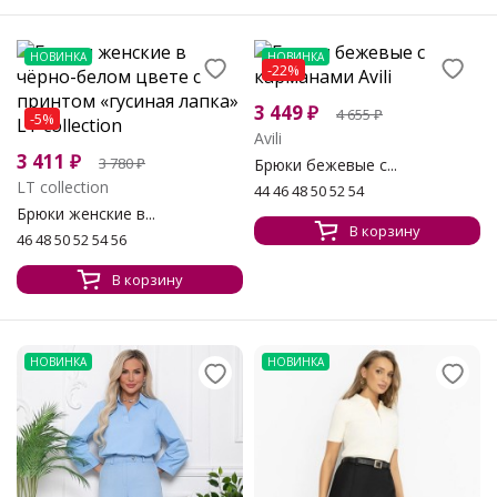
НОВИНКА
НОВИНКА
-22%
3 449
₽
4 655
₽
-5%
Avili
3 411
₽
3 780
₽
Брюки бежевые с...
LT collection
44 46 48 50 52 54
Брюки женские в...
В корзину
46 48 50 52 54 56
В корзину
НОВИНКА
НОВИНКА