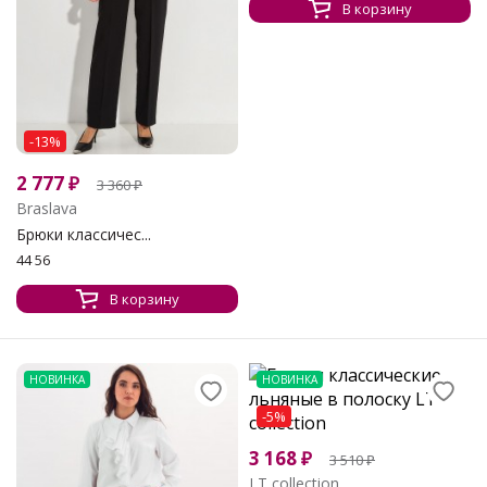
В корзину
-13%
2 777
₽
3 360
₽
Braslava
Брюки классичес...
44 56
В корзину
НОВИНКА
НОВИНКА
-5%
3 168
₽
3 510
₽
LT collection