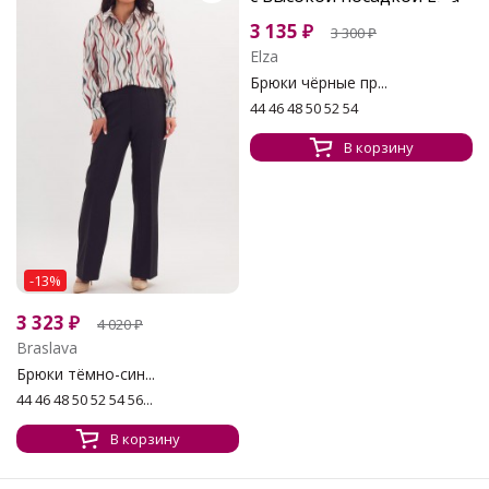
3 135
₽
3 300
₽
Elza
Брюки чёрные пр...
44 46 48 50 52 54
В корзину
-13%
3 323
₽
4 020
₽
Braslava
Брюки тёмно-син...
44 46 48 50 52 54 56...
В корзину