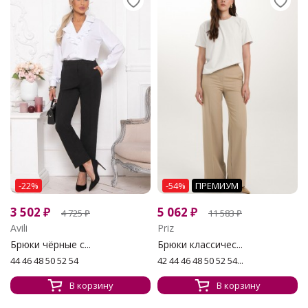
-22%
-54%
ПРЕМИУМ
3 502
₽
5 062
₽
4 725
₽
11 583
₽
Avili
Priz
Брюки чёрные с...
Брюки классичес...
44 46 48 50 52 54
42 44 46 48 50 52 54...
В корзину
В корзину