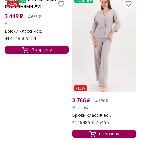
НОВИНКА
НОВИНКА
-22%
3 449
₽
4 655
₽
Avili
Брюки классичес...
44 46 48 50 52 54
В корзину
-13%
3 786
₽
4 580
₽
Braslava
Брюки классичес...
44 46 48 50 52 54 56
В корзину