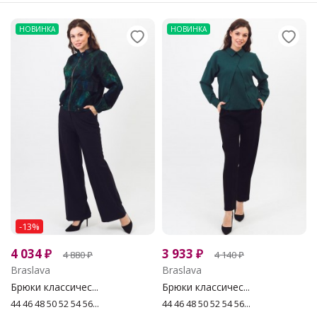
НОВИНКА
НОВИНКА
-13%
4 034
₽
3 933
₽
4 880
₽
4 140
₽
Braslava
Braslava
Брюки классичес...
Брюки классичес...
44 46 48 50 52 54 56...
44 46 48 50 52 54 56...