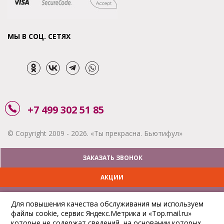
МЫ В СОЦ. СЕТЯХ
+7 499 302 51 85
© Copyright 2009 - 2026. «Ты прекрасна. Бьютифул»
ЗАКАЗАТЬ ЗВОНОК
АКЦИИ
ДОСТАВКА
Для повышения качества обслуживания мы используем
файлы cookie, сервис Яндекс.Метрика и «Top.mail.ru»
ОПЛАТА
которые не содержат сведений, на основании которых