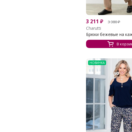
3 211
₽
3 380
₽
Charutti
Брюки бежевые на кажд
В корзи
НОВИНКА