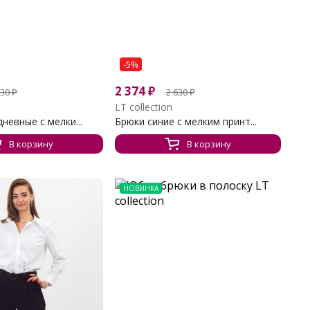
-5%
2 374
₽
630
₽
2 630
₽
LT collection
невные с мелки...
Брюки синие с мелким принт...
В корзину
В корзину
НОВИНКА