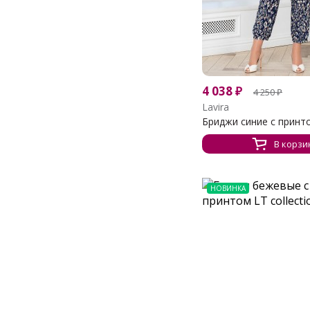
4 038
₽
4 250
₽
Lavira
Бриджи синие с принт
В корзи
НОВИНКА