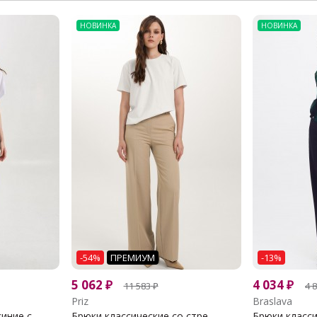
НОВИНКА
НОВИНКА
-54%
ПРЕМИУМ
-13%
5 062
₽
4 034
₽
11 583
₽
4 
Priz
Braslava
ние с...
Брюки классические со стре...
Брюки класси