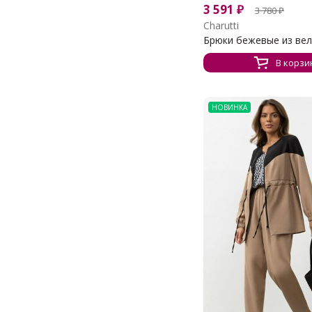
3 591
₽
3 780
₽
Charutti
Брюки бежевые из ве
В корзи
НОВИНКА