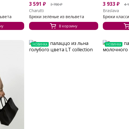
3 591
₽
3 933
₽
3 780
₽
4 
Charutti
Braslava
львета
Брюки зелёные из вельвета
Брюки класс
ну
В корзину
НОВИНКА
НОВИНКА