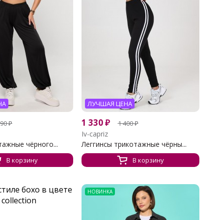
НА
ЛУЧШАЯ ЦЕНА
1 330
₽
590
₽
1 400
₽
Iv-capriz
ажные чёрного...
Леггинсы трикотажные чёрны...
В корзину
В корзину
НОВИНКА