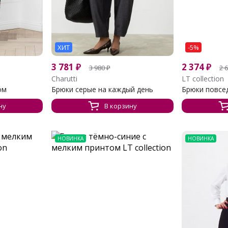
ХИТ
-5%
3 781
₽
2 374
₽
3 980
₽
2 
Charutti
LT collection
ом
Брюки серые на каждый день
Брюки повсед
ну
В корзину
НОВИНКА
НОВИНКА