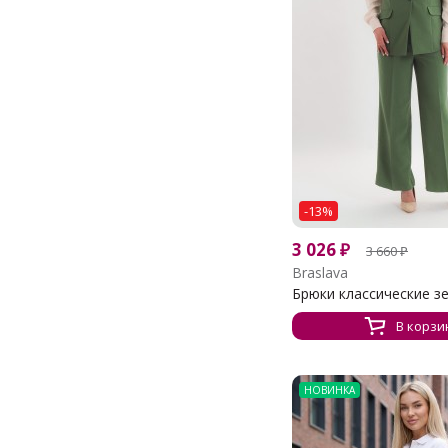
-13%
3 026
₽
3 660
₽
Braslava
Брюки классические з
В корзи
НОВИНКА