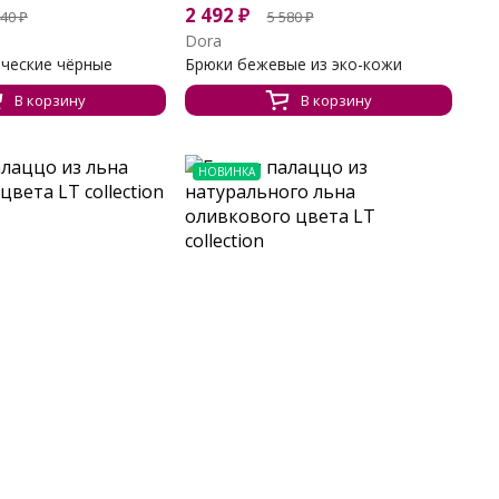
2 492
₽
140
₽
5 580
₽
Dora
ические чёрные
Брюки бежевые из эко-кожи
В корзину
В корзину
НОВИНКА