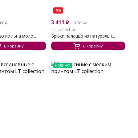
-5%
3 411
₽
780
₽
3 780
₽
LT collection
о из льна моло...
Брюки палаццо из натуральн...
В корзину
В корзину
НОВИНКА