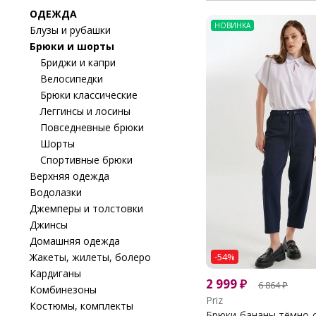
ОДЕЖДА
НОВИНКА
Блузы и рубашки
Брюки и шорты
Бриджи и капри
Велосипедки
Брюки классические
Леггинсы и лосины
Повседневные брюки
Шорты
Спортивные брюки
Верхняя одежда
Водолазки
Джемперы и толстовки
Джинсы
Домашняя одежда
Жакеты, жилеты, болеро
-54%
Кардиганы
2 999
₽
6 864
₽
Комбинезоны
Priz
Костюмы, комплекты
Брюки-бананы тёмно-си