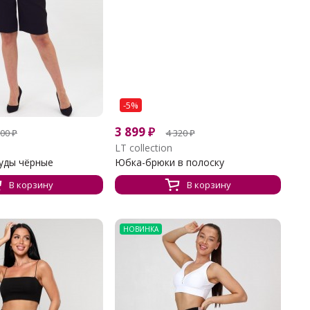
-5%
3 899
₽
000
₽
4 320
₽
LT collection
уды чёрные
Юбка-брюки в полоску
В корзину
В корзину
НОВИНКА