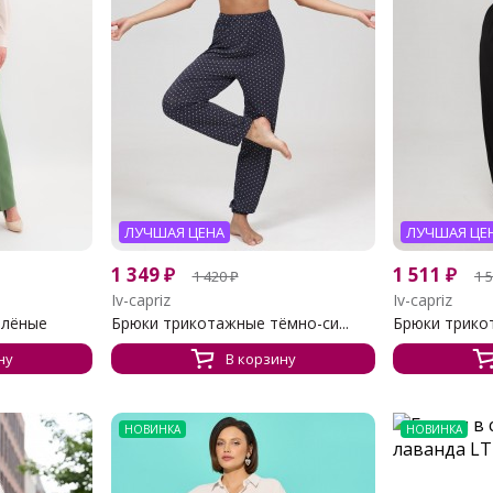
ЛУЧШАЯ ЦЕНА
ЛУЧШАЯ ЦЕ
1 349
₽
1 511
₽
1 420
₽
1 
Iv-capriz
Iv-capriz
елёные
Брюки трикотажные тёмно-си...
Брюки трикот
ну
В корзину
НОВИНКА
НОВИНКА