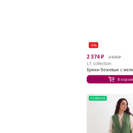
-5%
2 374
₽
2 630
₽
LT collection
Брюки бежевые с мелки
В корзи
НОВИНКА