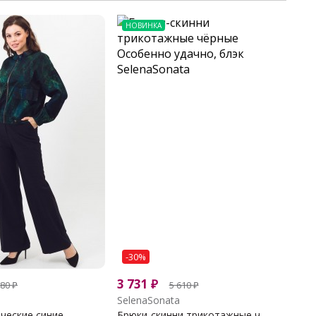
НОВИНКА
-30%
3 731
₽
880
₽
5 610
₽
SelenaSonata
ческие синие
Брюки-скинни трикотажные ч...