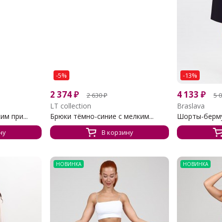
-5%
-13%
2 374
₽
4 133
₽
2 630
₽
5 
LT collection
Braslava
м при...
Брюки тёмно-синие с мелким...
Шорты-берм
ну
В корзину
НОВИНКА
НОВИНКА