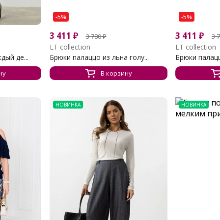
-5%
-5%
3 411
₽
3 411
₽
3 780
₽
3 
LT collection
LT collection
ый де...
Брюки палаццо из льна голу...
Брюки палацц
ну
В корзину
НОВИНКА
НОВИНКА