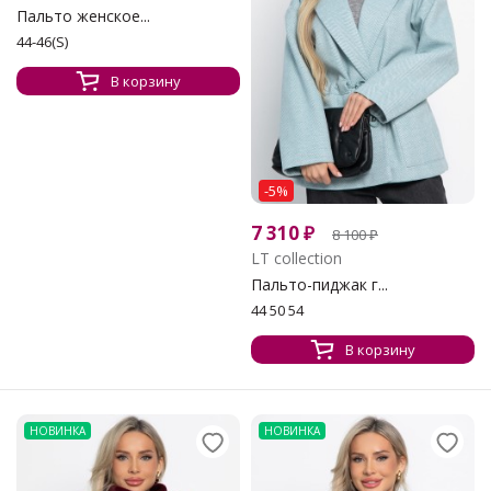
Пальто женское...
44-46(S)
В корзину
-5%
7 310
₽
8 100
₽
LT collection
Пальто-пиджак г...
44 50 54
В корзину
НОВИНКА
НОВИНКА