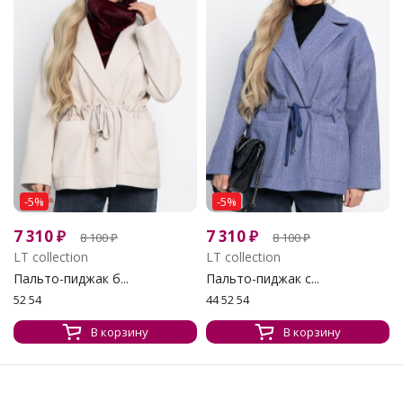
-5%
-5%
7 310
₽
7 310
₽
8 100
₽
8 100
₽
LT collection
LT collection
Пальто-пиджак б...
Пальто-пиджак с...
52 54
44 52 54
В корзину
В корзину