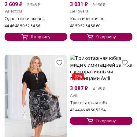
2 609
₽
3 031
₽
2 746
₽
3 190
₽
Valentina
Bellovera
Однотонная женс...
Классическая чё...
44 46 48 50 52 54 56
48 50 52 54 58 60
В корзину
В корзину
-22%
3 087
₽
4 165
₽
Avili
Трикотажная юбк...
42 44 46 48 50 52 54
В корзину