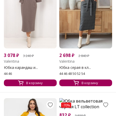
3 078
₽
2 698
₽
3 240
₽
2 840
₽
Valentina
Valentina
Юбка-карандаш и...
Юбка серая в кл...
44 46
44 46 48 50 52 54
В корзину
В корзину
-70%
832
₽
2 920
₽