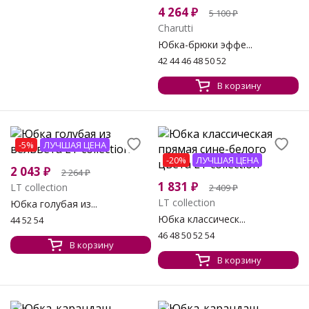
4 264
₽
5 100
₽
Charutti
Юбка-брюки эффе...
42 44 46 48 50 52
В корзину
-5%
ЛУЧШАЯ ЦЕНА
-20%
ЛУЧШАЯ ЦЕНА
2 043
₽
2 264
₽
1 831
₽
LT collection
2 409
₽
LT collection
Юбка голубая из...
Юбка классическ...
44 52 54
46 48 50 52 54
В корзину
В корзину