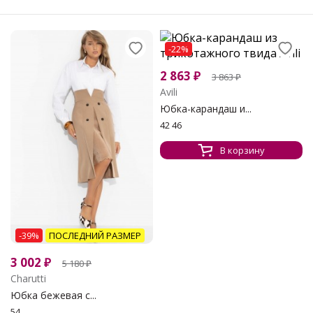
-22%
2 863
₽
3 863
₽
Avili
Юбка-карандаш и...
42 46
В корзину
-39%
ПОСЛЕДНИЙ РАЗМЕР
3 002
₽
5 180
₽
Charutti
Юбка бежевая с...
54