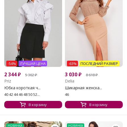
-54%
ЛУЧШАЯ ЦЕНА
-63%
ПОСЛЕДНИЙ РАЗМЕР
2 344
₽
3 030
₽
5 362
₽
8 618
₽
Priz
Delia
Юбка короткая ч...
Шикарная женска...
40 42 44 46 48 50 52...
46
В корзину
В корзину
НОВИНКА
НОВИНКА