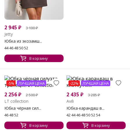
2 945
₽
3 100
₽
Jetty
Юбка из экозамш...
44 46 48 50 52
В корзину
-5%
ЛУЧШАЯ ЦЕНА
-22%
ЛУЧШАЯ ЦЕНА
2 256
₽
2 435
₽
2 500
₽
3 285
₽
LT collection
Avili
Юбка чёрная сил...
Юбка-карандаш в...
46 48 52
42 44 46 48 50 52 54
В корзину
В корзину