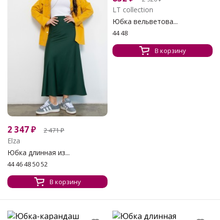
LT collection
Юбка вельветова...
44 48
В корзину
2 347
₽
2 471
₽
Elza
Юбка длинная из...
44 46 48 50 52
В корзину