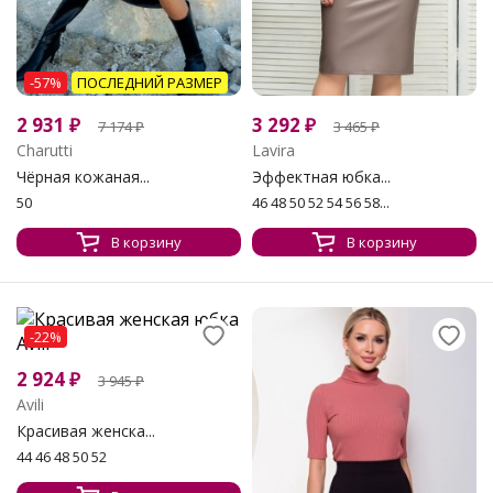
-57%
ПОСЛЕДНИЙ РАЗМЕР
2 931
₽
3 292
₽
7 174
₽
3 465
₽
Charutti
Lavira
Чёрная кожаная...
Эффектная юбка...
50
46 48 50 52 54 56 58...
В корзину
В корзину
-22%
2 924
₽
3 945
₽
Avili
Красивая женска...
44 46 48 50 52