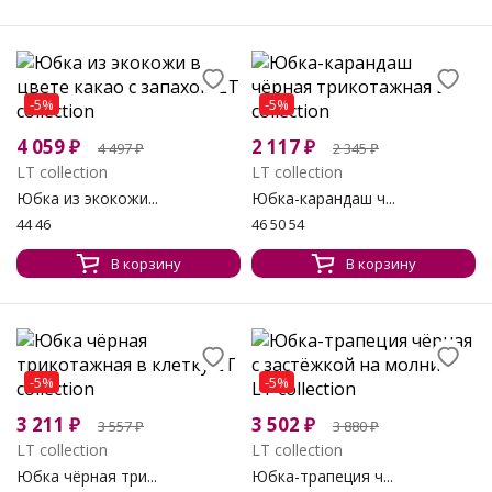
-5%
-5%
4 059
₽
2 117
₽
4 497
₽
2 345
₽
LT collection
LT collection
Юбка из экокожи...
Юбка-карандаш ч...
44 46
46 50 54
В корзину
В корзину
-5%
-5%
3 211
₽
3 502
₽
3 557
₽
3 880
₽
LT collection
LT collection
Юбка чёрная три...
Юбка-трапеция ч...