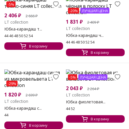
-5%
-20%
ЛУЧШАЯ ЦЕНА
2 406
₽
2 666
₽
1 831
₽
LT collection
2 409
₽
LT collection
Юбка-карандаш т...
Юбка-карандаш ч...
44 46 48 50 52 54
44 46 48 50 52 54
В корзину
В корзину
-5%
ЛУЧШАЯ ЦЕНА
-29%
2 043
₽
2 264
₽
1 820
₽
LT collection
2 699
₽
LT collection
Юбка фиолетовая...
Юбка-карандаш с...
44 52
44
В корзину
В корзину