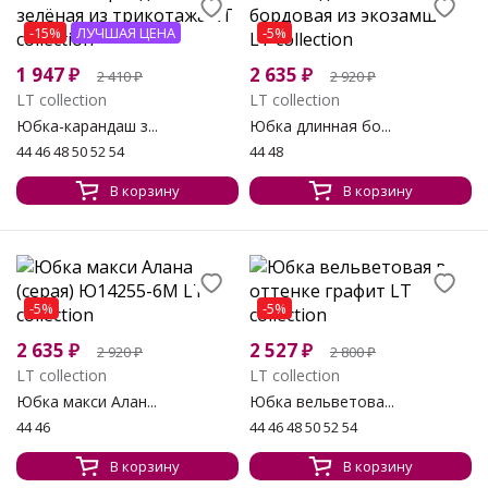
-15%
ЛУЧШАЯ ЦЕНА
-5%
1 947
₽
2 635
₽
2 410
₽
2 920
₽
LT collection
LT collection
Юбка-карандаш з...
Юбка длинная бо...
44 46 48 50 52 54
44 48
В корзину
В корзину
-5%
-5%
2 635
₽
2 527
₽
2 920
₽
2 800
₽
LT collection
LT collection
Юбка макси Алан...
Юбка вельветова...
44 46
44 46 48 50 52 54
В корзину
В корзину