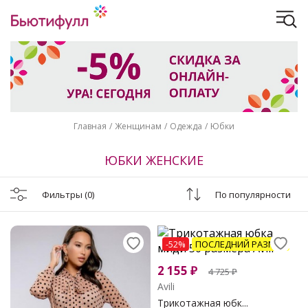
Главная
Женщинам
Одежда
Юбки
ЮБКИ ЖЕНСКИЕ
Фильтры
(0)
По популярности
-52%
ПОСЛЕДНИЙ РАЗМЕР
2 155
₽
4 725
₽
Avili
Трикотажная юбк...