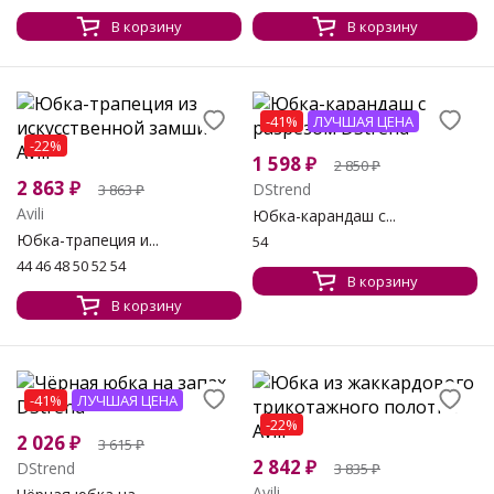
В корзину
В корзину
-41%
ЛУЧШАЯ ЦЕНА
-22%
1 598
₽
2 850
₽
2 863
₽
DStrend
3 863
₽
Avili
Юбка-карандаш с...
Юбка-трапеция и...
54
44 46 48 50 52 54
В корзину
В корзину
-41%
ЛУЧШАЯ ЦЕНА
-22%
2 026
₽
3 615
₽
2 842
₽
DStrend
3 835
₽
Avili