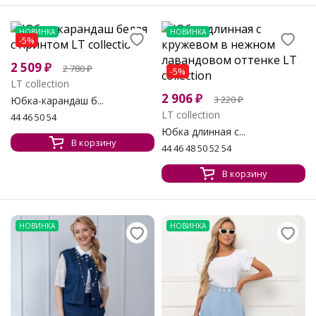
НОВИНКА
НОВИНКА
-5%
2 509
₽
2 780
₽
-5%
LT collection
2 906
₽
3 220
₽
Юбка-карандаш б...
LT collection
44 46 50 54
Юбка длинная с...
В корзину
44 46 48 50 52 54
В корзину
НОВИНКА
НОВИНКА