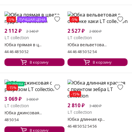
-5%
ЛУЧШАЯ ЦЕНА
-5%
2 112
₽
2 527
₽
2 340
₽
2 800
₽
LT collection
LT collection
Юбка прямая в ц...
Юбка вельветова...
44 46 48 50 52
44 46 48 50 52 54
В корзину
В корзину
НОВИНКА
-15%
-15%
3 069
₽
3 800
₽
2 810
₽
LT collection
3 480
₽
LT collection
Юбка джинсовая...
Юбка длинная кр...
48 50 54
46 48 50 52 54 56
В корзину