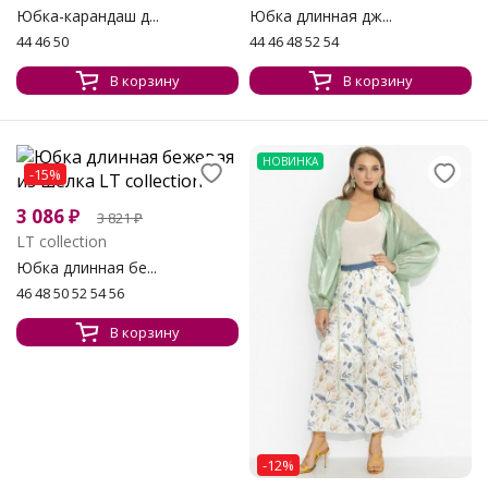
Юбка-карандаш д...
Юбка длинная дж...
44 46 50
44 46 48 52 54
В корзину
В корзину
НОВИНКА
-15%
3 086
₽
3 821
₽
LT collection
Юбка длинная бе...
46 48 50 52 54 56
В корзину
-12%