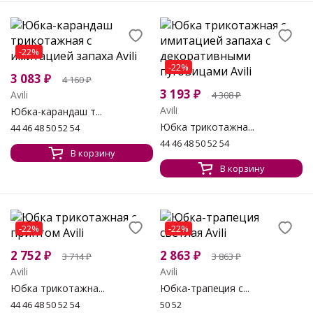
-22%
-22%
3 083
₽
4 160
₽
3 193
₽
Avili
4 308
₽
Avili
Юбка-карандаш т...
Юбка трикотажна...
44 46 48 50 52 54
44 46 48 50 52 54
В корзину
В корзину
-22%
-22%
2 752
₽
2 863
₽
3 714
₽
3 863
₽
Avili
Avili
Юбка трикотажна...
Юбка-трапеция с...
44 46 48 50 52 54
50 52