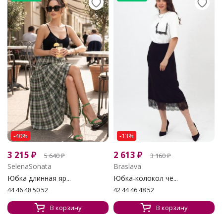
-40%
-13%
3 215
₽
2 613
₽
5 640
₽
3 160
₽
SelenaSonata
Braslava
Юбка длинная яр...
Юбка-колокол чё...
44 46 48 50 52
42 44 46 48 52
В корзину
В корзину