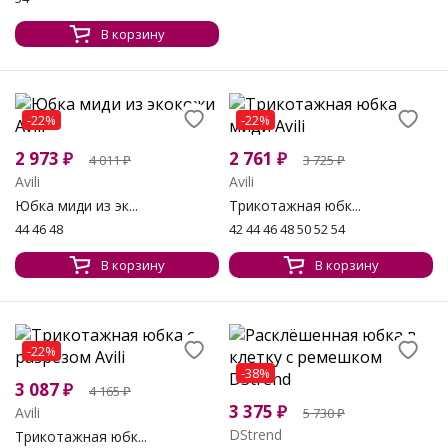
В корзину
-22%
-22%
2 973
₽
2 761
₽
4 011
₽
3 725
₽
Avili
Avili
Юбка миди из эк...
Трикотажная юбк...
44 46 48
42 44 46 48 50 52 54
В корзину
В корзину
-22%
-38%
3 087
₽
4 165
₽
3 375
₽
Avili
5 730
₽
DStrend
Трикотажная юбк...