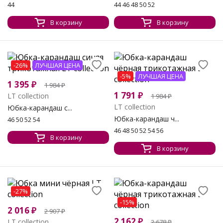
44
44 46 48 50 52
В корзину
В корзину
-26%
ЛУЧШАЯ ЦЕНА
-5%
ЛУЧШАЯ ЦЕНА
1 395
₽
1 984
₽
1 791
₽
LT collection
1 984
₽
LT collection
Юбка-карандаш с...
Юбка-карандаш ч...
46 50 52 54
46 48 50 52 54 56
В корзину
В корзину
-27%
-15%
2 016
₽
2 907
₽
2 162
₽
LT collection
2 678
₽