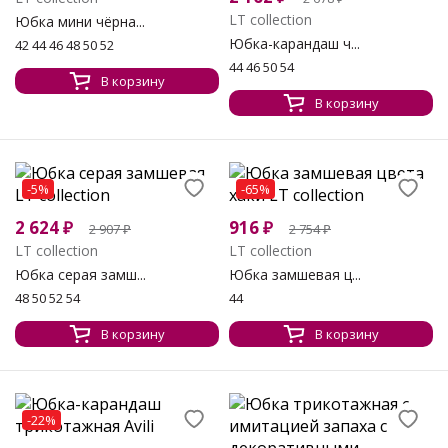
LT collection
Юбка мини чёрна...
Юбка-карандаш ч...
42 44 46 48 50 52
44 46 50 54
В корзину
В корзину
-5%
-65%
2 624
₽
916
₽
2 907
₽
2 754
₽
LT collection
LT collection
Юбка серая замш...
Юбка замшевая ц...
48 50 52 54
44
В корзину
В корзину
-22%