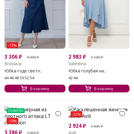
-13%
3 306
₽
2 983
₽
4 000
₽
3 140
₽
Braslava
Valentina
Юбка-годе светл...
Юбка голубая на...
44 46 48 50 52 54
42 44
В корзину
В корзину
НОВИНКА
-22%
-10%
2 924
₽
3 945
₽
3 386
₽
Avili
3 960
₽