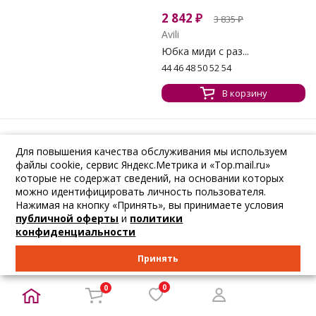
2 842
₽
3 835
₽
Avili
Юбка миди с раз...
44 46 48 50 52 54
В корзину
Для повышения качества обслуживания мы используем
-22%
-22%
файлы cookie, сервис Яндекс.Метрика и «Top.mail.ru»
которые не содержат сведений, на основании которых
3 087
₽
2 761
₽
4 165
₽
3 725
₽
можно идентифицировать личность пользователя.
Avili
Avili
Нажимая на кнопку «Принять», вы принимаете условия
Юбка из трикота...
Трикотажная юбк...
публичной оферты
и
политики
42 44 46 48 50 52 54
44 46 48 50 52 54
конфиденциальности
В корзину
В корзину
Принять
0
0