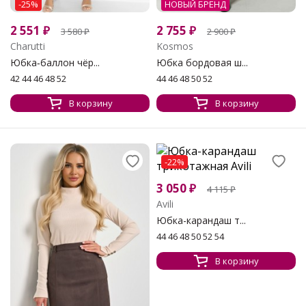
-25%
НОВЫЙ БРЕНД
2 551
₽
2 755
₽
3 580
₽
2 900
₽
Charutti
Kosmos
Юбка‑баллон чёр...
Юбка бордовая ш...
42 44 46 48 52
44 46 48 50 52
В корзину
В корзину
-22%
3 050
₽
4 115
₽
Avili
Юбка-карандаш т...
44 46 48 50 52 54
В корзину