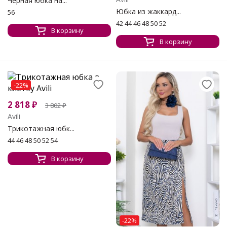
Чёрная юбка на...
Юбка из жаккард...
56
42 44 46 48 50 52
В корзину
В корзину
-22%
2 818
₽
3 802
₽
Avili
Трикотажная юбк...
44 46 48 50 52 54
В корзину
-22%