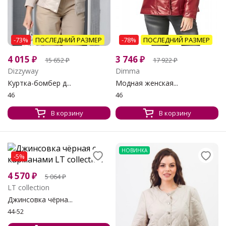
-73%
ПОСЛЕДНИЙ РАЗМЕР
-78%
ПОСЛЕДНИЙ РАЗМЕР
4 015
₽
3 746
₽
15 652
₽
17 922
₽
Dizzyway
Dimma
Куртка-бомбер д...
Модная женская...
46
46
В корзину
В корзину
НОВИНКА
-5%
4 570
₽
5 064
₽
LT collection
Джинсовка чёрна...
44-52