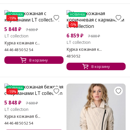
НОВИНКА
НОВИНКА
-19%
-5%
5 848
₽
7 600
₽
6 859
₽
LT collection
7 600
₽
LT collection
Курка кожаная с...
Курка кожаная к...
44 46 48 50 52 54
48 50 52
В корзину
В корзину
НОВИНКА
-19%
5 848
₽
7 600
₽
LT collection
Курка кожаная б...
44 46 48 50 52 54