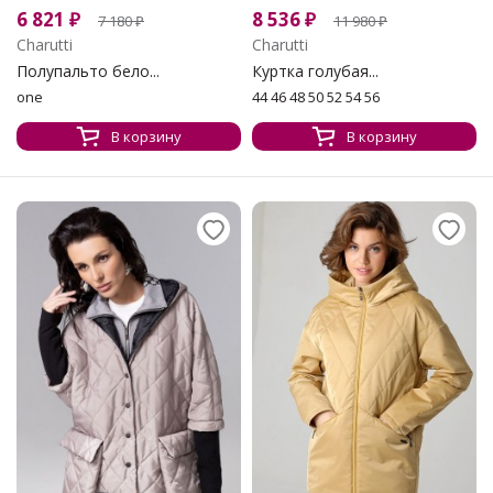
6 821
₽
8 536
₽
7 180
₽
11 980
₽
Charutti
Charutti
Полупальто бело...
Куртка голубая...
one
44 46 48 50 52 54 56
В корзину
В корзину