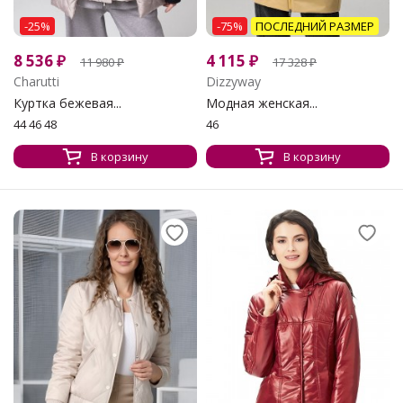
-25%
-75%
ПОСЛЕДНИЙ РАЗМЕР
8 536
₽
4 115
₽
11 980
₽
17 328
₽
Charutti
Dizzyway
Куртка бежевая...
Модная женская...
44 46 48
46
В корзину
В корзину