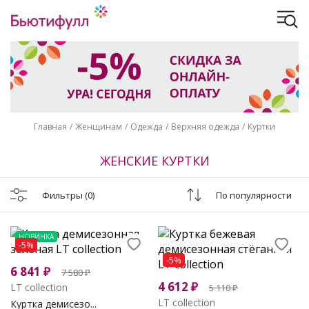
Главная
Женщинам
Одежда
Верхняя одежда
Куртки
ЖЕНСКИЕ КУРТКИ
Фильтры
(0)
По популярности
НОВИНКА
-5%
-5%
6 841
₽
7 580
₽
4 612
₽
LT collection
5 110
₽
LT collection
Куртка демисезо...