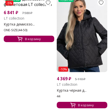
НОВИНКА
НОВИНКА
-5%
6 841
₽
7 580
₽
LT collection
Куртка демисезо...
ONE-SIZE(44-50)
В корзину
-10%
4 369
₽
5 110
₽
LT collection
Куртка чёрная д...
44
В корзину