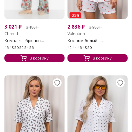
-25%
3 021
₽
2 836
₽
3 180
₽
3 980
₽
Charutti
Valentina
Комплект брючны...
Костюм белый с...
46 48 50 52 54 56
42 44 46 48 50
В корзину
В корзину