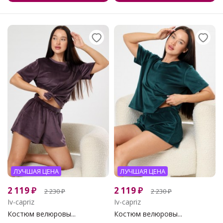
ЛУЧШАЯ ЦЕНА
ЛУЧШАЯ ЦЕНА
2 119
₽
2 119
₽
2 230
₽
2 230
₽
Iv-capriz
Iv-capriz
Костюм велюровы...
Костюм велюровы...