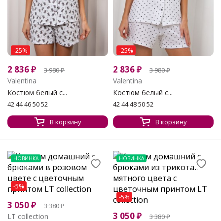
-25%
-25%
2 836
₽
2 836
₽
3 980
₽
3 980
₽
Valentina
Valentina
Костюм белый с...
Костюм белый с...
42 44 46 50 52
42 44 48 50 52
В корзину
В корзину
НОВИНКА
НОВИНКА
-5%
-5%
3 050
₽
3 380
₽
3 050
₽
LT collection
3 380
₽