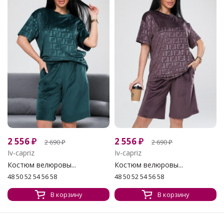
2 556
₽
2 556
₽
2 690
₽
2 690
₽
Iv-capriz
Iv-capriz
Костюм велюровы...
Костюм велюровы...
48 50 52 54 56 58
48 50 52 54 56 58
В корзину
В корзину