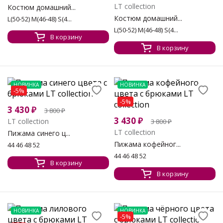
LT collection
Костюм домашний...
Костюм домашний...
L(50-52) M(46-48) S(4...
L(50-52) M(46-48) S(4...
В корзину
В корзину
НОВИНКА
НОВИНКА
-5%
-5%
3 430
₽
3 800
₽
3 430
₽
LT collection
3 800
₽
LT collection
Пижама синего ц...
Пижама кофейног...
44 46 48 52
44 46 48 52
В корзину
В корзину
НОВИНКА
НОВИНКА
-5%