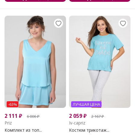
-63%
ЛУЧШАЯ ЦЕНА
2 111
₽
2 059
₽
6 006
₽
2 167
₽
Priz
Iv-capriz
Комплект из топ...
Костюм трикотаж...