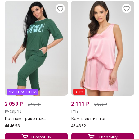
ЛУЧШАЯ ЦЕНА
-63%
2 059
₽
2 111
₽
2 167
₽
6 006
₽
Iv-capriz
Priz
Костюм трикотаж...
Комплект из топ...
44 46 58
46 48 52
В корзину
В корзину