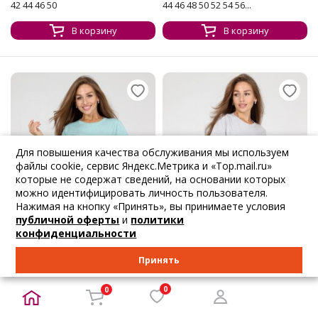
42 44 46 50
44 46 48 50 52 54 56...
В корзину
В корзину
Для повышения качества обслуживания мы используем
файлы cookie, сервис Яндекс.Метрика и «Top.mail.ru»
которые не содержат сведений, на основании которых
можно идентифицировать личность пользователя.
Нажимая на кнопку «Принять», вы принимаете условия
публичной оферты
и
политики
конфиденциальности
Принять
ЛУЧШАЯ ЦЕНА
ЛУЧШАЯ ЦЕНА
0
0
2 059
₽
2 059
₽
2 167
₽
2 167
₽