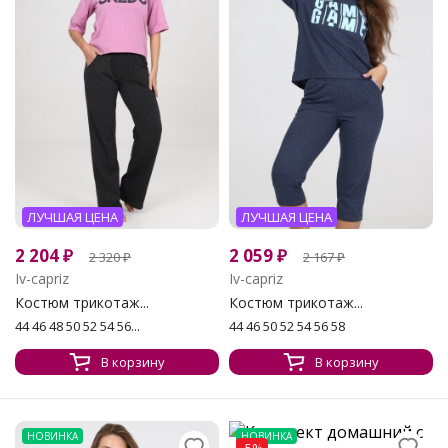
ЛУЧШАЯ ЦЕНА
ЛУЧШАЯ ЦЕНА
2 204
₽
2 059
₽
2 320
₽
2 167
₽
Iv-capriz
Iv-capriz
Костюм трикотаж...
Костюм трикотаж...
44 46 48 50 52 54 56...
44 46 50 52 54 56 58
В корзину
В корзину
НОВИНКА
НОВИНКА