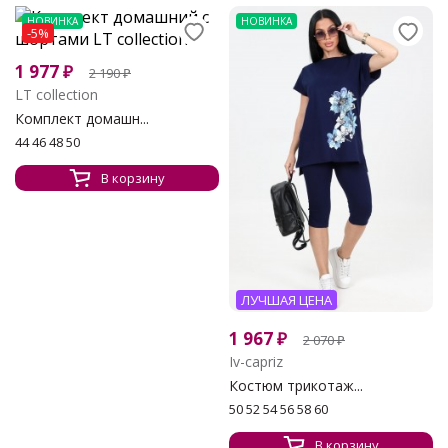
НОВИНКА
НОВИНКА
-5%
1 977
₽
2 190
₽
LT collection
Комплект домашн...
44 46 48 50
В корзину
ЛУЧШАЯ ЦЕНА
1 967
₽
2 070
₽
Iv-capriz
Костюм трикотаж...
50 52 54 56 58 60
В корзину