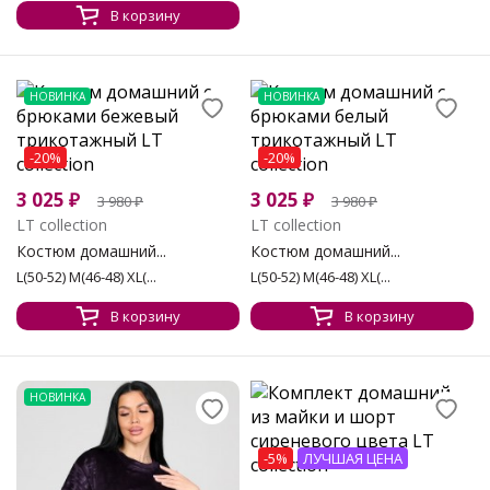
В корзину
НОВИНКА
НОВИНКА
-20%
-20%
3 025
₽
3 025
₽
3 980
₽
3 980
₽
LT collection
LT collection
Костюм домашний...
Костюм домашний...
L(50-52) M(46-48) XL(...
L(50-52) M(46-48) XL(...
В корзину
В корзину
НОВИНКА
-5%
ЛУЧШАЯ ЦЕНА