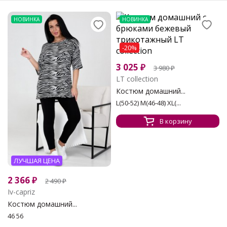
НОВИНКА
НОВИНКА
-20%
3 025
₽
3 980
₽
LT collection
Костюм домашний...
L(50-52) M(46-48) XL(...
В корзину
ЛУЧШАЯ ЦЕНА
2 366
₽
2 490
₽
Iv-capriz
Костюм домашний...
46 56