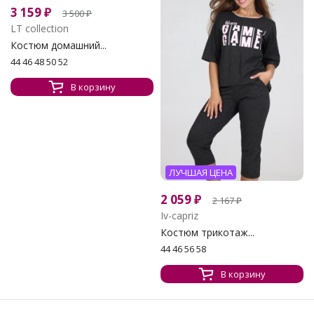
3 159
₽
3 500
₽
LT collection
Костюм домашний...
44 46 48 50 52
В корзину
ЛУЧШАЯ ЦЕНА
2 059
₽
2 167
₽
Iv-capriz
Костюм трикотаж...
44 46 56 58
В корзину