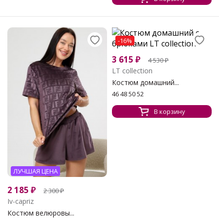
-16%
3 615
₽
4 530
₽
LT collection
Костюм домашний...
46 48 50 52
В корзину
ЛУЧШАЯ ЦЕНА
2 185
₽
2 300
₽
Iv-capriz
Костюм велюровы...