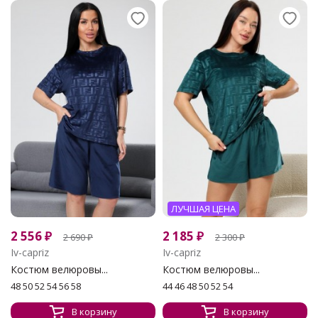
ЛУЧШАЯ ЦЕНА
2 556
₽
2 185
₽
2 690
₽
2 300
₽
Iv-capriz
Iv-capriz
Костюм велюровы...
Костюм велюровы...
48 50 52 54 56 58
44 46 48 50 52 54
В корзину
В корзину