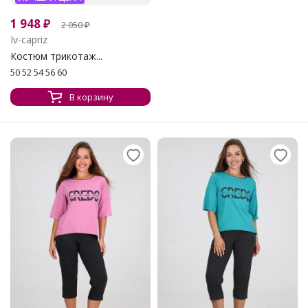
1 948
₽
2 050
₽
Iv-capriz
Костюм трикотаж...
50 52 54 56 60
В корзину