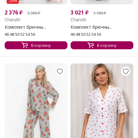
-26%
2 376
₽
3 021
₽
3 380
₽
3 180
₽
Charutti
Charutti
Комплект брючны...
Комплект брючны...
46 48 50 52 54 56
46 48 50 52 54 56
В корзину
В корзину