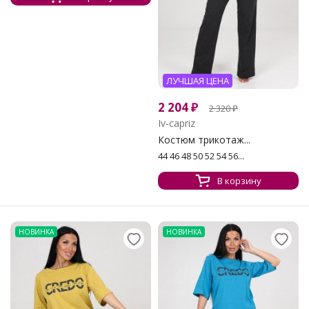
ЛУЧШАЯ ЦЕНА
2 204
₽
2 320
₽
Iv-capriz
Костюм трикотаж...
44 46 48 50 52 54 56...
В корзину
НОВИНКА
НОВИНКА