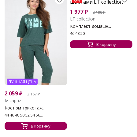
-5%
1 977
₽
2 190
₽
LT collection
Комплект домашн...
46 48 50
В корзину
ЛУЧШАЯ ЦЕНА
2 059
₽
2 167
₽
Iv-capriz
Костюм трикотаж...
44 46 48 50 52 54 56...
В корзину