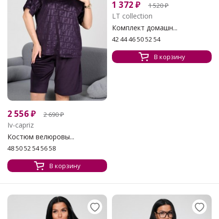
1 372
₽
1 520
₽
LT collection
Комплект домашн...
42 44 46 50 52 54
В корзину
2 556
₽
2 690
₽
Iv-capriz
Костюм велюровы...
48 50 52 54 56 58
В корзину