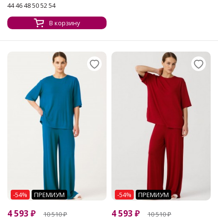
44 46 48 50 52 54
В корзину
-54%
ПРЕМИУМ
-54%
ПРЕМИУМ
4 593
₽
4 593
₽
10 510
₽
10 510
₽