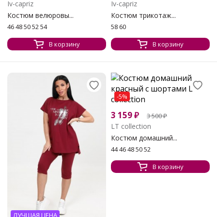
Iv-capriz
Iv-capriz
Костюм велюровы...
Костюм трикотаж...
46 48 50 52 54
58 60
В корзину
В корзину
-5%
3 159
₽
3 500
₽
LT collection
Костюм домашний...
44 46 48 50 52
В корзину
ЛУЧШАЯ ЦЕНА