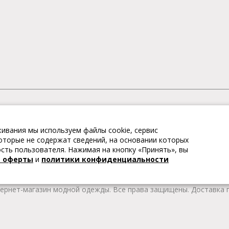
АГАЗИН МОДНОЙ ОДЕЖДЫ
ивания мы используем файлы cookie, сервис
– это коллекции модной женской, мужской, детской одежды и об
 которые не содержат сведений, на основании которых
те качественные товары из Европы по привлекательным ценам!
ть пользователя. Нажимая на кнопку «Принять», вы
 брендов. В каталоге представлена модная одежда различных цв
й оферты
и
политики конфиденциальности
т удобной женской и мужской обуви на любой сезон. Весь това
тернет-магазин модной одежды. Все права защищены. Доставка п