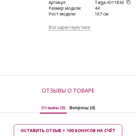
Артикул:
Taiga-Ю11836
Размер модели:
44
Рост модели:
167 см
Состав:
Полиэстер 100%
Тип ткани:
Трикотаж
Все характеристики
Длина:
65 см
Сезон:
Весна, Весна/Лето,
Демисезон, Зима,
Круглогодичный, Ле
Осень/Зима
Производитель:
LT collection
ОТЗЫВЫ О ТОВАРЕ
Отзывы (0)
Вопросы (0)
ОСТАВИТЬ ОТЗЫВ + 100 БОНУСОВ НА СЧЁТ