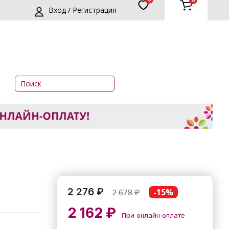
0
Вход / Регистрация
2 276 ₽
-15%
2 678
₽
2 162 ₽
При онлайн оплате