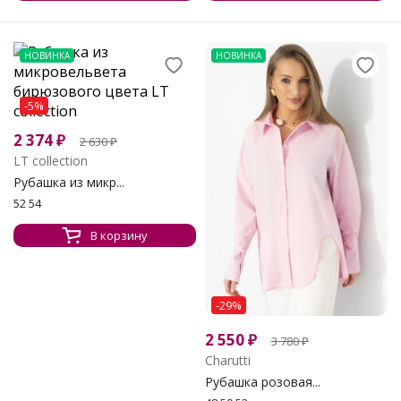
НОВИНКА
НОВИНКА
-5%
2 374
₽
2 630
₽
LT collection
Рубашка из микр...
52 54
В корзину
-29%
2 550
₽
3 780
₽
Charutti
Рубашка розовая...