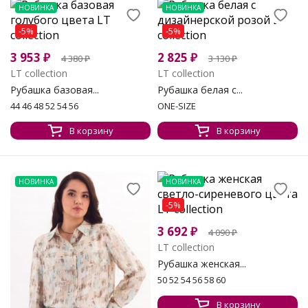
НОВИНКА
НОВИНКА
-5%
-5%
3 953
₽
2 825
₽
4 380
₽
3 130
₽
LT collection
LT collection
Рубашка базовая...
Рубашка белая с...
44 46 48 52 54 56
ONE-SIZE
В корзину
В корзину
НОВИНКА
НОВИНКА
-5%
3 692
₽
4 090
₽
LT collection
Рубашка женская...
50 52 54 56 58 60
В корзину