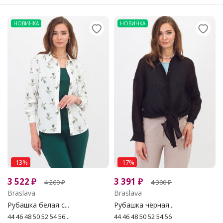
НОВИНКА
НОВИНКА
-13%
-17%
3 522
₽
3 391
₽
4 260
₽
4 300
₽
Braslava
Braslava
Рубашка белая с...
Рубашка чёрная...
44 46 48 50 52 54 56...
44 46 48 50 52 54 56