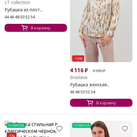
LT collection
Рубашка из плот...
44 46 48 50 52 54
В корзину
-13%
4 116
₽
4 980
₽
Braslava
Рубашка женская...
46 48 50 52 54
В корзину
НОВИНКА
НОВИНКА
-5%