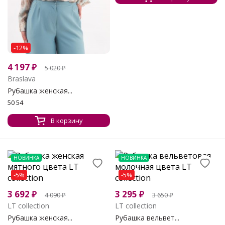
-12%
4 197
₽
5 020
₽
Braslava
Рубашка женская...
50 54
В корзину
НОВИНКА
НОВИНКА
-5%
-5%
3 692
₽
3 295
₽
4 090
₽
3 650
₽
LT collection
LT collection
Рубашка женская...
Рубашка вельвет...