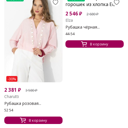
2 546
₽
2 680
₽
Elza
Рубашка чёрная...
44-54
В корзину
-30%
2 381
₽
3 580
₽
Charutti
Рубашка розовая...
52 54
В корзину