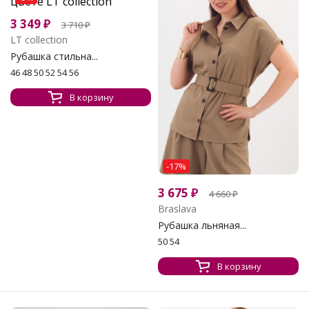
3 349
₽
3 710
₽
LT collection
Рубашка стильна...
46 48 50 52 54 56
В корзину
-17%
3 675
₽
4 660
₽
Braslava
Рубашка льняная...
50 54
В корзину