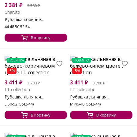
2 381
₽
3 580
₽
Charutti
Рубашка коричне...
44 48 50 52 54
В корзину
НОВИНКА
НОВИНКА
-5%
-5%
3 411
₽
3 411
₽
3 780
₽
3 780
₽
LT collection
LT collection
Рубашка льняная...
Рубашка льняная...
L(50-52) S(42-44)
M(46-48) S(42-44)
В корзину
В корзину