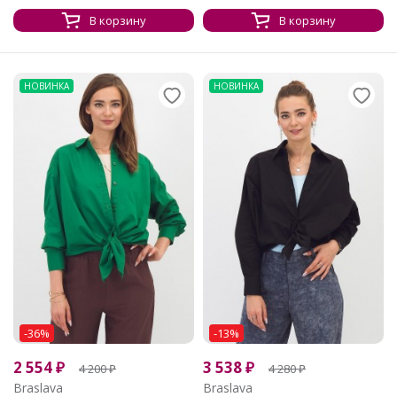
В корзину
В корзину
НОВИНКА
НОВИНКА
-36%
-13%
2 554
₽
3 538
₽
4 200
₽
4 280
₽
Braslava
Braslava