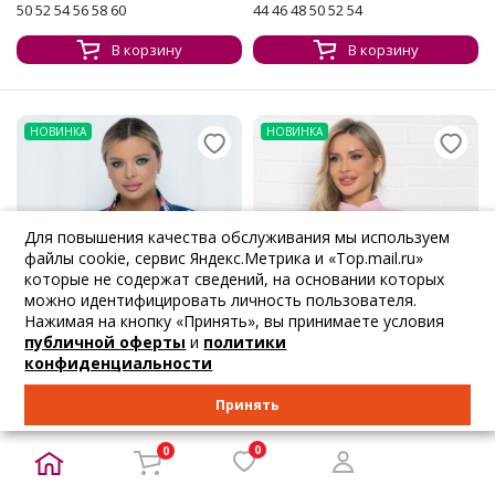
50 52 54 56 58 60
44 46 48 50 52 54
В корзину
В корзину
НОВИНКА
НОВИНКА
Для повышения качества обслуживания мы используем
файлы cookie, сервис Яндекс.Метрика и «Top.mail.ru»
которые не содержат сведений, на основании которых
можно идентифицировать личность пользователя.
Нажимая на кнопку «Принять», вы принимаете условия
публичной оферты
и
политики
конфиденциальности
Принять
-5%
0
0
3 021
₽
2 771
₽
3 180
₽
3 070
₽