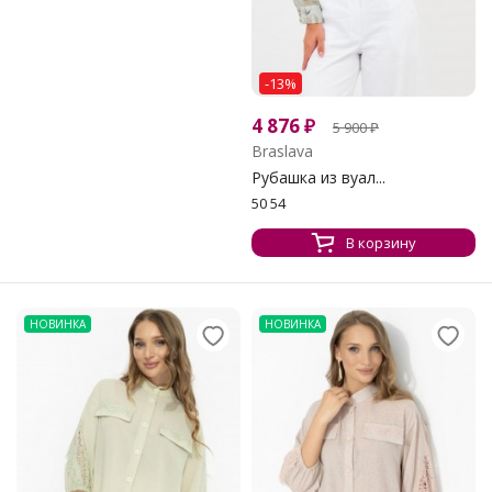
-13%
4 876
₽
5 900
₽
Braslava
Рубашка из вуал...
50 54
В корзину
НОВИНКА
НОВИНКА