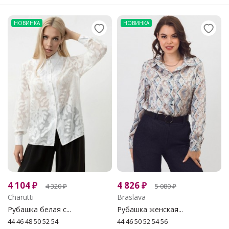
НОВИНКА
НОВИНКА
4 104
₽
4 826
₽
4 320
₽
5 080
₽
Charutti
Braslava
Рубашка белая с...
Рубашка женская...
44 46 48 50 52 54
44 46 50 52 54 56