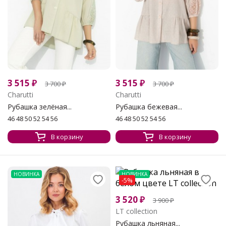
3 515
₽
3 515
₽
3 700
₽
3 700
₽
Charutti
Charutti
Рубашка зелёная...
Рубашка бежевая...
46 48 50 52 54 56
46 48 50 52 54 56
В корзину
В корзину
НОВИНКА
НОВИНКА
-5%
3 520
₽
3 900
₽
LT collection
Рубашка льняная...