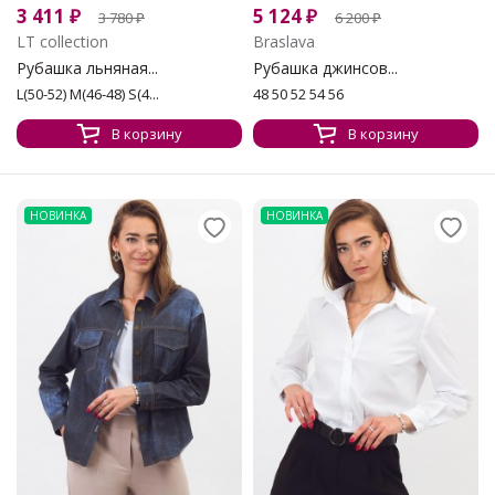
3 411
₽
5 124
₽
3 780
₽
6 200
₽
LT collection
Braslava
Рубашка льняная...
Рубашка джинсов...
L(50-52) M(46-48) S(4...
48 50 52 54 56
В корзину
В корзину
НОВИНКА
НОВИНКА