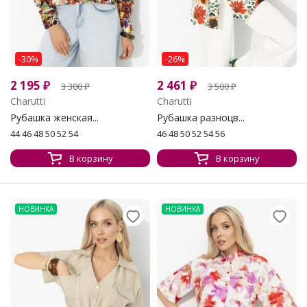
-30%
-26%
2 195
₽
2 461
₽
3 300
₽
3 500
₽
Charutti
Charutti
Рубашка женская...
Рубашка разноцв...
44 46 48 50 52 54
46 48 50 52 54 56
В корзину
В корзину
НОВИНКА
НОВИНКА