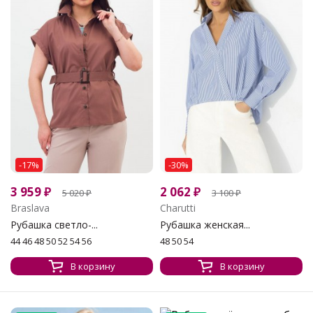
-17%
-30%
3 959
₽
2 062
₽
5 020
₽
3 100
₽
Braslava
Charutti
Рубашка светло-...
Рубашка женская...
44 46 48 50 52 54 56
48 50 54
В корзину
В корзину