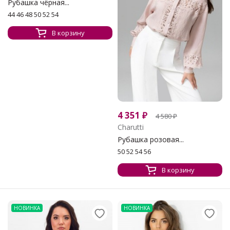
Рубашка чёрная...
44 46 48 50 52 54
В корзину
4 351
₽
4 580
₽
Charutti
Рубашка розовая...
50 52 54 56
В корзину
НОВИНКА
НОВИНКА