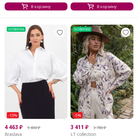
В корзину
В корзину
НОВИНКА
НОВИНКА
-13%
-5%
4 463
₽
3 411
₽
5 400
₽
3 780
₽
Braslava
LT collection