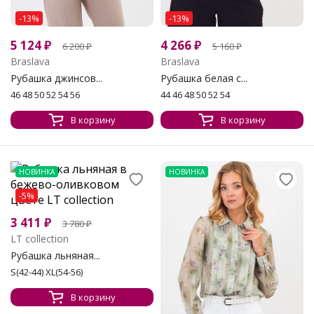
-13%
-13%
5 124
₽
4 266
₽
6 200
₽
5 160
₽
Braslava
Braslava
Рубашка джинсов...
Рубашка белая с...
46 48 50 52 54 56
44 46 48 50 52 54
В корзину
В корзину
НОВИНКА
НОВИНКА
-5%
3 411
₽
3 780
₽
LT collection
Рубашка льняная...
S(42-44) XL(54-56)
В корзину