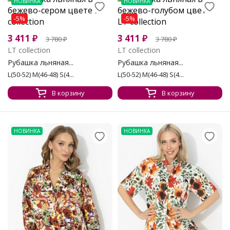
НОВИНКА
НОВИНКА
-5%
-5%
3 411
₽
3 411
₽
3 780
₽
3 780
₽
LT collection
LT collection
Рубашка льняная...
Рубашка льняная...
L(50-52) M(46-48) S(4...
L(50-52) M(46-48) S(4...
В корзину
В корзину
НОВИНКА
НОВИНКА