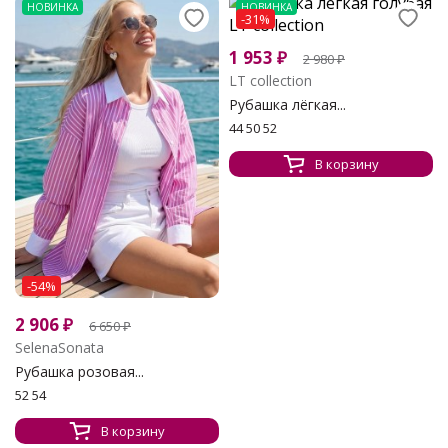
НОВИНКА
НОВИНКА
-31%
1 953
₽
2 980
₽
LT collection
Рубашка лёгкая...
44 50 52
В корзину
-54%
2 906
₽
6 650
₽
SelenaSonata
Рубашка розовая...
52 54
В корзину