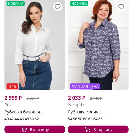
НОВИНКА
НОВИНКА
-54%
ЛУЧШАЯ ЦЕНА
2 999
₽
2 033
₽
6 864
₽
2 140
₽
Priz
Iv-capriz
Рубашка базовая...
Рубашка синяя с...
40 42 44 46 48 50 52...
54 56 58 60 62 64 66...
В корзину
В корзину