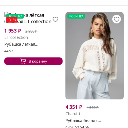
НОВИНКА
НОВИНКА
-31%
1 953
₽
2 980
₽
LT collection
Рубашка лёгкая...
44 52
В корзину
4 351
₽
4 580
₽
Charutti
Рубашка белая с...
48 50 52 54 56