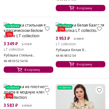
В корзину
НОВИНКА
НОВИНКА
-5%
-5%
3 953
₽
4 380
₽
3 349
₽
LT collection
3 710
₽
LT collection
Рубашка белая б...
Рубашка стильна...
44 46 48 52 54
46 48 50 52 54 56
В корзину
В корзину
НОВИНКА
НОВИНКА
-5%
3 583
₽
3 970
₽