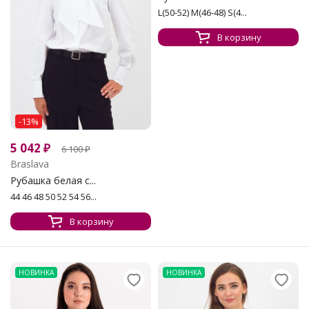
L(50-52) M(46-48) S(4...
В корзину
-13%
5 042
₽
6 100
₽
Braslava
Рубашка белая с...
44 46 48 50 52 54 56...
В корзину
НОВИНКА
НОВИНКА