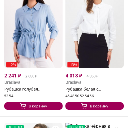
-12%
-13%
2 241
₽
4 018
₽
2 680
₽
4 860
₽
Braslava
Braslava
Рубашка голубая...
Рубашка белая с...
52 54
46 48 50 52 54 56
В корзину
В корзину
НОВИНКА
НОВИНКА