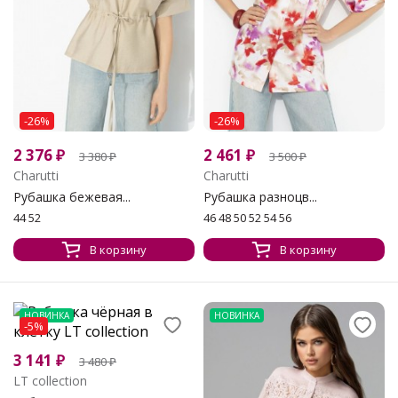
-26%
-26%
2 376
₽
2 461
₽
3 380
₽
3 500
₽
Charutti
Charutti
Рубашка бежевая...
Рубашка разноцв...
44 52
46 48 50 52 54 56
В корзину
В корзину
НОВИНКА
НОВИНКА
-5%
3 141
₽
3 480
₽
LT collection