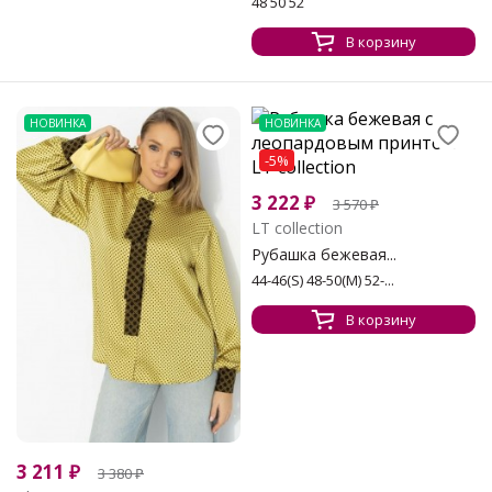
48 50 52
В корзину
НОВИНКА
НОВИНКА
-5%
3 222
₽
3 570
₽
LT collection
Рубашка бежевая...
44-46(S) 48-50(М) 52-...
В корзину
3 211
₽
3 380
₽