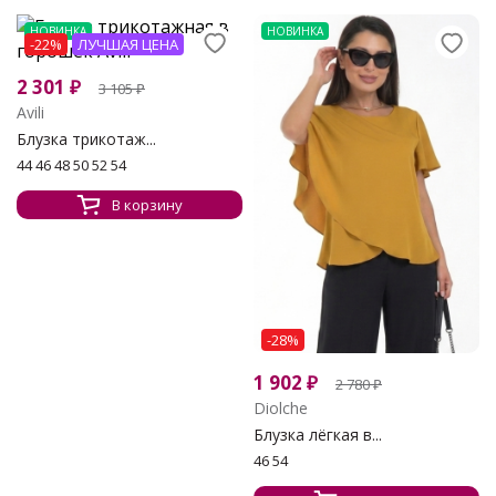
НОВИНКА
НОВИНКА
-22%
ЛУЧШАЯ ЦЕНА
2 301
₽
3 105
₽
Avili
Блузка трикотаж...
44 46 48 50 52 54
В корзину
-28%
1 902
₽
2 780
₽
Diolche
Блузка лёгкая в...
46 54