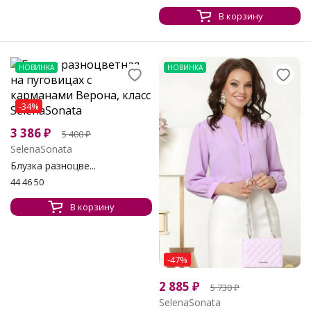
В корзину
НОВИНКА
НОВИНКА
-34%
3 386
₽
5 400
₽
SelenaSonata
Блузка разноцве...
44 46 50
В корзину
-47%
2 885
₽
5 730
₽
SelenaSonata