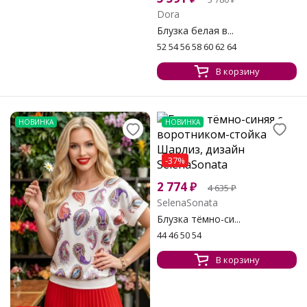
Dora
Блузка белая в...
52 54 56 58 60 62 64
В корзину
НОВИНКА
НОВИНКА
-37%
2 774
₽
4 635
₽
SelenaSonata
Блузка тёмно-си...
44 46 50 54
В корзину