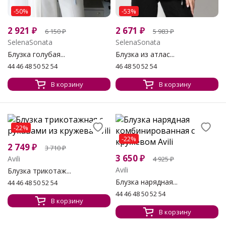
-50%
-53%
2 921
₽
2 671
₽
6 150
₽
5 983
₽
SelenaSonata
SelenaSonata
Блузка голубая...
Блузка из атлас...
44 46 48 50 52 54
46 48 50 52 54
В корзину
В корзину
-22%
-22%
2 749
₽
3 710
₽
3 650
₽
Avili
4 925
₽
Avili
Блузка трикотаж...
Блузка нарядная...
44 46 48 50 52 54
44 46 48 50 52 54
В корзину
В корзину