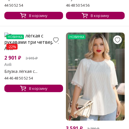
44 50 52 54
46 48 50 54 56
В корзину
В корзину
НОВИНКА
НОВИНКА
-22%
2 901
₽
3 915
₽
Avili
Блузка лёгкая с...
44 46 48 50 52 54
В корзину
3 591
₽
3 780
₽