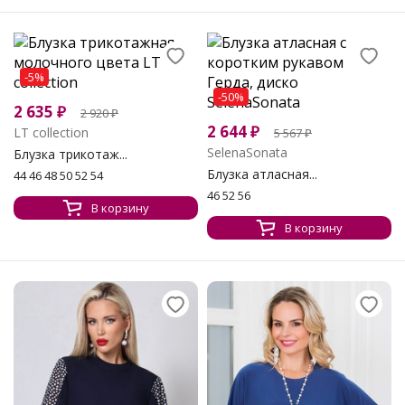
-5%
-50%
2 635
₽
2 920
₽
2 644
₽
LT collection
5 567
₽
SelenaSonata
Блузка трикотаж...
Блузка атласная...
44 46 48 50 52 54
46 52 56
В корзину
В корзину