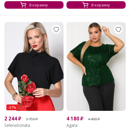
В корзину
В корзину
-37%
2 244
₽
4 180
₽
3 750
₽
4 400
₽
SelenaSonata
Agata