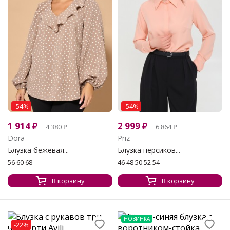
-54%
-54%
1 914
₽
2 999
₽
4 380
₽
6 864
₽
Dora
Priz
Блузка бежевая...
Блузка персиков...
56 60 68
46 48 50 52 54
В корзину
В корзину
НОВИНКА
-22%