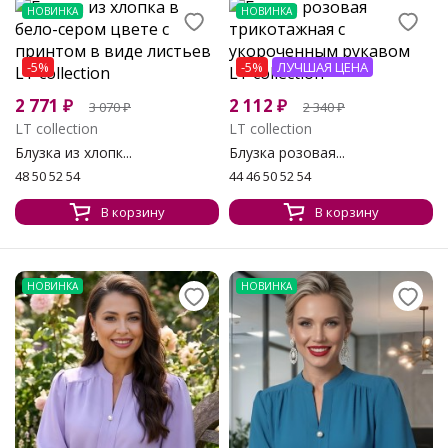
НОВИНКА
НОВИНКА
-5%
-5%
ЛУЧШАЯ ЦЕНА
2 771
₽
2 112
₽
3 070
₽
2 340
₽
LT collection
LT collection
Блузка из хлопк...
Блузка розовая...
48 50 52 54
44 46 50 52 54
В корзину
В корзину
НОВИНКА
НОВИНКА