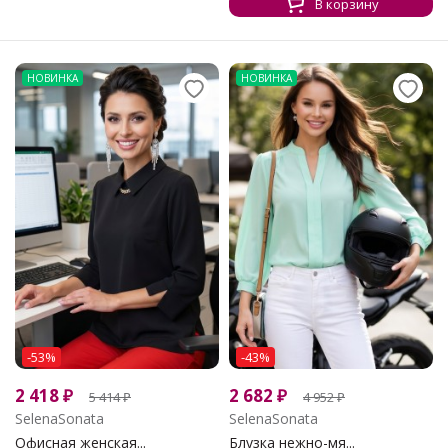
В корзину
НОВИНКА
НОВИНКА
-53%
-43%
2 418
₽
2 682
₽
5 414
₽
4 952
₽
SelenaSonata
SelenaSonata
Офисная женская...
Блузка нежно-мя...