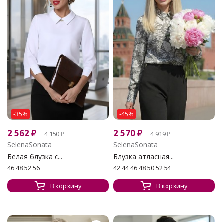
-35%
-45%
2 562
₽
2 570
₽
4 150
₽
4 919
₽
SelenaSonata
SelenaSonata
Белая блузка с...
Блузка атласная...
46 48 52 56
42 44 46 48 50 52 54
В корзину
В корзину