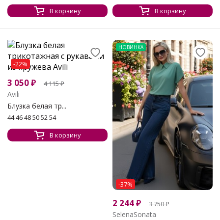
В корзину
В корзину
НОВИНКА
-22%
3 050
₽
4 115
₽
Avili
Блузка белая тр...
44 46 48 50 52 54
В корзину
-37%
2 244
₽
3 750
₽
SelenaSonata