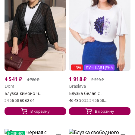
-13%
ЛУЧШАЯ ЦЕНА
4 541
₽
1 918
₽
4 780
₽
2 320
₽
Dora
Braslava
Блузка-кимоно ч...
Блузка белая с...
54 56 58 60 62 64
46 48 50 52 54 56 58...
В корзину
В корзину
НОВИНКА