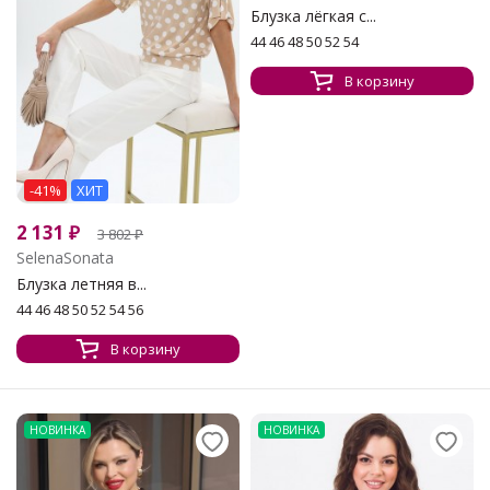
Блузка лёгкая с...
44 46 48 50 52 54
В корзину
-41%
ХИТ
2 131
₽
3 802
₽
SelenaSonata
Блузка летняя в...
44 46 48 50 52 54 56
В корзину
НОВИНКА
НОВИНКА