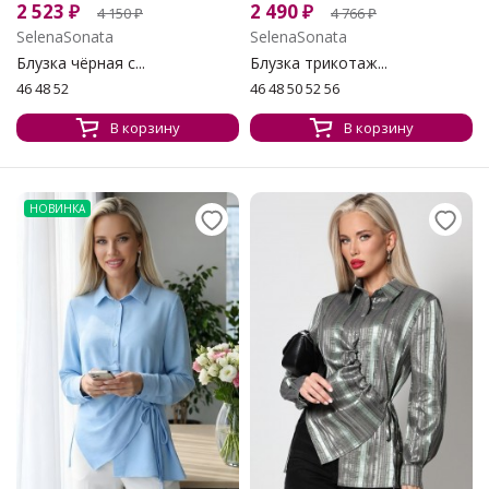
2 523
₽
2 490
₽
4 150
₽
4 766
₽
SelenaSonata
SelenaSonata
Блузка чёрная с...
Блузка трикотаж...
46 48 52
46 48 50 52 56
В корзину
В корзину
НОВИНКА