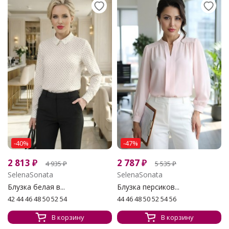
-40%
-47%
2 813
₽
2 787
₽
4 935
₽
5 535
₽
SelenaSonata
SelenaSonata
Блузка белая в...
Блузка персиков...
42 44 46 48 50 52 54
44 46 48 50 52 54 56
В корзину
В корзину