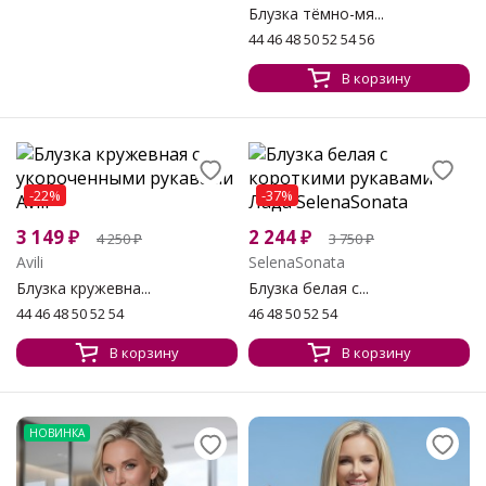
Блузка тёмно-мя...
44 46 48 50 52 54 56
В корзину
-22%
-37%
3 149
₽
2 244
₽
4 250
₽
3 750
₽
Avili
SelenaSonata
Блузка кружевна...
Блузка белая с...
44 46 48 50 52 54
46 48 50 52 54
В корзину
В корзину
НОВИНКА