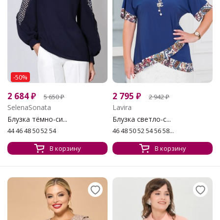
-50%
2 684
₽
2 795
₽
5 650
₽
2 942
₽
SelenaSonata
Lavira
Блузка тёмно-си...
Блузка светло-с...
44 46 48 50 52 54
46 48 50 52 54 56 58...
В корзину
В корзину