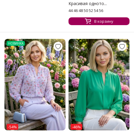
Красивая одното...
44 46 48 50 52 54 56
В корзину
НОВИНКА
-54%
-46%