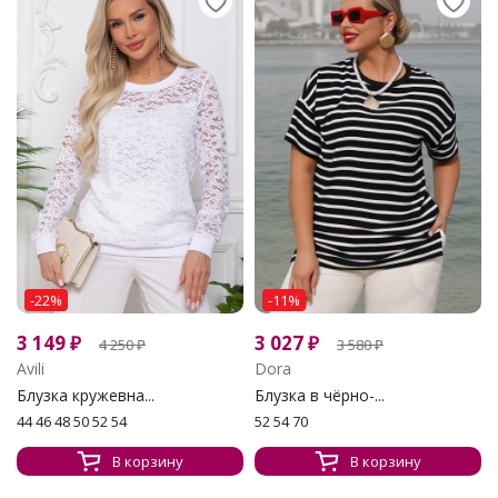
-22%
-11%
3 149
₽
3 027
₽
4 250
₽
3 580
₽
Avili
Dora
Блузка кружевна...
Блузка в чёрно-...
44 46 48 50 52 54
52 54 70
В корзину
В корзину