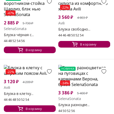
-22%
-47%
3 560
₽
4 803
₽
2 885
₽
Avili
5 730
₽
SelenaSonata
Блузка свободно...
Блузка чёрная с...
44 46 48 50 52 54
44 48 52 54 56
В корзину
В корзину
НОВИНКА
-22%
3 120
₽
4 209
₽
-34%
Avili
3 386
₽
5 400
₽
Блузка в клетку...
SelenaSonata
44 46 48 50 52 54
Блузка разноцве...
В корзину
44 50 52 56