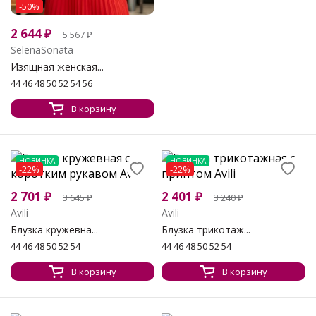
-50%
2 644
₽
5 567
₽
SelenaSonata
Изящная женская...
44 46 48 50 52 54 56
В корзину
НОВИНКА
НОВИНКА
-22%
-22%
2 701
₽
2 401
₽
3 645
₽
3 240
₽
Avili
Avili
Блузка кружевна...
Блузка трикотаж...
44 46 48 50 52 54
44 46 48 50 52 54
В корзину
В корзину