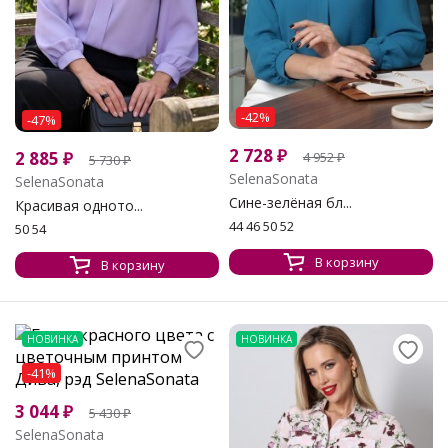
-42%
-47%
2 728
₽
2 885
₽
4 952
₽
5 730
₽
SelenaSonata
SelenaSonata
Сине-зелёная бл...
Красивая одното...
44 46 50 52
50 54
В корзину
В корзину
НОВИНКА
НОВИНКА
-41%
3 044
₽
5 430
₽
SelenaSonata