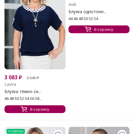
Avili
Блузка однотонн...
44 46 48 50 52 54
В корзину
3 083
₽
3 245
₽
Lavira
Блузка тёмно-си...
46 48 50 52 54 56 58...
В корзину
НОВИНКА