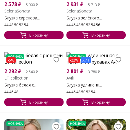
2 578
₽
2 931
₽
5 900
₽
5 713
₽
SelenaSonata
SelenaSonata
Блузка сиренева...
Блузка зелёного...
44 48 50 52 54
44 46 48 50 52 54 56
В корзину
В корзину
НОВИНКА
НОВИНКА
-5%
-22%
ХИТ
2 292
₽
2 801
₽
2 540
₽
3 780
₽
LT collection
Avili
Блузка белая с...
Блузка удлинённ...
44 46 48
44 46 48 50 52 54
В корзину
В корзину
НОВИНКА
НОВИНКА