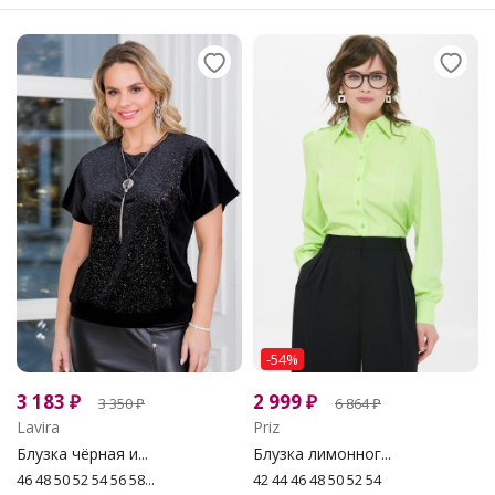
-54%
3 183
₽
2 999
₽
3 350
₽
6 864
₽
Lavira
Priz
Блузка чёрная и...
Блузка лимонног...
46 48 50 52 54 56 58...
42 44 46 48 50 52 54