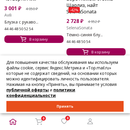
3 001
₽
4 050
₽
-42%
Avili
2 728
₽
4 952
₽
Блузка с рукаво...
SelenaSonata
44 46 48 50 52 54
Тёмно-синяя блу...
В корзину
44 46 48 50 54
В корзину
Для повышения качества обслуживания мы используем
файлы cookie, сервис Яндекс.Метрика и «Top.mail.ru»
которые не содержат сведений, на основании которых
НОВИНКА
можно идентифицировать личность пользователя.
Нажимая на кнопку «Принять», вы принимаете условия
-42%
публичной оферты
и
политики
конфиденциальности
2 728
₽
4 952
₽
Принять
SelenaSonata
Блузка красная...
0
0
44 46 48 52 54 56