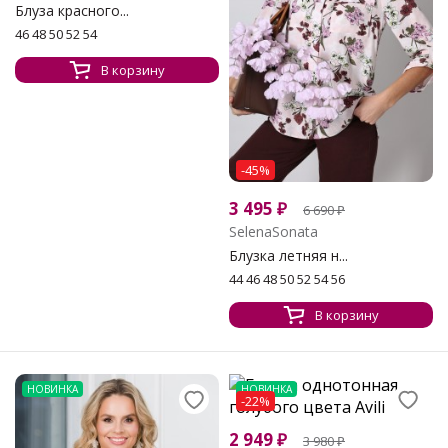
Блуза красного...
46 48 50 52 54
В корзину
-45%
3 495
₽
6 690
₽
SelenaSonata
Блузка летняя н...
44 46 48 50 52 54 56
В корзину
НОВИНКА
НОВИНКА
-22%
2 949
₽
3 980
₽