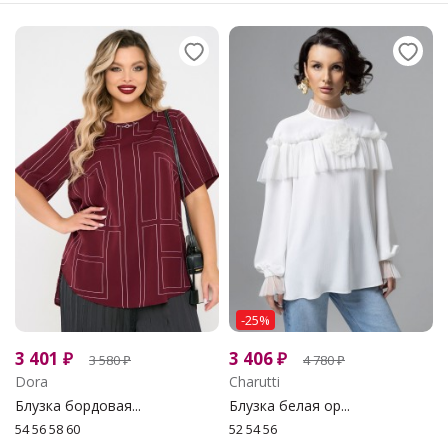
-25%
3 401
₽
3 406
₽
3 580
₽
4 780
₽
Dora
Charutti
Блузка бордовая...
Блузка белая ор...
54 56 58 60
52 54 56