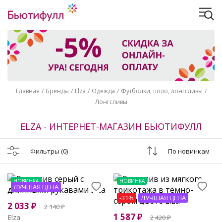
Главная
Бренды
Elza
Одежда
Футболки, поло, лонгсливы
Лонгсливы
ELZA - ИНТЕРНЕТ-МАГАЗИН БЬЮТИФУЛЛ
Фильтры
(0)
По новинкам
НОВИНКА
НОВИНКА
ЛУЧШАЯ ЦЕНА
-31%
ЛУЧШАЯ ЦЕНА
2 033
₽
2 140
₽
1 587
₽
Elza
2 420
₽