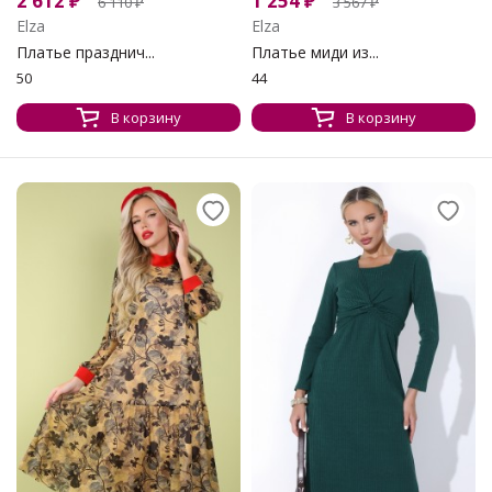
2 612
₽
1 254
₽
6 110
₽
3 567
₽
Elza
Elza
Платье празднич...
Платье миди из...
50
44
В корзину
В корзину