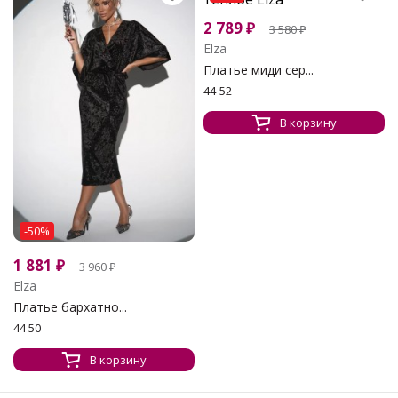
2 789
₽
3 580
₽
Elza
Платье миди сер...
44-52
В корзину
-50%
1 881
₽
3 960
₽
Elza
Платье бархатно...
44 50
В корзину