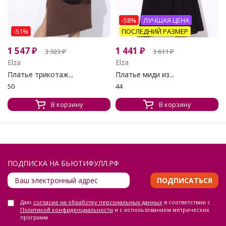
-58%
ЛУЧШАЯ ЦЕНА
-51%
ПОСЛЕДНИЙ РАЗМЕР
1 547
₽
1 441
₽
3 323
₽
3 611
₽
Elza
Elza
Платье трикотаж...
Платье миди из...
50
44
В корзину
В корзину
ПОДПИСКА НА БЬЮТИФУЛЛ.РФ
ПОДПИСАТЬСЯ
Даю
согласие на обработку персональных данных
в соответствии с
Политикой конфиденциальности
и с использованием метрических
программ