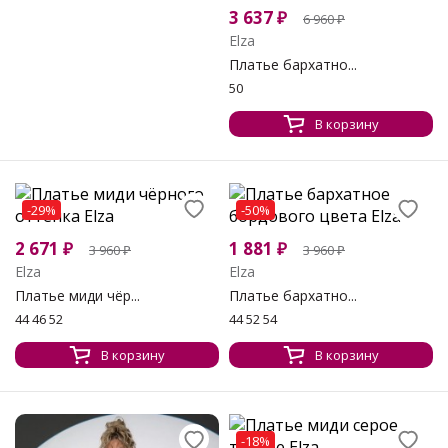
3 637
₽
6 960
₽
Elza
Платье бархатно...
50
В корзину
-29%
-50%
2 671
₽
1 881
₽
3 960
₽
3 960
₽
Elza
Elza
Платье миди чёр...
Платье бархатно...
44 46 52
44 52 54
В корзину
В корзину
-18%