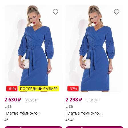
-61%
ПОСЛЕДНИЙ РАЗМЕР
-37%
2 630
₽
2 298
₽
7 098
₽
3 840
₽
Elza
Elza
Платье тёмно-го...
Платье тёмно-го...
46
46 48