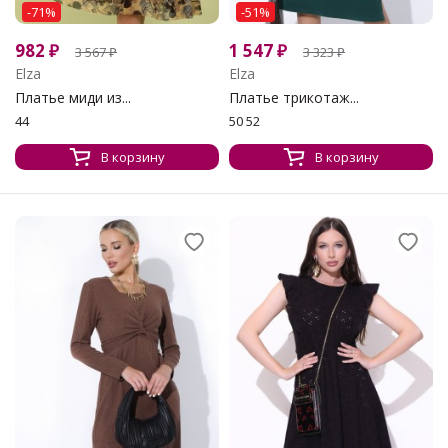
-71%
-51%
982
₽
1 547
₽
3 567
₽
3 323
₽
Elza
Elza
Платье миди из...
Платье трикотаж...
44
50 52
В корзину
В корзину