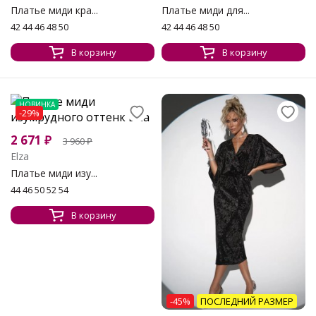
Платье миди кра...
Платье миди для...
42 44 46 48 50
42 44 46 48 50
В корзину
В корзину
НОВИНКА
-29%
2 671
₽
3 960
₽
Elza
Платье миди изу...
44 46 50 52 54
В корзину
-45%
ПОСЛЕДНИЙ РАЗМЕР