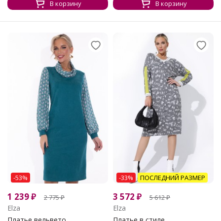
В корзину
В корзину
-53%
-33%
ПОСЛЕДНИЙ РАЗМЕР
1 239
₽
3 572
₽
2 775
₽
5 612
₽
Elza
Elza
Платье вельвето...
Платье в стиле...