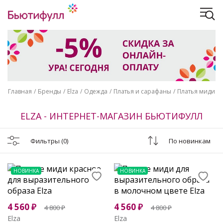
Главная
Бренды
Elza
Одежда
Платья и сарафаны
Платья миди
ELZA - ИНТЕРНЕТ-МАГАЗИН БЬЮТИФУЛЛ
Фильтры
(0)
По новинкам
НОВИНКА
НОВИНКА
4 560
₽
4 560
₽
4 800
₽
4 800
₽
Elza
Elza