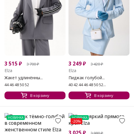
3 515
₽
3 249
₽
3 700
₽
3 420
₽
Elza
Elza
Жакет удлинённы...
Пиджак голубой...
44 46 48 50 52
40 42 44 46 48 50 52...
В корзину
В корзину
НОВИНКА
НОВИНКА
-20%
3 025
₽
3 980
₽