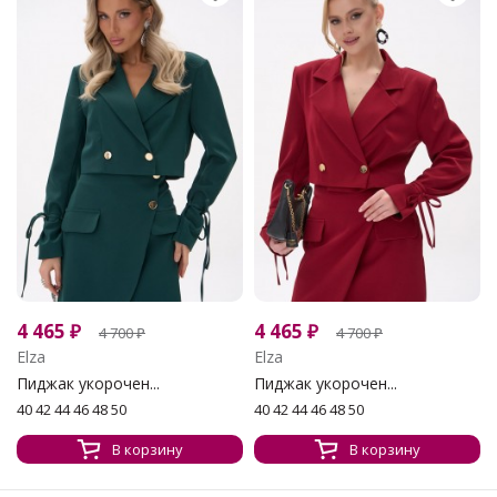
4 465
₽
4 465
₽
4 700
₽
4 700
₽
Elza
Elza
Пиджак укорочен...
Пиджак укорочен...
40 42 44 46 48 50
40 42 44 46 48 50
В корзину
В корзину