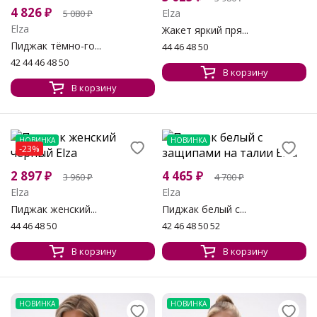
4 826
₽
Elza
5 080
₽
Elza
Жакет яркий пря...
Пиджак тёмно-го...
44 46 48 50
42 44 46 48 50
В корзину
В корзину
НОВИНКА
НОВИНКА
-23%
2 897
₽
4 465
₽
3 960
₽
4 700
₽
Elza
Elza
Пиджак женский...
Пиджак белый с...
44 46 48 50
42 46 48 50 52
В корзину
В корзину
НОВИНКА
НОВИНКА