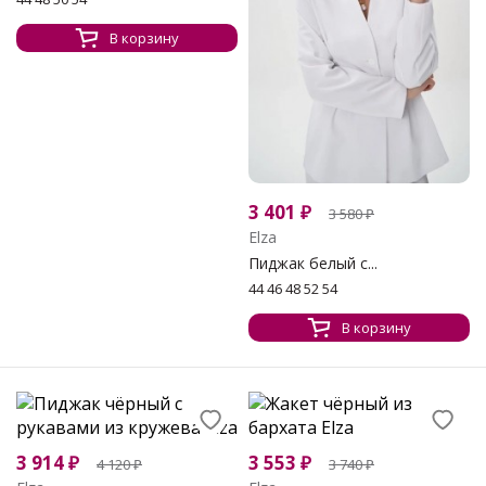
В корзину
3 401
₽
3 580
₽
Elza
Пиджак белый с...
44 46 48 52 54
В корзину
3 914
₽
3 553
₽
4 120
₽
3 740
₽