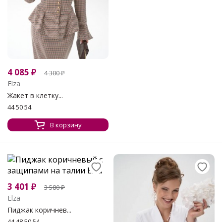
4 085
₽
4 300
₽
Elza
Жакет в клетку...
44 50 54
В корзину
3 401
₽
3 580
₽
Elza
Пиджак коричнев...
44 48 50 54