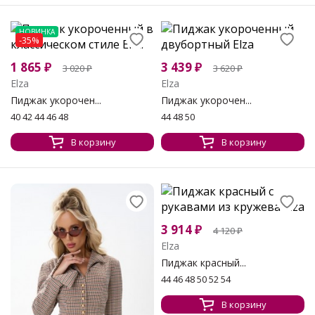
НОВИНКА
-35%
1 865
₽
3 439
₽
3 020
₽
3 620
₽
Elza
Elza
Пиджак укорочен...
Пиджак укорочен...
40 42 44 46 48
44 48 50
В корзину
В корзину
3 914
₽
4 120
₽
Elza
Пиджак красный...
44 46 48 50 52 54
В корзину