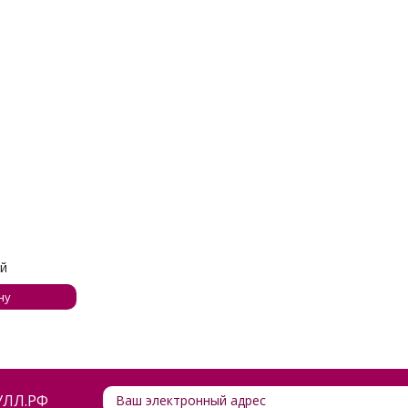
ый
ну
ЛЛ.РФ