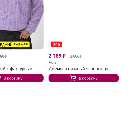
ЕДНИЙ РАЗМЕР
-20%
2 189
₽
380
₽
2 880
₽
Elza
ый с фактурным...
Джемпер вязаный чёрного цв...
В корзину
В корзину