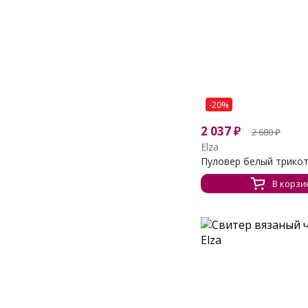
-20%
2 037
₽
2 680
₽
Elza
Пуловер белый трикот
В корзи