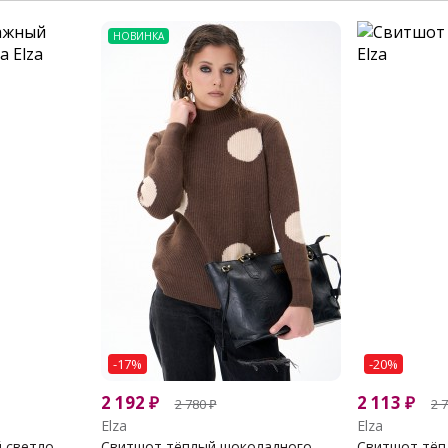
НОВИНКА
-17%
-20%
2 192
₽
2 113
₽
2 780
₽
2 
Elza
Elza
светло...
Свитшот тёплый шоколадного...
Свитшот тёп