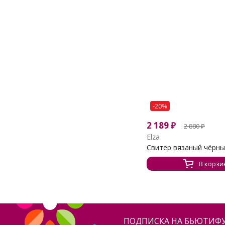
-20%
2 189
₽
2 880
₽
Elza
Свитер вязаный чёрн
В корзи
ПОДПИСКА НА БЬЮТИФУ