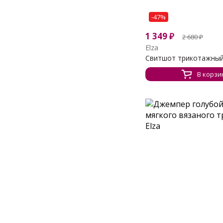
-47%
1 349
₽
2 680
₽
Elza
Свитшот трикотажный с
В корзи