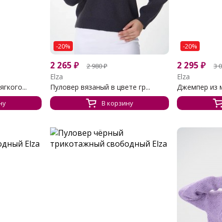
-20%
-20%
2 265
₽
2 295
₽
2 980
₽
3 
Elza
Elza
гкого...
Пуловер вязаный в цвете гр...
Джемпер из м
ну
В корзину