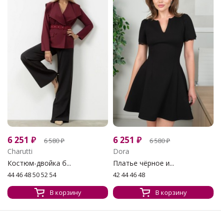
6 251
₽
6 251
₽
6 580
₽
6 580
₽
Charutti
Dora
Костюм-двойка б...
Платье чёрное и...
44 46 48 50 52 54
42 44 46 48
В корзину
В корзину