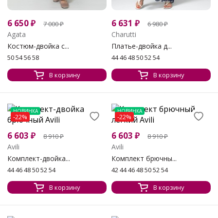
6 650
₽
6 631
₽
7 000
₽
6 980
₽
Agata
Charutti
Костюм-двойка с...
Платье-двойка д...
50 54 56 58
44 46 48 50 52 54
В корзину
В корзину
НОВИНКА
НОВИНКА
-22%
-22%
6 603
₽
6 603
₽
8 910
₽
8 910
₽
Avili
Avili
Комплект-двойка...
Комплект брючны...
44 46 48 50 52 54
42 44 46 48 50 52 54
В корзину
В корзину