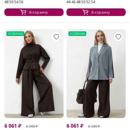
48 50 54 56
44 46 48 50 52 54
В корзину
В корзину
НОВИНКА
НОВИНКА
6 061
₽
6 061
₽
6 380
₽
6 380
₽