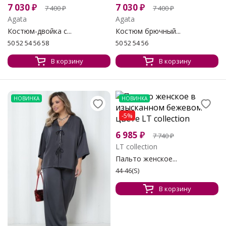
7 030
₽
7 030
₽
7 400
₽
7 400
₽
Agata
Agata
Костюм-двойка с...
Костюм брючный...
50 52 54 56 58
50 52 54 56
В корзину
В корзину
НОВИНКА
НОВИНКА
-5%
6 985
₽
7 740
₽
LT collection
Пальто женское...
44-46(S)
В корзину