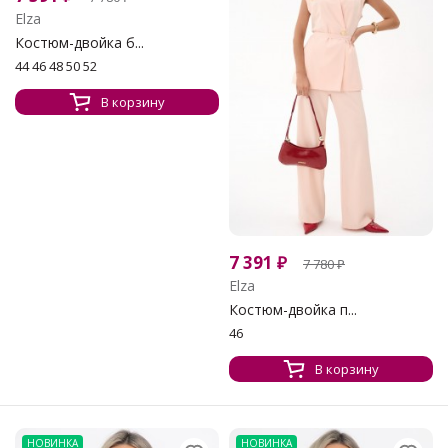
Elza
Костюм-двойка б...
44 46 48 50 52
В корзину
7 391
₽
7 780
₽
Elza
Костюм-двойка п...
46
В корзину
НОВИНКА
НОВИНКА