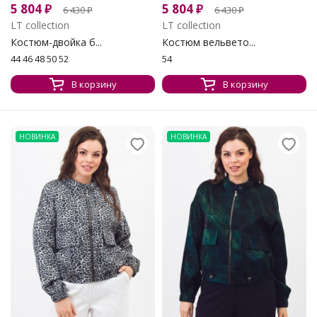
5 804
₽
5 804
₽
6 430
₽
6 430
₽
LT collection
LT collection
Костюм-двойка б...
Костюм вельвето...
44 46 48 50 52
54
В корзину
В корзину
НОВИНКА
НОВИНКА