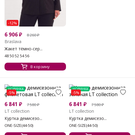
-12%
6 906
₽
8 260
₽
Braslava
Жакет тёмно-сер...
48 50 52 54 56
В корзину
НОВИНКА
НОВИНКА
-5%
-5%
6 841
₽
6 841
₽
7 580
₽
7 580
₽
LT collection
LT collection
Куртка демисезо...
Куртка демисезо...
ONE-SIZE(44-50)
ONE-SIZE(44-50)