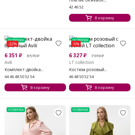
42 46 52
В корзину
НОВИНКА
НОВИНКА
-22%
-5%
6 351
₽
6 327
₽
8 570
₽
7 010
₽
Avili
LT collection
Комплект-двойка...
Костюм розовый...
44 46 48 50 52 54
46 48 50 52 54
В корзину
В корзину
НОВИНКА
НОВИНКА