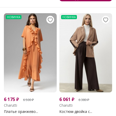
НОВИНКА
НОВИНКА
6 175
₽
6 061
₽
6 500
₽
6 380
₽
Charutti
Charutti
Платье оранжево...
Костюм-двойка с...