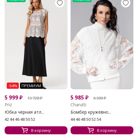
-54%
ПРЕМИУМ
5 999
₽
5 985
₽
13 728
₽
6 300
₽
Priz
Charutti
Юбка чёрная атл...
Бомбер кружевно...
42 44 46 48 50 52
44 46 48 50 52 54
В корзину
В корзину