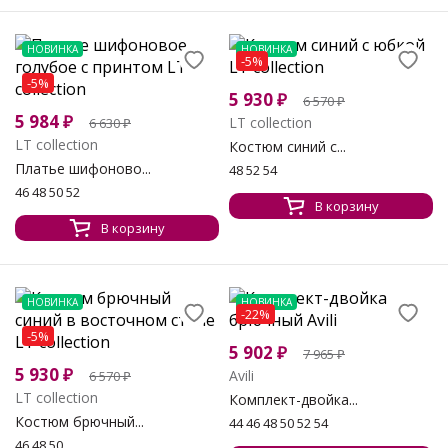
НОВИНКА
НОВИНКА
-5%
-5%
5 930
₽
6 570
₽
5 984
₽
LT collection
6 630
₽
LT collection
Костюм синий с...
Платье шифоново...
48 52 54
46 48 50 52
В корзину
В корзину
НОВИНКА
НОВИНКА
-22%
-5%
5 902
₽
7 965
₽
5 930
₽
Avili
6 570
₽
LT collection
Комплект-двойка...
Костюм брючный...
44 46 48 50 52 54
46 48 50