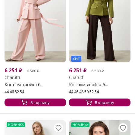
ХИТ
6 251
₽
6 251
₽
6 580
₽
6 580
₽
Charutti
Charutti
Костюм-тройка б...
Костюм-двойка б...
44 46 52 54
44 46 48 50 52 54
В корзину
В корзину
НОВИНКА
НОВИНКА