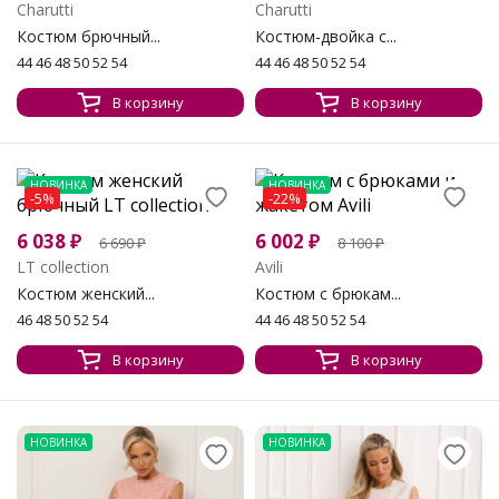
Charutti
Charutti
Костюм брючный...
Костюм-двойка с...
44 46 48 50 52 54
44 46 48 50 52 54
В корзину
В корзину
НОВИНКА
НОВИНКА
-5%
-22%
6 038
₽
6 002
₽
6 690
₽
8 100
₽
LT collection
Avili
Костюм женский...
Костюм с брюкам...
46 48 50 52 54
44 46 48 50 52 54
В корзину
В корзину
НОВИНКА
НОВИНКА