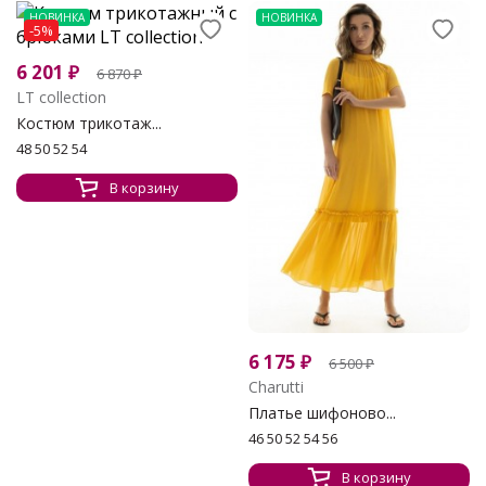
НОВИНКА
НОВИНКА
-5%
6 201
₽
6 870
₽
LT collection
Костюм трикотаж...
48 50 52 54
В корзину
6 175
₽
6 500
₽
Charutti
Платье шифоново...
46 50 52 54 56
В корзину