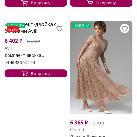
В корзину
В корзину
НОВИНКА
НОВИНКА
-22%
6 402
₽
8 640
₽
Avili
Комплект-двойка...
44 46 48 50 52 54
В корзину
6 365
₽
6 700
₽
Charutti
Платье бежевое...