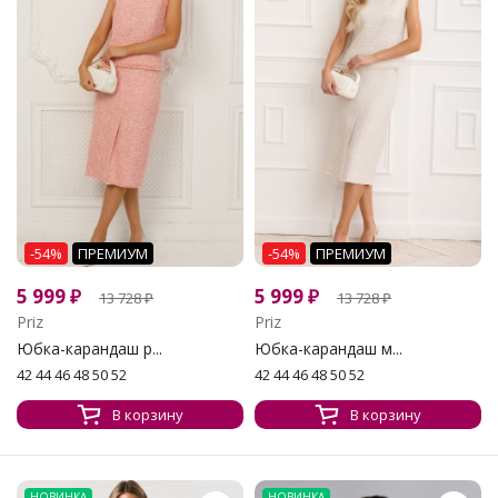
-54%
ПРЕМИУМ
-54%
ПРЕМИУМ
5 999
₽
5 999
₽
13 728
₽
13 728
₽
Priz
Priz
Юбка-карандаш р...
Юбка-карандаш м...
42 44 46 48 50 52
42 44 46 48 50 52
В корзину
В корзину
НОВИНКА
НОВИНКА