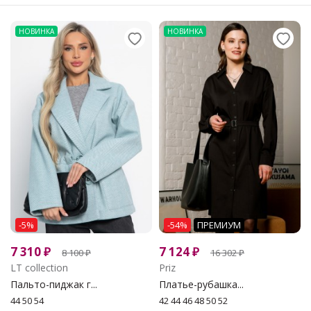
НОВИНКА
НОВИНКА
-5%
-54%
ПРЕМИУМ
7 310
₽
7 124
₽
8 100
₽
16 302
₽
LT collection
Priz
Пальто-пиджак г...
Платье-рубашка...
44 50 54
42 44 46 48 50 52