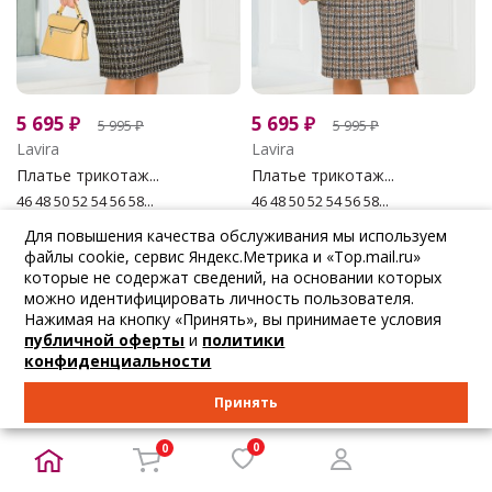
5 695
₽
5 695
₽
5 995
₽
5 995
₽
Lavira
Lavira
Платье трикотаж...
Платье трикотаж...
46 48 50 52 54 56 58...
46 48 50 52 54 56 58...
Для повышения качества обслуживания мы используем
В корзину
В корзину
файлы cookie, сервис Яндекс.Метрика и «Top.mail.ru»
которые не содержат сведений, на основании которых
можно идентифицировать личность пользователя.
Нажимая на кнопку «Принять», вы принимаете условия
НОВИНКА
НОВИНКА
публичной оферты
и
политики
конфиденциальности
Принять
0
0