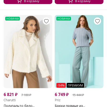
В корзину
В корзину
НОВИНКА
НОВИНКА
-54%
ПРЕМИУМ
6 821
₽
6 749
₽
7 180
₽
15 444
₽
Charutti
Priz
Полупальто бело...
Брюки прямые из...