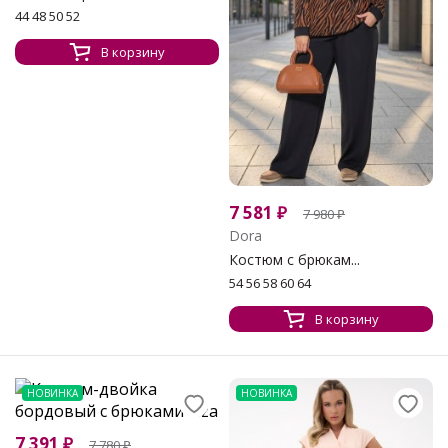
44 48 50 52
В корзину
7 581
₽
7 980
₽
Dora
Костюм с брюкам...
54 56 58 60 64
В корзину
НОВИНКА
НОВИНКА
7 391
₽
7 780
₽