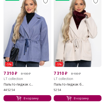
-5%
-5%
7 310
₽
7 310
₽
8 100
₽
8 100
₽
LT collection
LT collection
Пальто-пиджак с...
Пальто-пиджак б...
44 52 54
52 54
В корзину
В корзину