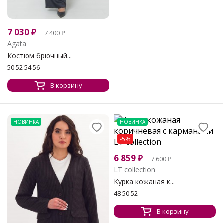
7 030
₽
7 400
₽
Agata
Костюм брючный...
50 52 54 56
В корзину
НОВИНКА
НОВИНКА
-5%
6 859
₽
7 600
₽
LT collection
Курка кожаная к...
48 50 52
В корзину