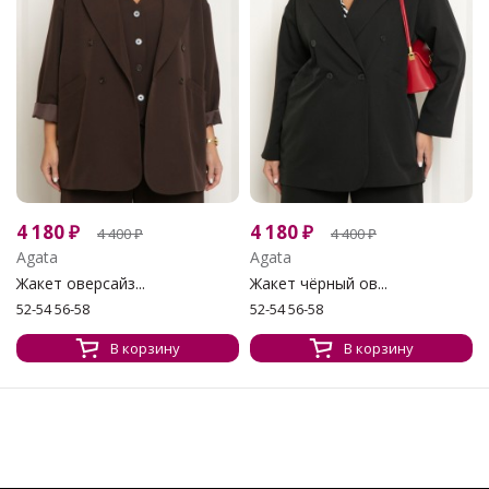
4 180
₽
4 180
₽
4 400
₽
4 400
₽
Agata
Agata
Жакет оверсайз...
Жакет чёрный ов...
52-54 56-58
52-54 56-58
В корзину
В корзину