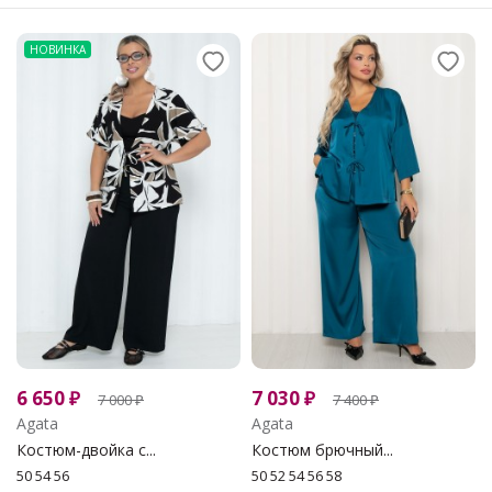
НОВИНКА
6 650
₽
7 030
₽
7 000
₽
7 400
₽
Agata
Agata
Костюм-двойка с...
Костюм брючный...
50 54 56
50 52 54 56 58