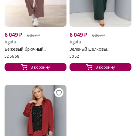
6 049
₽
6 049
₽
6 367
₽
6 367
₽
Agata
Agata
Бежевый брючный...
Зелёный шёлковы...
52 56 58
50 52
В корзину
В корзину