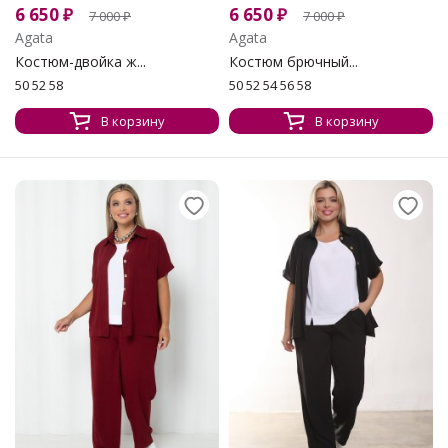
6 650
₽
6 650
₽
7 000
₽
7 000
₽
Agata
Agata
Костюм-двойка ж...
Костюм брючный...
50 52 58
50 52 54 56 58
В корзину
В корзину