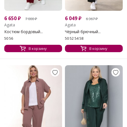
6 650
₽
6 049
₽
7 000
₽
6 367
₽
Agata
Agata
Костюм бордовый...
Чёрный брючный...
50 56
50 52 54 58
В корзину
В корзину