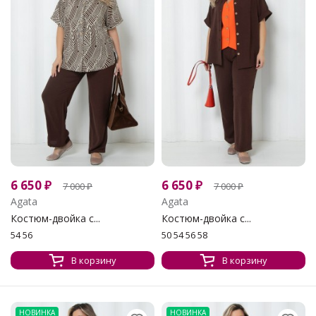
6 650
₽
6 650
₽
7 000
₽
7 000
₽
Agata
Agata
Костюм-двойка с...
Костюм-двойка с...
54 56
50 54 56 58
В корзину
В корзину
НОВИНКА
НОВИНКА