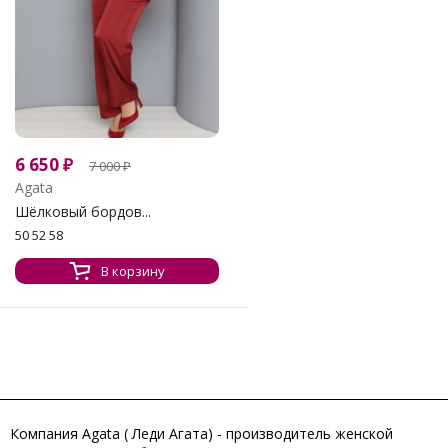
6 650
₽
7 000
₽
Agata
Шёлковый бордов...
50 52 58
В корзину
Компания Agata ( Леди Агата) - производитель женской