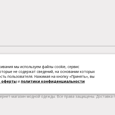
АГАЗИН МОДНОЙ ОДЕЖДЫ
ивания мы используем файлы cookie, сервис
– это коллекции модной женской, мужской, детской одежды и об
 которые не содержат сведений, на основании которых
те качественные товары из Европы по привлекательным ценам!
ть пользователя. Нажимая на кнопку «Принять», вы
 брендов. В каталоге представлена модная одежда различных цв
й оферты
и
политики конфиденциальности
т удобной женской и мужской обуви на любой сезон. Весь това
тернет-магазин модной одежды. Все права защищены. Доставка п