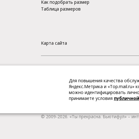
Как подобрать размер
Таблица размеров
Карта сайта
«Ты прекрасна. Бьютифул» – ИНТЕРНЕТ-М
Для повышения качества обслуж
Интернет магазин «Ты прекрасна. Бьютифул» 
Яндекс.Метрика и «Top.mail.ru»
одежду и обувь, Вы гарантированно получае
можно идентифицировать личнос
качественную и стильную одежду европейских
принимаете условия
публично
наличии всегда имеется широкий ассортимен
любой город России.
© 2009-2026. «Ты прекрасна. Бьютифул» – ин