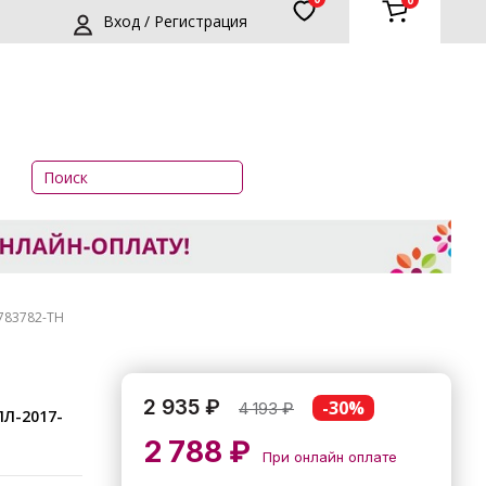
0
Вход / Регистрация
-783782-ТН
2 935 ₽
-30%
4 193
₽
2 788 ₽
При онлайн оплате