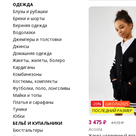
ОДЕЖДА
Блузы и рубашки
Брюки и шорты
Верхняя одежда
Водолазки
Джемперы и толстовки
Джинсы
Домашняя одежда
Жакеты, жилеты, болеро
Кардиганы
Комбинезоны
Костюмы, комплекты
Футболки, поло, лонгсливы
Майки и топы
Платья и сарафаны
-20%
ШКОЛА2025
Туники
ПОСЛЕДНИЙ РАЗМЕР
Юбки
3 475
₽
4 572
₽
БЕЛЬЁ И КУПАЛЬНИКИ
Acoola
Бюстгальтеры
Жакет удлинённый вяза